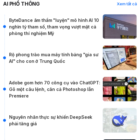
AI PHỔ THÔNG
Xem tất cả
ByteDance âm thầm "luyện" mô hình AI 10
nghìn tỷ tham số, tham vọng vượt mặt cả
phòng thí nghiệm Mỹ
Rộ phong trào mua máy tính bảng "gia sư
AI" cho con ở Trung Quốc
Adobe gom hơn 70 công cụ vào ChatGPT:
Gõ một câu lệnh, cân cả Photoshop lẫn
Premiere
Nguyên nhân thực sự khiến DeepSeek
phải tăng giá