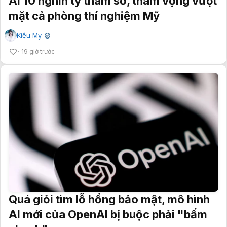
AI 10 nghìn tỷ tham số, tham vọng vượt
mặt cả phòng thí nghiệm Mỹ
Kiều My
✔
19 giờ trước
Quá giỏi tìm lỗ hổng bảo mật, mô hình
AI mới của OpenAI bị buộc phải "bấm