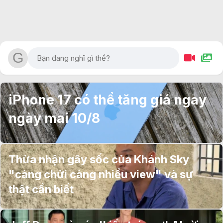
iPhone 17 có thể tăng giá ngay
ngày mai 10/8
Thừa nhận gây sốc của Khánh Sky
"càng chửi càng nhiều view" và sự
thật cần biết