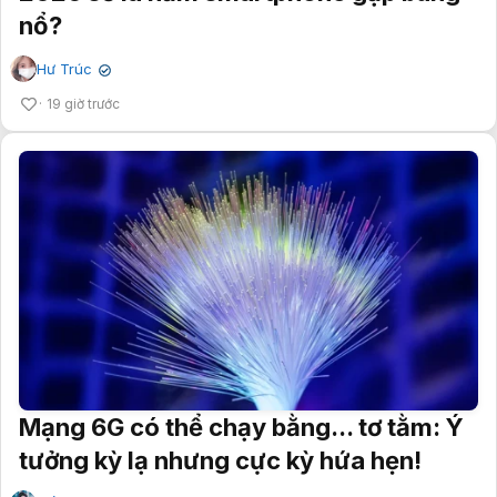
nổ?
Hư Trúc
✔
19 giờ trước
Mạng 6G có thể chạy bằng... tơ tằm: Ý
tưởng kỳ lạ nhưng cực kỳ hứa hẹn!