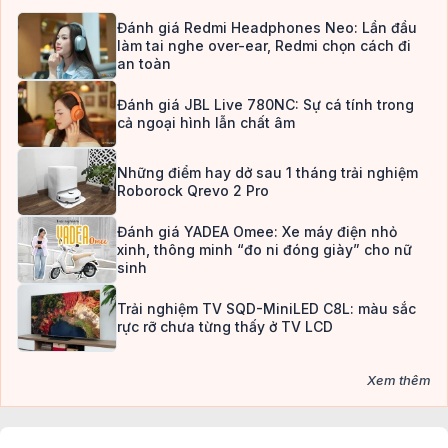
Đánh giá Redmi Headphones Neo: Lần đầu
làm tai nghe over-ear, Redmi chọn cách đi
an toàn
Đánh giá JBL Live 780NC: Sự cá tính trong
cả ngoại hình lẫn chất âm
Những điểm hay dở sau 1 tháng trải nghiệm
Roborock Qrevo 2 Pro
Đánh giá YADEA Omee: Xe máy điện nhỏ
xinh, thông minh “đo ni đóng giày” cho nữ
sinh
Trải nghiệm TV SQD-MiniLED C8L: màu sắc
rực rỡ chưa từng thấy ở TV LCD
Xem thêm