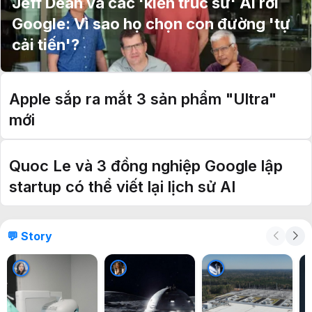
Jeff Dean và các 'kiến trúc sư' AI rời
Google: Vì sao họ chọn con đường 'tự
cải tiến'?
Apple sắp ra mắt 3 sản phẩm "Ultra"
mới
Quoc Le và 3 đồng nghiệp Google lập
startup có thể viết lại lịch sử AI
💬 Story