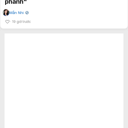
phanh"
Mẫn Nhi
✔
19 giờ trước