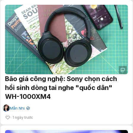
Bão giá công nghệ: Sony chọn cách
hồi sinh dòng tai nghe "quốc dân"
WH-1000XM4
Mẫn Nhi
✔
1 ngày trước