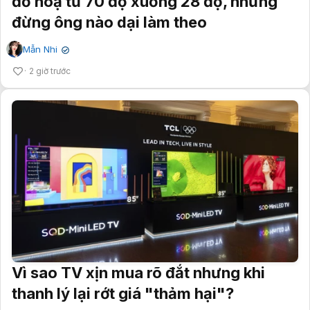
đồ hoạ từ 70 độ xuống 28 độ, nhưng
đừng ông nào dại làm theo
Mẫn Nhi
✔
2 giờ trước
Vì sao TV xịn mua rõ đắt nhưng khi
thanh lý lại rớt giá "thảm hại"?