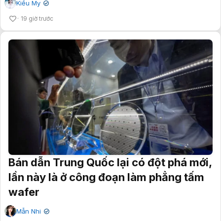
Kiều My
✔
19 giờ trước
Bán dẫn Trung Quốc lại có đột phá mới,
lần này là ở công đoạn làm phẳng tấm
wafer
Mẫn Nhi
✔