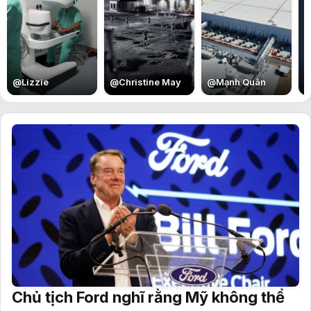
E
@
Lizzie
@
Christine May
@
Mạnh Quân
Chủ tịch Ford nghĩ rằng Mỹ không thể