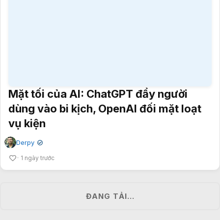
Mặt tối của AI: ChatGPT đẩy người
dùng vào bi kịch, OpenAI đối mặt loạt
vụ kiện
Derpy
✔
1 ngày trước
ĐANG TẢI…