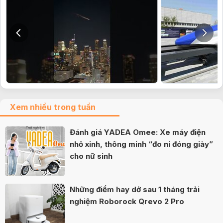
Xem nhiều trong tuần
Đánh giá YADEA Omee: Xe máy điện
nhỏ xinh, thông minh “đo ni đóng giày”
cho nữ sinh
Những điểm hay dở sau 1 tháng trải
nghiệm Roborock Qrevo 2 Pro