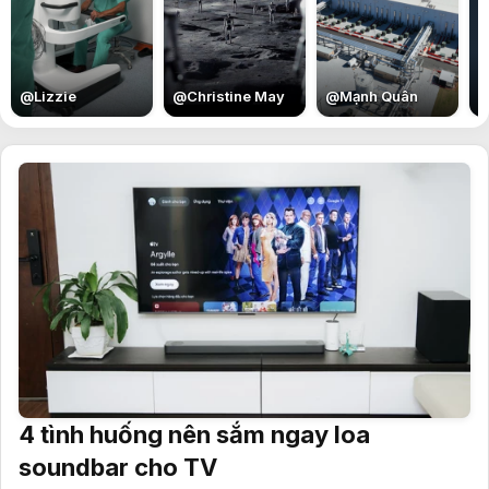
E
@
Lizzie
@
Christine May
@
Mạnh Quân
4 tình huống nên sắm ngay loa
soundbar cho TV