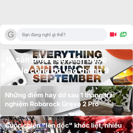
10 sản phẩm dự kiến được
Apple công bố vào tháng 9
Những điểm hay dở sau 1 tháng trải
nghiệm Roborock Qrevo 2 Pro
Cuộc chiến "lên dốc" khốc liệt, nhiều