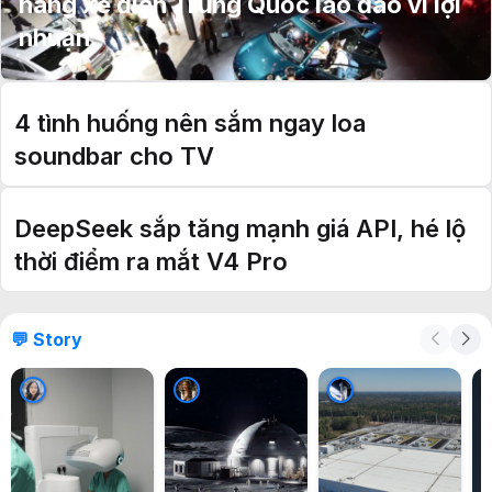
hãng xe điện Trung Quốc lao đao vì lợi
nhuận
4 tình huống nên sắm ngay loa
soundbar cho TV
DeepSeek sắp tăng mạnh giá API, hé lộ
thời điểm ra mắt V4 Pro
💬 Story