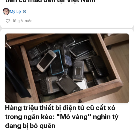
Mỹ Lệ
✔
18 giờ trước
Hàng triệu thiết bị điện tử cũ cất xó
trong ngăn kéo: "Mỏ vàng" nghìn tỷ
đang bị bỏ quên