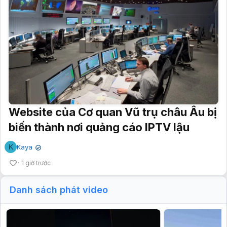
Website của Cơ quan Vũ trụ châu Âu bị
biến thành nơi quảng cáo IPTV lậu
K
Kaya
✔
1 giờ trước
Danh sách phát video