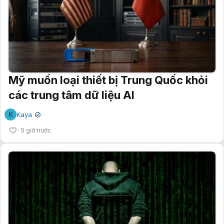
Mỹ muốn loại thiết bị Trung Quốc khỏi
các trung tâm dữ liệu AI
K
Kaya
✔
5 giờ trước