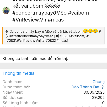
ớ
p
kết vãi...bom.🥲🥲🥲
c
#concertmáybayởMẽo #vãibom
#VnReview.Vn #mcas
Đi đu concert máy bay ở Mẽo và cái kết vãi...bom.
#
[70829:#concertmáybayởMẽo] #[70830:#vãibom] #
[70831:#VnReview.Vn] #[70832:#mcas]
Không có bình luận nào để hiển thị.
Thông tin media
Danh mục
Chung
Được thêm bởi
Đào Thành Đạt
✔
Ngày thêm
30/09/2025
Số lượt xem
29,202
Số lượng bình luận
0