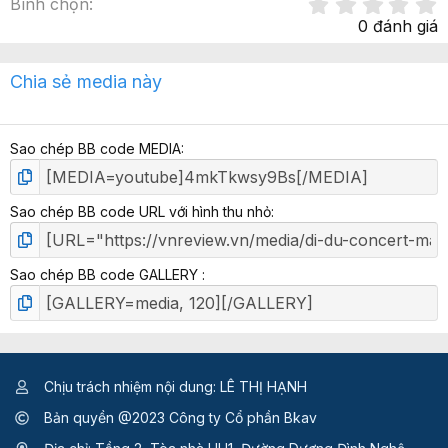
Bình chọn
.
0 đánh giá
x
Chia sẻ media này
ế
p
h
Sao chép BB code MEDIA
ạ
n
g
Sao chép BB code URL với hình thu nhỏ
Sao chép BB code GALLERY
Chịu trách nhiệm nội dung: LÊ THỊ HẠNH
Bản quyền @2023 Công ty Cổ phần Bkav