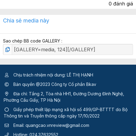
.
0 đánh giá
x
Chia sẻ media này
ế
p
h
Sao chép BB code GALLERY
ạ
n
g
Chịu trách nhiệm nội dung: LÊ THỊ HẠNH
Bản quyền @2023 Công ty Cổ phần Bkav
Địa chỉ: Tầng 2, Tòa nhà HH1, Đường Dương Đình Nghệ,
Phường Cầu Giấy, TP Hà Nội
Giấy phép thiết lập mạng xã hội số 499/GP-BTTTT
do Bộ
Thông tin và Truyền thông cấp ngày 17/10/2022
Email:
quangcao.vnreview@gmail.com
Hotline:
024.37632552