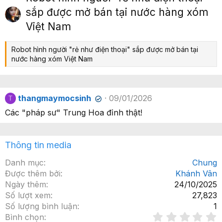
ớ
p
sắp được mở bán tại nước hàng xóm
c
Việt Nam
Robot hình người "rẻ như điện thoại" sắp được mở bán tại
nước hàng xóm Việt Nam
thangmaymocsinh
09/01/2026
T
✔
Các "pháp sư" Trung Hoa đỉnh thật!
Thông tin media
Danh mục
Chung
Được thêm bởi
Khánh Vân
Ngày thêm
24/10/2025
Số lượt xem
27,823
Số lượng bình luận
1
Bình chọn