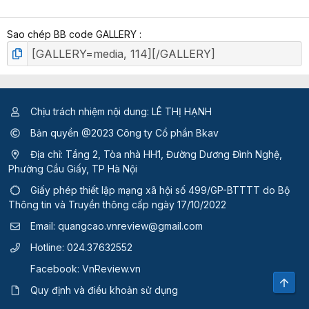
p
h
Sao chép BB code GALLERY
ạ
n
g
Chịu trách nhiệm nội dung: LÊ THỊ HẠNH
Bản quyền @2023 Công ty Cổ phần Bkav
Địa chỉ: Tầng 2, Tòa nhà HH1, Đường Dương Đình Nghệ,
Phường Cầu Giấy, TP Hà Nội
Giấy phép thiết lập mạng xã hội số 499/GP-BTTTT
do Bộ
Thông tin và Truyền thông cấp ngày 17/10/2022
Email:
quangcao.vnreview@gmail.com
Hotline:
024.37632552
Facebook:
VnReview.vn
Top
Quy định và điều khoản sử dụng