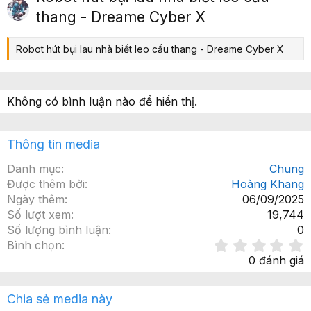
ớ
p
thang - Dreame Cyber X
c
Robot hút bụi lau nhà biết leo cầu thang - Dreame Cyber X
Không có bình luận nào để hiển thị.
Thông tin media
Danh mục
Chung
Được thêm bởi
Hoàng Khang
Ngày thêm
06/09/2025
Số lượt xem
19,744
Số lượng bình luận
0
Bình chọn
.
0 đánh giá
x
Chia sẻ media này
ế