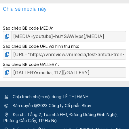
x
Chia sẻ media này
ế
p
h
Sao chép BB code MEDIA
ạ
n
g
Sao chép BB code URL với hình thu nhỏ
Sao chép BB code GALLERY
Chịu trách nhiệm nội dung: LÊ THỊ HẠNH
Bản quyền @2023 Công ty Cổ phần Bkav
Địa chỉ: Tầng 2, Tòa nhà HH1, Đường Dương Đình Nghệ,
Phường Cầu Giấy, TP Hà Nội