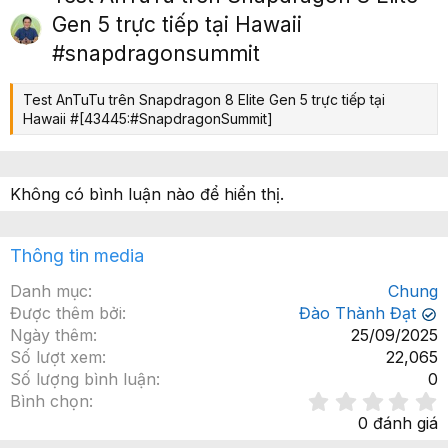
ớ
p
Gen 5 trực tiếp tại Hawaii
c
#snapdragonsummit
Test AnTuTu trên Snapdragon 8 Elite Gen 5 trực tiếp tại
Hawaii #[43445:#SnapdragonSummit]
Không có bình luận nào để hiển thị.
Thông tin media
Danh mục
Chung
Được thêm bởi
Đào Thành Đạt
✔
Ngày thêm
25/09/2025
Số lượt xem
22,065
Số lượng bình luận
0
Bình chọn
.
0 đánh giá