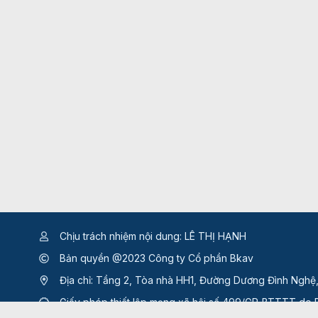
Chịu trách nhiệm nội dung: LÊ THỊ HẠNH
Bản quyền @2023 Công ty Cổ phần Bkav
Địa chỉ: Tầng 2, Tòa nhà HH1, Đường Dương Đình Nghệ
Giấy phép thiết lập mạng xã hội số 499/GP-BTTTT
do B
ngày 17/10/2022