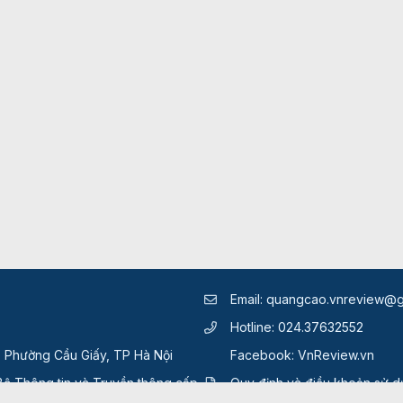
Email:
quangcao.vnreview@g
Hotline:
024.37632552
, Phường Cầu Giấy, TP Hà Nội
Facebook:
VnReview.vn
ộ Thông tin và Truyền thông cấp
Quy định và điều khoản sử 