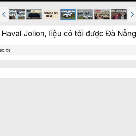
T
T
r
i
ư
ế
ớ
p
Haval Jolion, liệu có tới được Đà Nẵn
c
bao xa