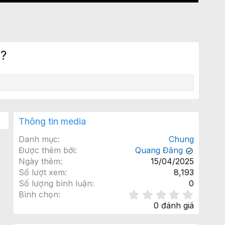
g?
Thông tin media
Danh mục
Chung
Được thêm bởi
Quang Đăng
✔
Ngày thêm
15/04/2025
Số lượt xem
8,193
Số lượng bình luận
0
0
Bình chọn
.
0 đánh giá
0
0