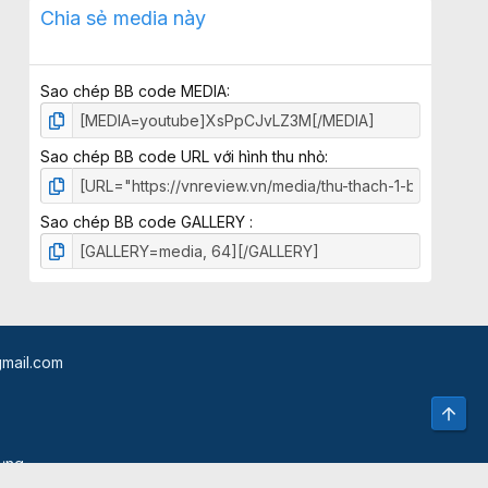
x
Chia sẻ media này
ế
p
h
Sao chép BB code MEDIA
ạ
n
g
Sao chép BB code URL với hình thu nhỏ
Sao chép BB code GALLERY
mail.com
Top
dụng