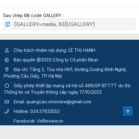
p
h
Sao chép BB code GALLERY
ạ
n
g
Chịu trách nhiệm nội dung: LÊ THỊ HẠNH
Bản quyền @2023 Công ty Cổ phần Bkav
Địa chỉ: Tầng 2, Tòa nhà HH1, Đường Dương Đình Nghệ,
Phường Cầu Giấy, TP Hà Nội
Giấy phép thiết lập mạng xã hội số 499/GP-BTTTT
do Bộ
Thông tin và Truyền thông cấp ngày 17/10/2022
Email:
quangcao.vnreview@gmail.com
Top
Hotline:
024.37632552
Facebook:
VnReview.vn
Quy định và điều khoản sử dụng