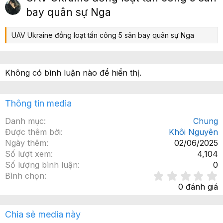
ớ
p
bay quân sự Nga
c
UAV Ukraine đồng loạt tấn công 5 sân bay quân sự Nga
Không có bình luận nào để hiển thị.
Thông tin media
Danh mục
Chung
Được thêm bởi
Khôi Nguyên
Ngày thêm
02/06/2025
Số lượt xem
4,104
Số lượng bình luận
0
Bình chọn
.
0 đánh giá
x
Chia sẻ media này
ế