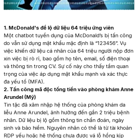
1. McDonald's để lộ dữ liệu 64 triệu ứng viên
Một chatbot tuyển dụng của McDonald’s bị tấn công
do vẫn sử dụng mật khẩu mặc định là “123456”. Vụ
việc khiến dữ liệu cá nhân của 64 triệu người nộp đơn
xin việc bị rò rỉ, bao gồm họ tên, email, số điện thoại
và thông tin trong CV. Sự cố này cho thấy tầm quan
trọng của việc áp dụng mật khẩu mạnh và xác thực
đa yếu tố (MFA).
2. Tấn công mã độc tống tiền vào phòng khám Anne
Arundel (Mỹ)
Tin tặc đã xâm nhập hệ thống của phòng khám da
liễu Anne Arundel, ảnh hưởng đến gần 2 triệu bệnh
nhân. Dữ liệu bị lộ gồm thông tin chẩn đoán, ngày
sinh và bảo hiểm. Nguyên nhân có thể là từ tài khoản
RDP yếu hoặc hệ thống chưa được vá lỗ hổng kịp