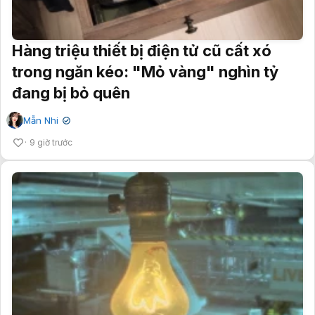
Hàng triệu thiết bị điện tử cũ cất xó
trong ngăn kéo: "Mỏ vàng" nghìn tỷ
đang bị bỏ quên
Mẫn Nhi
✔
9 giờ trước