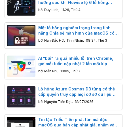
hưởng sau khi Flowise lộ 6 lỗ hổng
nghiêm trọng
bởi
Duy Linh
,
11:26, Thứ 4
Một lỗ hổng nghiêm trọng trong tính
năng Chia sẻ màn hình của macOS có
thể cho phép tin tặc chiếm quyền điều
bởi
Nan Đắc Hữu Tình Nhân
,
08:34, Thứ 3
khiển máy Mac từ xa
AI "bới" ra quá nhiều lỗi trên Chrome,
giờ mỗi tuần cập nhật 2 lần mới kịp
bởi
Mẫn Nhi
,
13:05, Thứ 7
Lỗ hổng Azure Cosmos DB từng có thể
cấp quyền truy cập mọi cơ sở dữ liệu
trên nền tảng
bởi
Nguyễn Tiến Đạt
,
31/07/2026
Tin tặc Triều Tiên phát tán mã độc
macOS qua bản cập nhật giả, nhắm vào