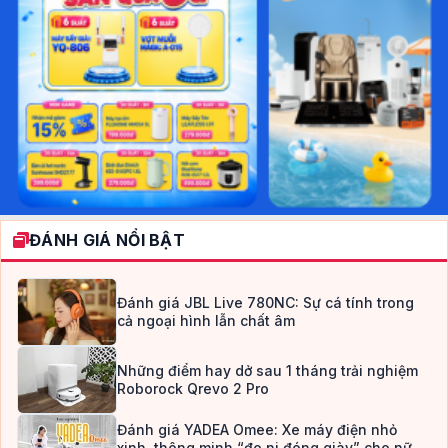
ĐÁNH GIÁ NỔI BẬT
Đánh giá JBL Live 780NC: Sự cá tính trong
cả ngoại hình lẫn chất âm
Những điểm hay dở sau 1 tháng trải nghiệm
Roborock Qrevo 2 Pro
Đánh giá YADEA Omee: Xe máy điện nhỏ
xinh, thông minh “đo ni đóng giày” cho nữ