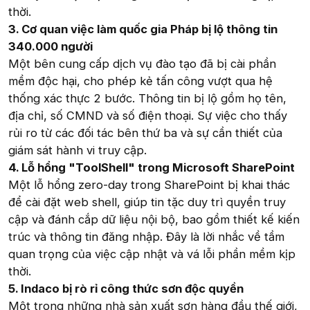
thời.
3. Cơ quan việc làm quốc gia Pháp bị lộ thông tin
340.000 người
Một bên cung cấp dịch vụ đào tạo đã bị cài phần
mềm độc hại, cho phép kẻ tấn công vượt qua hệ
thống xác thực 2 bước. Thông tin bị lộ gồm họ tên,
địa chỉ, số CMND và số điện thoại. Sự việc cho thấy
rủi ro từ các đối tác bên thứ ba và sự cần thiết của
giám sát hành vi truy cập.
4. Lỗ hổng "ToolShell" trong Microsoft SharePoint
Một lỗ hổng zero-day trong SharePoint bị khai thác
để cài đặt web shell, giúp tin tặc duy trì quyền truy
cập và đánh cắp dữ liệu nội bộ, bao gồm thiết kế kiến
trúc và thông tin đăng nhập. Đây là lời nhắc về tầm
quan trọng của việc cập nhật và vá lỗi phần mềm kịp
thời.
5. Indaco bị rò rỉ công thức sơn độc quyền
Một trong những nhà sản xuất sơn hàng đầu thế giới,