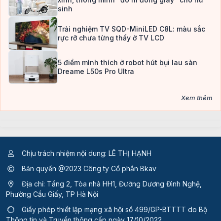
sinh
Trải nghiệm TV SQD-MiniLED C8L: màu sắc
rực rỡ chưa từng thấy ở TV LCD
5 điểm mình thích ở robot hút bụi lau sàn
Dreame L50s Pro Ultra
Xem thêm
Chịu trách nhiệm nội dung: LÊ THỊ HẠNH
Bản quyền @2023 Công ty Cổ phần Bkav
Địa chỉ: Tầng 2, Tòa nhà HH1, Đường Dương Đình Nghệ,
Phường Cầu Giấy, TP Hà Nội
Giấy phép thiết lập mạng xã hội số 499/GP-BTTTT
do Bộ
Thông tin và Truyền thông cấp ngày 17/10/2022