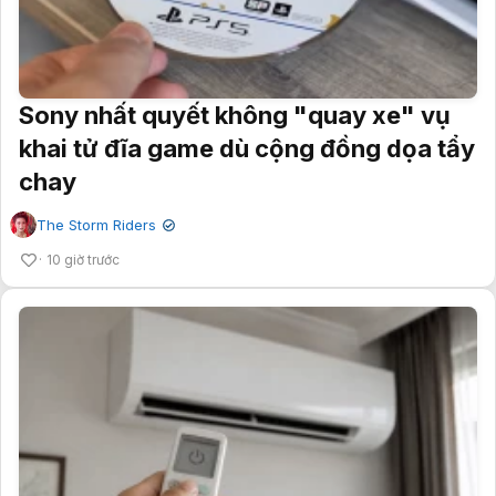
Sony nhất quyết không "quay xe" vụ
khai tử đĩa game dù cộng đồng dọa tẩy
chay
The Storm Riders
✔
10 giờ trước