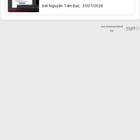
ví tiền số
bởi
Nguyễn Tiến Đạt
,
31/07/2026