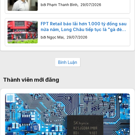
trình, người muốn thay đổi giáo dục,
bởi
Phạm Thanh Bình
,
29/07/2026
người dạy AI hiểu thế giới thực
FPT Retail báo lãi hơn 1.000 tỷ đồng sau
nửa năm, Long Châu tiếp tục là "gà đẻ
trứng vàng"
bởi
Ngọc Mai
,
29/07/2026
Bình Luận
Thành viên mới đăng