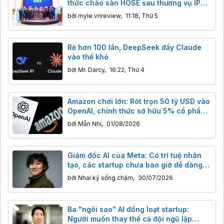
thức chào sàn HOSE sau thương vụ IPO
tỷ đô
bởi
myle.vnreview
,
11:18, Thứ 5
Rẻ hơn 100 lần, DeepSeek đẩy Claude
vào thế khó
bởi
Mr. Darcy
,
16:22, Thứ 4
Amazon chơi lớn: Rót trọn 50 tỷ USD vào
OpenAI, chính thức sở hữu 5% cổ phần
trước thềm IPO
bởi
Mẫn Nhi
,
01/08/2026
Giám đốc AI của Meta: Có trí tuệ nhân
tạo, các startup chưa bao giờ dễ dàng
thách thức những ông lớn đến thế
bởi
Nhai kỹ sống chậm
,
30/07/2026
Ba "ngôi sao" AI đồng loạt startup:
Người muốn thay thế cả đội ngũ lập