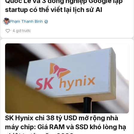
Quoc Le và 3 đồng nghiệp Google lập
startup có thể viết lại lịch sử AI
Phạm Thanh Bình
✔
4 giờ trước
SK Hynix chi 38 tỷ USD mở rộng nhà
máy chip: Giá RAM và SSD khó lòng hạ