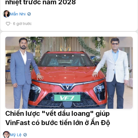
nhiệt trước năm 2028
Mẫn Nhi
✔
6 giờ trước
Chiến lược "vết dầu loang" giúp
VinFast có bước tiến lớn ở Ấn Độ
Mỹ Lệ
✔