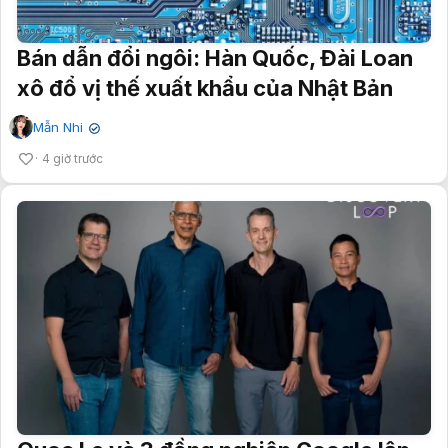
Bán dẫn đổi ngôi: Hàn Quốc, Đài Loan
xô đổ vị thế xuất khẩu của Nhật Bản
Mẫn Nhi
✔
4 giờ trước