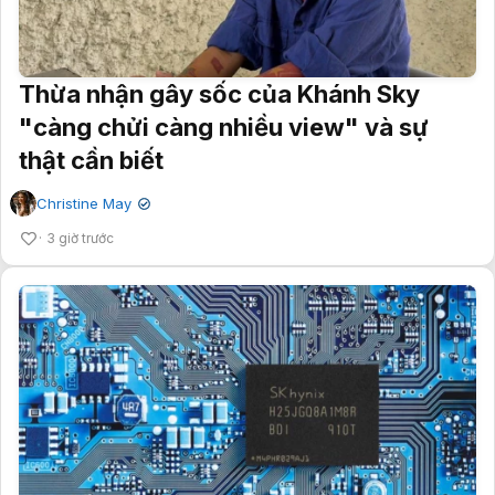
Thừa nhận gây sốc của Khánh Sky
"càng chửi càng nhiều view" và sự
thật cần biết
Christine May
✔
3 giờ trước