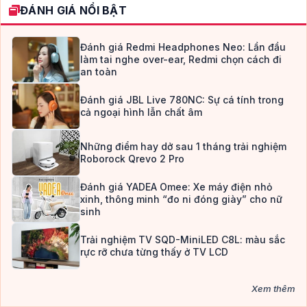
ĐÁNH GIÁ NỔI BẬT
Đánh giá Redmi Headphones Neo: Lần đầu
làm tai nghe over-ear, Redmi chọn cách đi
an toàn
Đánh giá JBL Live 780NC: Sự cá tính trong
cả ngoại hình lẫn chất âm
Những điểm hay dở sau 1 tháng trải nghiệm
Roborock Qrevo 2 Pro
Đánh giá YADEA Omee: Xe máy điện nhỏ
xinh, thông minh “đo ni đóng giày” cho nữ
sinh
Trải nghiệm TV SQD-MiniLED C8L: màu sắc
rực rỡ chưa từng thấy ở TV LCD
Xem thêm