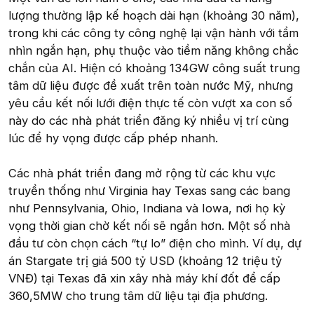
lượng thường lập kế hoạch dài hạn (khoảng 30 năm),
trong khi các công ty công nghệ lại vận hành với tầm
nhìn ngắn hạn, phụ thuộc vào tiềm năng không chắc
chắn của AI. Hiện có khoảng 134GW công suất trung
tâm dữ liệu được đề xuất trên toàn nước Mỹ, nhưng
yêu cầu kết nối lưới điện thực tế còn vượt xa con số
này do các nhà phát triển đăng ký nhiều vị trí cùng
lúc để hy vọng được cấp phép nhanh.
Các nhà phát triển đang mở rộng từ các khu vực
truyền thống như Virginia hay Texas sang các bang
như Pennsylvania, Ohio, Indiana và Iowa, nơi họ kỳ
vọng thời gian chờ kết nối sẽ ngắn hơn. Một số nhà
đầu tư còn chọn cách “tự lo” điện cho mình. Ví dụ, dự
án Stargate trị giá 500 tỷ USD (khoảng 12 triệu tỷ
VNĐ) tại Texas đã xin xây nhà máy khí đốt để cấp
360,5MW cho trung tâm dữ liệu tại địa phương.