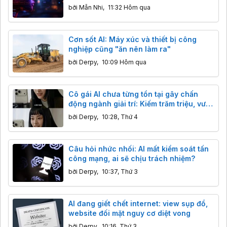
mô hình AI Mỹ
bởi
Mẫn Nhi
,
11:32 Hôm qua
Cơn sốt AI: Máy xúc và thiết bị công
nghiệp cũng "ăn nên làm ra"
bởi
Derpy
,
10:09 Hôm qua
Cô gái AI chưa từng tồn tại gây chấn
động ngành giải trí: Kiếm trăm triệu, vượt
mặt sao thật
bởi
Derpy
,
10:28, Thứ 4
Câu hỏi nhức nhối: AI mất kiểm soát tấn
công mạng, ai sẽ chịu trách nhiệm?
bởi
Derpy
,
10:37, Thứ 3
AI đang giết chết internet: view sụp đổ,
website đối mặt nguy cơ diệt vong
bởi
Derpy
,
10:16, Thứ 3