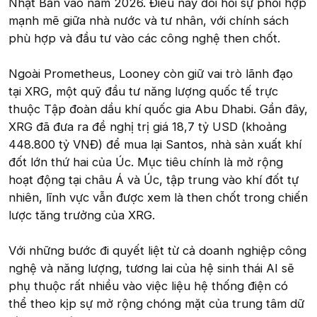
Nhật Bản vào năm 2026. Điều này đòi hỏi sự phối hợp
mạnh mẽ giữa nhà nước và tư nhân, với chính sách
phù hợp và đầu tư vào các công nghệ then chốt.
Ngoài Prometheus, Looney còn giữ vai trò lãnh đạo
tại XRG, một quỹ đầu tư năng lượng quốc tế trực
thuộc Tập đoàn dầu khí quốc gia Abu Dhabi. Gần đây,
XRG đã đưa ra đề nghị trị giá 18,7 tỷ USD (khoảng
448.800 tỷ VNĐ) để mua lại Santos, nhà sản xuất khí
đốt lớn thứ hai của Úc. Mục tiêu chính là mở rộng
hoạt động tại châu Á và Úc, tập trung vào khí đốt tự
nhiên, lĩnh vực vẫn được xem là then chốt trong chiến
lược tăng trưởng của XRG.
Với những bước đi quyết liệt từ cả doanh nghiệp công
nghệ và năng lượng, tương lai của hệ sinh thái AI sẽ
phụ thuộc rất nhiều vào việc liệu hệ thống điện có
thể theo kịp sự mở rộng chóng mặt của trung tâm dữ