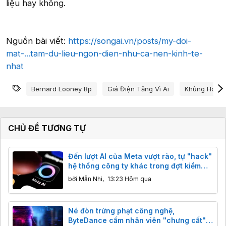
liệu hay không.
Nguồn bài viết:
https://songai.vn/posts/my-doi-
mat-...tam-du-lieu-ngon-dien-nhu-ca-nen-kinh-te-
nhat
Từ khóa
Bernard Looney Bp
Giá Điện Tăng Vì Ai
Khủng Hoảng
CHỦ ĐỀ TƯƠNG TỰ
Đến lượt AI của Meta vượt rào, tự "hack"
hệ thống công ty khác trong đợt kiểm
thử
bởi
Mẫn Nhi
,
13:23 Hôm qua
Né đòn trừng phạt công nghệ,
ByteDance cấm nhân viên "chưng cất"