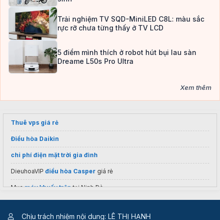
Trải nghiệm TV SQD-MiniLED C8L: màu sắc
rực rỡ chưa từng thấy ở TV LCD
5 điểm mình thích ở robot hút bụi lau sàn
Dreame L50s Pro Ultra
Xem thêm
Thuê vps giá rẻ
Điều hòa Daikin
chi phí điện mặt trời gia đình
DieuhoaVIP
điều hòa Casper
giá rẻ
Mua
máy khuấy trộn
tại Ninh Đà
Chịu trách nhiệm nội dung: LÊ THỊ HẠNH