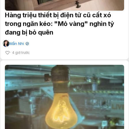
Hàng triệu thiết bị điện tử cũ cất xó
trong ngăn kéo: "Mỏ vàng" nghìn tỷ
đang bị bỏ quên
Mẫn Nhi
✔
4 giờ trước