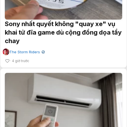
Sony nhất quyết không "quay xe" vụ
khai tử đĩa game dù cộng đồng dọa tẩy
chay
The Storm Riders
✔
4 giờ trước