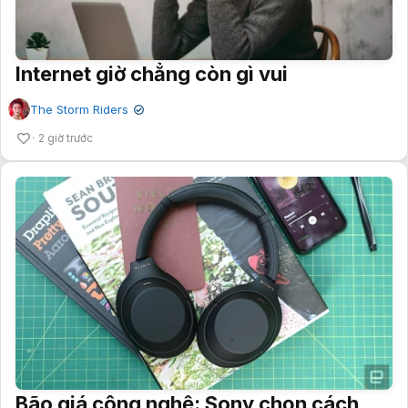
Internet giờ chẳng còn gì vui
The Storm Riders
✔
2 giờ trước
Bão giá công nghệ: Sony chọn cách