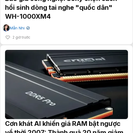
hồi sinh dòng tai nghe "quốc dân"
WH-1000XM4
Mẫn Nhi
✔
2 giờ trước
Cơn khát AI khiến giá RAM bật ngược
về thời 2007: Thành quả 20 năm giảm