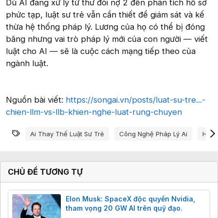
Dù AI đang xử lý từ thư đòi nợ 2 đến phân tích hồ sơ
phức tạp, luật sư trẻ vẫn cần thiết để giám sát và kế
thừa hệ thống pháp lý. Lương của họ có thể bị đóng
băng nhưng vai trò pháp lý mới của con người — viết
luật cho AI — sẽ là cuộc cách mạng tiếp theo của
ngành luật.
Nguồn bài viết:
https://songai.vn/posts/luat-su-tre...-
chien-llm-vs-llb-khien-nghe-luat-rung-chuyen
Từ khóa
Ai Thay Thế Luật Sư Trẻ
Công Nghệ Pháp Lý Ai
Hệ T
CHỦ ĐỀ TƯƠNG TỰ
Elon Musk: SpaceX độc quyền Nvidia,
tham vọng 20 GW AI trên quỹ đạo.