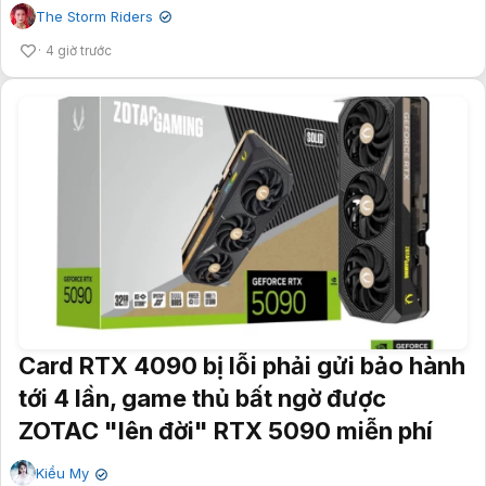
The Storm Riders
✔
4 giờ trước
Card RTX 4090 bị lỗi phải gửi bảo hành
tới 4 lần, game thủ bất ngờ được
ZOTAC "lên đời" RTX 5090 miễn phí
Kiều My
✔