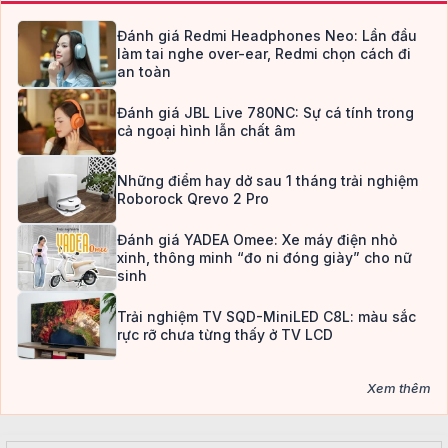
Đánh giá Redmi Headphones Neo: Lần đầu
làm tai nghe over-ear, Redmi chọn cách đi
an toàn
Đánh giá JBL Live 780NC: Sự cá tính trong
cả ngoại hình lẫn chất âm
Những điểm hay dở sau 1 tháng trải nghiệm
Roborock Qrevo 2 Pro
Đánh giá YADEA Omee: Xe máy điện nhỏ
xinh, thông minh “đo ni đóng giày” cho nữ
sinh
Trải nghiệm TV SQD-MiniLED C8L: màu sắc
rực rỡ chưa từng thấy ở TV LCD
Xem thêm