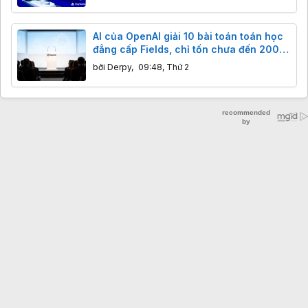
AI của OpenAI giải 10 bài toán toán học
đẳng cấp Fields, chỉ tốn chưa đến 2000
USD
bởi
Derpy
,
09:48, Thứ 2