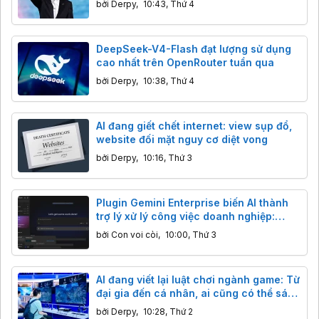
bởi
Derpy
,
10:43, Thứ 4
DeepSeek-V4-Flash đạt lượng sử dụng
cao nhất trên OpenRouter tuần qua
bởi
Derpy
,
10:38, Thứ 4
AI đang giết chết internet: view sụp đổ,
website đối mặt nguy cơ diệt vong
bởi
Derpy
,
10:16, Thứ 3
Plugin Gemini Enterprise biến AI thành
trợ lý xử lý công việc doanh nghiệp:
Thông tin bạn cần biết
bởi
Con voi còi
,
10:00, Thứ 3
AI đang viết lại luật chơi ngành game: Từ
đại gia đến cá nhân, ai cũng có thể sáng
tạo
bởi
Derpy
,
10:28, Thứ 2