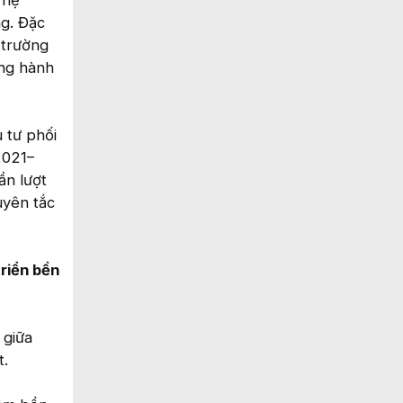
ng. Đặc
 trường
àng hành
 tư phối
2021–
ần lượt
uyên tắc
riển bền
 giữa
t.