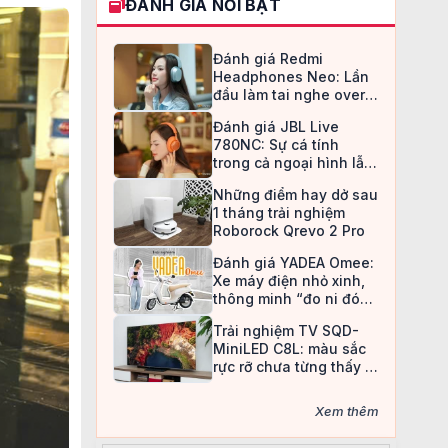
ĐÁNH GIÁ NỔI BẬT
Đánh giá Redmi
Headphones Neo: Lần
đầu làm tai nghe over-
ear, Redmi chọn cách đi
Đánh giá JBL Live
an toàn
780NC: Sự cá tính
trong cả ngoại hình lẫn
chất âm
Những điểm hay dở sau
1 tháng trải nghiệm
Roborock Qrevo 2 Pro
Đánh giá YADEA Omee:
Xe máy điện nhỏ xinh,
thông minh “đo ni đóng
giày” cho nữ sinh
Trải nghiệm TV SQD-
MiniLED C8L: màu sắc
rực rỡ chưa từng thấy ở
TV LCD
Xem thêm