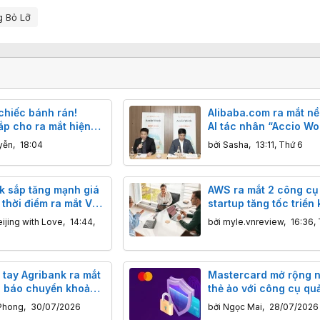
 Bỏ Lỡ
chiếc bánh rán!
Alibaba.com ra mắt nề
ắp cho ra mắt hiện
AI tác nhân “Accio Wo
 lý của ChatGPT
trợ doanh nghiệp Việt 
yễn
,
18:04
bởi
Sasha
,
13:11, Thứ 6
khẩu
 sắp tăng mạnh giá
AWS ra mắt 2 công cụ 
ộ thời điểm ra mắt V4
startup tăng tốc triển 
tưởng
ijing with Love
,
14:44,
bởi
myle.vnreview
,
16:36,
 tay Agribank ra mắt
Mastercard mở rộng n
g báo chuyển khoản
thẻ ảo với công cụ quả
cho hộ kinh doanh
bảo mật mới
Phong
,
30/07/2026
bởi
Ngọc Mai
,
28/07/2026