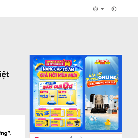
iệt
ững”.