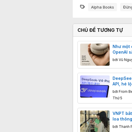
Từ khóa
Alpha Books
Đừng
CHỦ ĐỀ TƯƠNG TỰ
Như một 
OpenAI s
thân vật
bởi
Vũ Ngu
DeepSeek
API, hé l
Pro
bởi
From Be
Thứ 5
VNPT bắt
loa thôn
TingPay 
bởi
Thanh 