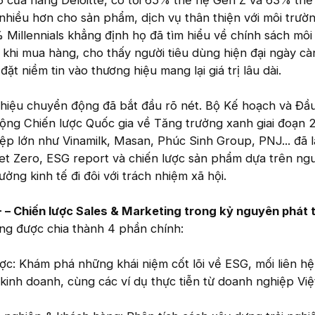
ả nhiều hơn cho sản phẩm, dịch vụ thân thiện với môi trườ
Millennials khẳng định họ đã tìm hiểu về chính sách môi
khi mua hàng, cho thấy người tiêu dùng hiện đại ngày c
ặt niềm tin vào thương hiệu mang lại giá trị lâu dài.
 hiệu chuyển động đã bắt đầu rõ nét. Bộ Kế hoạch và Đầu
ộng Chiến lược Quốc gia về Tăng trưởng xanh giai đoạn 
p lớn như Vinamilk, Masan, Phúc Sinh Group, PNJ... đã l
et Zero, ESG report và chiến lược sản phẩm dựa trên ng
rưởng kinh tế đi đôi với trách nhiệm xã hội.
 Chiến lược Sales & Marketing trong kỷ nguyên phát t
ng được chia thành 4 phần chính:
ợc: Khám phá những khái niệm cốt lõi về ESG, mối liên hệ
kinh doanh, cùng các ví dụ thực tiễn từ doanh nghiệp Việ