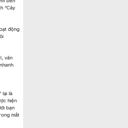
iệm bền
nh “Cây
hoạt động
ôi
I, văn
 nhanh
lại là
ược hiện
ời bạn
trong mắt