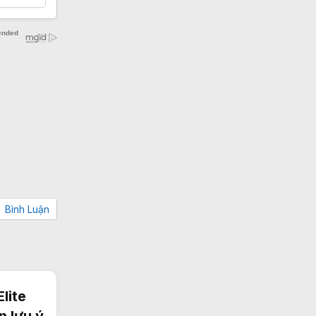
Bình Luận
lite
n lưu ý