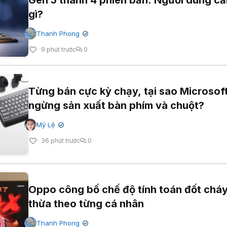
gì?
Thanh Phong
✔
9 phút trước
0
Từng bán cực kỳ chạy, tại sao Microsof
ngừng sản xuất bàn phím và chuột?
Mỹ Lệ
✔
36 phút trước
0
Oppo công bố chế độ tính toán đốt chá
thừa theo từng cá nhân
Thanh Phong
✔