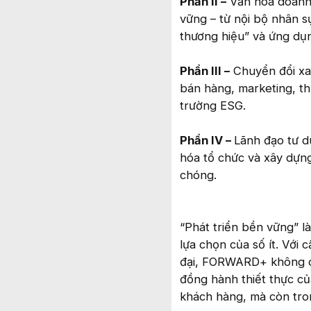
Phần II –
Văn hóa doanh 
vững – từ nội bộ nhân 
thương hiệu” và ứng dụng
Phần III –
Chuyển đổi xa
bán hàng, marketing, th
trường ESG.
Phần IV –
Lãnh đạo tư d
hóa tổ chức và xây dựn
chóng.
“Phát triển bền vững” l
lựa chọn của số ít. Với
đại, FORWARD+ không c
đồng hành thiết thực c
khách hàng, mà còn tron