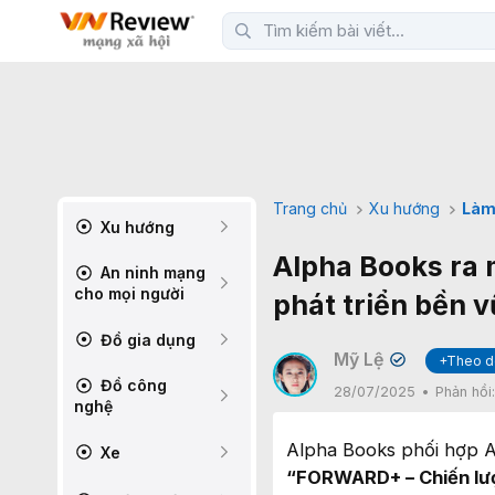
Trang chủ
Xu hướng
Làm
Xu hướng
Alpha Books ra 
An ninh mạng
cho mọi người
phát triển bền 
Đồ gia dụng
Mỹ Lệ
+Theo d
✔
Đồ công
28/07/2025
Phản hồi
nghệ
Alpha Books phối hợp 
Xe
“FORWARD+ – Chiến lượ