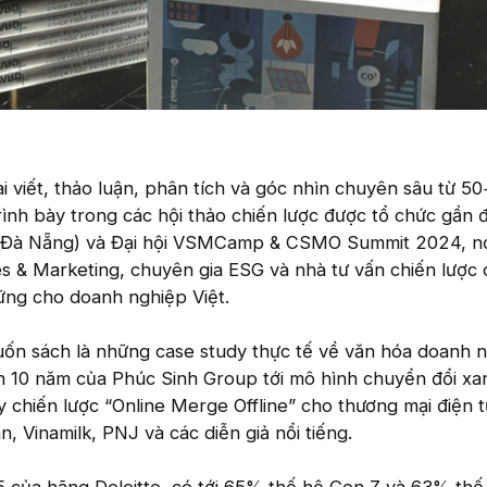
i viết, thảo luận, phân tích và góc nhìn chuyên sâu từ 50
ình bày trong các hội thảo chiến lược được tổ chức gần 
à Nẵng) và Đại hội VSMCamp & CSMO Summit 2024, nơ
s & Marketing, chuyên gia ESG và nhà tư vấn chiến lược
vững cho doanh nghiệp Việt.
uốn sách là những case study thực tế về văn hóa doanh n
n 10 năm của Phúc Sinh Group tới mô hình chuyển đổi xa
y chiến lược “Online Merge Offline” cho thương mại điện t
 Vinamilk, PNJ và các diễn giả nổi tiếng.
của hãng Deloitte, có tới 65% thế hệ Gen Z và 63% thế