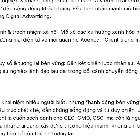
nghiệp & khách hàng: Phân tích cách xây dựng trải ngh
sự đến cộng đồng khách hàng. Đặc biệt nhấn mạnh mô hì
 Digital Advertising.
nh & trách nhiệm xã hội: Mổ xẻ các xu hướng xanh hóa 
ương mại điện tử và mối quan hệ Agency – Client trong m
uy số & tương lai bền vững: Gắn kết chiến lược nhân sự, A
g sự nghiệp lãnh đạo lâu dài trong bối cảnh chuyển động
à khái niệm nhiều người biết, nhưng “hành động bền vững” 
 cấu trúc chặt chẽ, dẫn chứng sống động và tư duy chiến l
hỉ là cuốn sách dành cho CEO, CMO, CSO, mà còn là ngư
ủa những ai đang xây dựng thương hiệu mạnh, không chỉ 
g tâm trí của thế hệ tương lai.