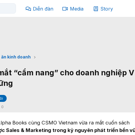
Diễn đàn
Media
Story
 ăn kinh doanh
mắt “cẩm nang” cho doanh nghiệp V
vững
õi
:
0
Alpha Books cùng CSMO Vietnam vừa ra mắt cuốn sách
c Sales & Marketing trong kỷ nguyên phát triển bền v