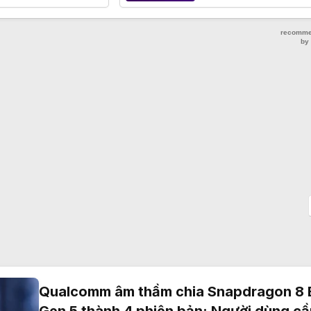
Qualcomm âm thầm chia Snapdragon 8 E
Gen 5 thành 4 phiên bản: Người dùng cầ