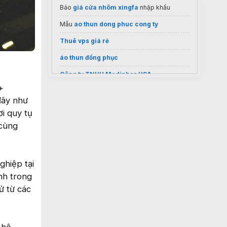
Báo
giá cửa nhôm xingfa
nhập khẩu
Mẫu
ao thun dong phuc cong ty
Thuê vps giá rẻ
áo thun đồng phục
Công ty TNHH Mediphar USA
+
relaxation massage da nang
đây như
giá vé máy bay nội địa
i quy tụ
 cùng
Đia chỉ
in catalogue giá rẻ
tại TP HCM
ghiệp tại
nh trong
ử từ các
 hệ