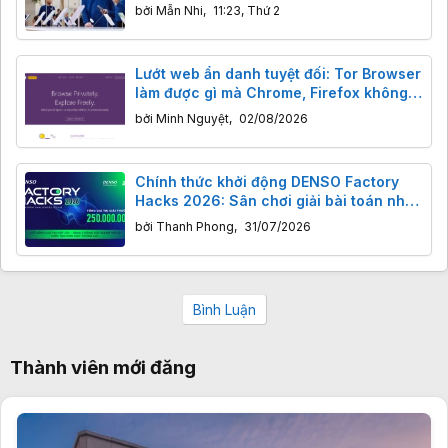
bởi
Mẫn Nhi
,
11:23, Thứ 2
Lướt web ẩn danh tuyệt đối: Tor Browser
làm được gì mà Chrome, Firefox không
thể?
bởi
Minh Nguyệt
,
02/08/2026
Chính thức khởi động DENSO Factory
Hacks 2026: Sân chơi giải bài toán nhà
máy thông minh cho giới trẻ Việt
bởi
Thanh Phong
,
31/07/2026
Bình Luận
Thành viên mới đăng