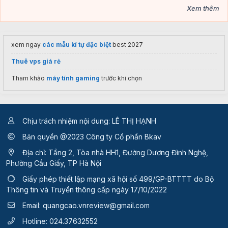
Xem thêm
xem ngay
các mẫu kí tự đặc biệt
best 2027
Thuê vps giá rẻ
Tham khảo
máy tính gaming
trước khi chọn
Chịu trách nhiệm nội dung: LÊ THỊ HẠNH
Bản quyền @2023 Công ty Cổ phần Bkav
Địa chỉ: Tầng 2, Tòa nhà HH1, Đường Dương Đình Nghệ,
Phường Cầu Giấy, TP Hà Nội
Giấy phép thiết lập mạng xã hội số 499/GP-BTTTT
do Bộ
Thông tin và Truyền thông cấp ngày 17/10/2022
Email:
quangcao.vnreview@gmail.com
Hotline:
024.37632552