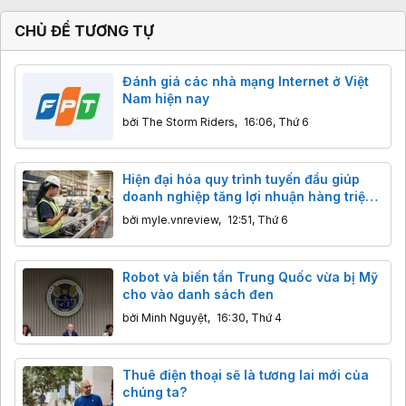
CHỦ ĐỀ TƯƠNG TỰ
Đánh giá các nhà mạng Internet ở Việt
Nam hiện nay
bởi
The Storm Riders
,
16:06, Thứ 6
Hiện đại hóa quy trình tuyến đầu giúp
doanh nghiệp tăng lợi nhuận hàng triệu
USD
bởi
myle.vnreview
,
12:51, Thứ 6
Robot và biến tần Trung Quốc vừa bị Mỹ
cho vào danh sách đen
bởi
Minh Nguyệt
,
16:30, Thứ 4
Thuê điện thoại sẽ là tương lai mới của
chúng ta?