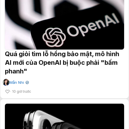
Quá giỏi tìm lỗ hổng bảo mật, mô hình
AI mới của OpenAI bị buộc phải "bấm
phanh"
Mẫn Nhi
✔
10 giờ trước