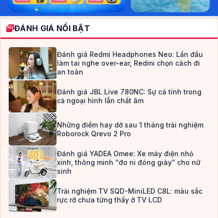
ĐÁNH GIÁ NỔI BẬT
Đánh giá Redmi Headphones Neo: Lần đầu
làm tai nghe over-ear, Redmi chọn cách đi
an toàn
Đánh giá JBL Live 780NC: Sự cá tính trong
cả ngoại hình lẫn chất âm
Những điểm hay dở sau 1 tháng trải nghiệm
Roborock Qrevo 2 Pro
Đánh giá YADEA Omee: Xe máy điện nhỏ
xinh, thông minh “đo ni đóng giày” cho nữ
sinh
Trải nghiệm TV SQD-MiniLED C8L: màu sắc
rực rỡ chưa từng thấy ở TV LCD