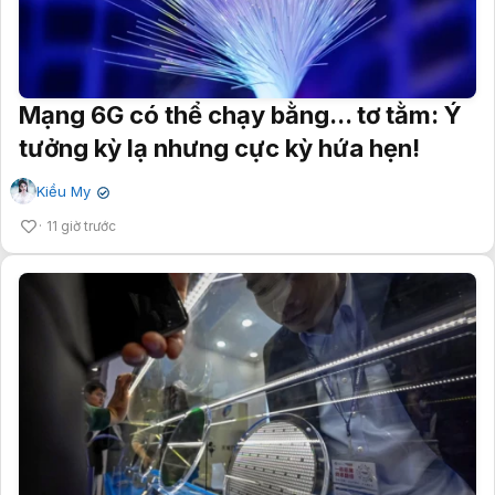
Mạng 6G có thể chạy bằng... tơ tằm: Ý
tưởng kỳ lạ nhưng cực kỳ hứa hẹn!
Kiều My
✔
11 giờ trước