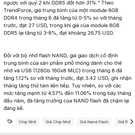
ngược với quý 2 khi DDR5 đắt hơn 31%."
Theo
TrendForce, giá trung bình của một module 8GB
DDR4 trong tháng 8 đã tăng từ 0-5% so với tháng
trước, đạt 27 USD, trong khi giá của module 8GB
DDR5 lại tăng từ 3-8%, đạt khoảng 26.75 USD.
Đối với bộ nhớ flash NAND, giá giao dịch cố định
trung bình của sản phẩm phổ thông dành cho thẻ
nhớ và USB (128Gb 16Gx8 MLC) trong tháng 8 đã
tăng 1.12% so với tháng trước, đạt 3.42 USD, ghi nhận
tháng tăng thứ tám liên tiếp. Tuy nhiên, so với các
mức tăng mạnh từ 4.57% đến 11.06% trong bảy tháng
đầu năm, đà tăng trưởng của NAND flash đã chậm lại
đáng kể.
Từ khóa
Chip Nhớ
Giá Chip Nhớ
Giá Nand Flash
Giá Ram