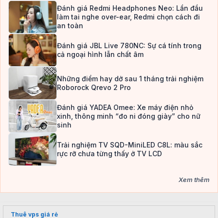
Đánh giá Redmi Headphones Neo: Lần đầu
làm tai nghe over-ear, Redmi chọn cách đi
an toàn
Đánh giá JBL Live 780NC: Sự cá tính trong
cả ngoại hình lẫn chất âm
Những điểm hay dở sau 1 tháng trải nghiệm
Roborock Qrevo 2 Pro
Đánh giá YADEA Omee: Xe máy điện nhỏ
xinh, thông minh “đo ni đóng giày” cho nữ
sinh
Trải nghiệm TV SQD-MiniLED C8L: màu sắc
rực rỡ chưa từng thấy ở TV LCD
Xem thêm
Thuê vps giá rẻ