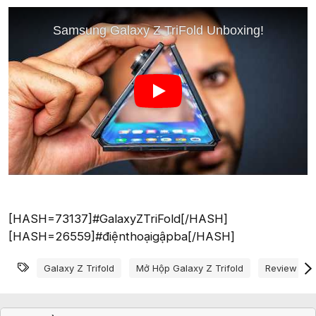
[HASH=73137]#GalaxyZTriFold[/HASH]
[HASH=26559]#điệnthoạigậpba[/HASH]
Từ khóa
Galaxy Z Trifold
Mở Hộp Galaxy Z Trifold
Review