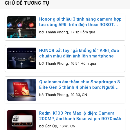
CHỦ ĐỀ TƯƠNG TỰ
Honor giới thiệu 3 tính năng camera hợp
tác cùng ARRI trên điện thoại ROBOT
PHONE
bởi
Thanh Phong
,
17:12 Hôm qua
HONOR bắt tay "gã khổng lồ" ARRI, đưa
chuẩn màu điện ảnh lên smartphone
bởi
Thanh Phong
,
16:54 Hôm qua
Qualcomm âm thầm chia Snapdragon 8
Elite Gen 5 thành 4 phiên bản: Người
dùng cần lưu ý gì?
bởi
Thanh Phong
,
19:33, CN
Redmi K100 Pro Max lộ diện: Camera
200MP, âm thanh Bose và pin 9070mAh
bởi
Ếch Ộp
,
16:41, CN