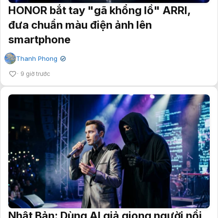
HONOR bắt tay "gã khổng lồ" ARRI,
đưa chuẩn màu điện ảnh lên
smartphone
Thanh Phong
✔
9 giờ trước
Nhật Bản: Dùng AI giả giọng người nổi