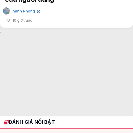
Thanh Phong
✔
10 giờ trước
ĐÁNH GIÁ NỔI BẬT