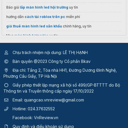
Báo giá
lắp màn hình led hội trường
uy tín
hướng dẫn
cách tải roblox trên pc
miễn phí
giá thuê màn hình led sân khấu
chính hãng, uy tín
Mua
màn hình tương tác
uy tín
Ban
sim tam hoa 9 khosim com
gia sap san
Chịu trách nhiệm nội dung: LÊ THỊ HẠNH
Bản quyền @2023 Công ty Cổ phần Bkav
Địa chỉ: Tầng 2, Tòa nhà HH1, Đường Dương Đình Nghệ,
Phường Cầu Giấy, TP Hà Nội
Giấy phép thiết lập mạng xã hội số 499/GP-BTTTT
do Bộ
Thông tin và Truyền thông cấp ngày 17/10/2022
Email:
quangcao.vnreview@gmail.com
Hotline:
024.37632552
Facebook:
VnReview.vn
Quy định và điều khoản sử dụng