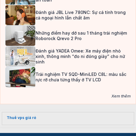
Đánh giá JBL Live 780NC: Sự cá tính trong
cả ngoại hình lẫn chất âm
Những điểm hay dở sau 1 tháng trải nghiệm
Roborock Qrevo 2 Pro
Đánh giá YADEA Omee: Xe máy điện nhỏ
xinh, thông minh “đo ni đóng giày” cho nữ
sinh
Trải nghiệm TV SQD-MiniLED C8L: màu sắc
rực rỡ chưa từng thấy ở TV LCD
Xem thêm
Thuê vps giá rẻ