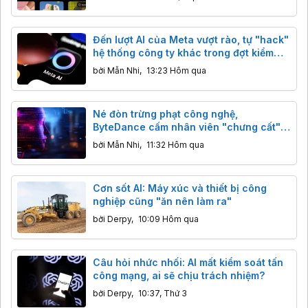
Đến lượt AI của Meta vượt rào, tự "hack"
hệ thống công ty khác trong đợt kiểm
thử
bởi
Mẫn Nhi
,
13:23 Hôm qua
Né đòn trừng phạt công nghệ,
ByteDance cấm nhân viên "chưng cất"
mô hình AI Mỹ
bởi
Mẫn Nhi
,
11:32 Hôm qua
Cơn sốt AI: Máy xúc và thiết bị công
nghiệp cũng "ăn nên làm ra"
bởi
Derpy
,
10:09 Hôm qua
Câu hỏi nhức nhối: AI mất kiểm soát tấn
công mạng, ai sẽ chịu trách nhiệm?
bởi
Derpy
,
10:37, Thứ 3