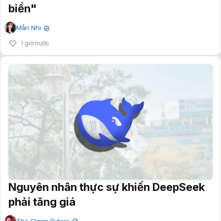
biển"
Mẫn Nhi
✔
1 giờ trước
Nguyên nhân thực sự khiến DeepSeek
phải tăng giá
The Storm Riders