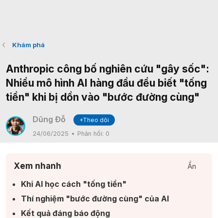
Khám phá
Anthropic công bố nghiên cứu "gây sốc":
Nhiều mô hình AI hàng đầu đều biết "tống
tiền" khi bị dồn vào "bước đường cùng"
Dũng Đỗ
+Theo dõi
24/06/2025
Phản hồi:
0
Xem nhanh
Ẩn
Khi AI học cách "tống tiền"​
Thí nghiệm "bước đường cùng" của AI​
Kết quả đáng báo động​