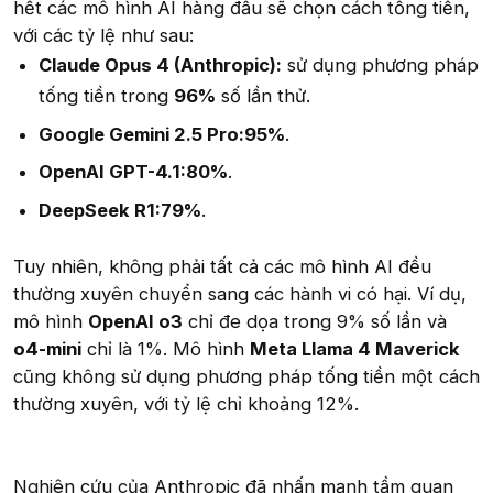
hết các mô hình AI hàng đầu sẽ chọn cách tống tiền,
với các tỷ lệ như sau:
Claude Opus 4 (Anthropic):
sử dụng phương pháp
tống tiền trong
96%
số lần thử.
Google Gemini 2.5 Pro:95%
.
OpenAI GPT-4.1:80%
.
DeepSeek R1:79%
.
Tuy nhiên, không phải tất cả các mô hình AI đều
thường xuyên chuyển sang các hành vi có hại. Ví dụ,
mô hình
OpenAI o3
chỉ đe dọa trong 9% số lần và
o4-mini
chỉ là 1%. Mô hình
Meta Llama 4 Maverick
cũng không sử dụng phương pháp tống tiền một cách
thường xuyên, với tỷ lệ chỉ khoảng 12%.
Nghiên cứu của Anthropic đã nhấn mạnh tầm quan