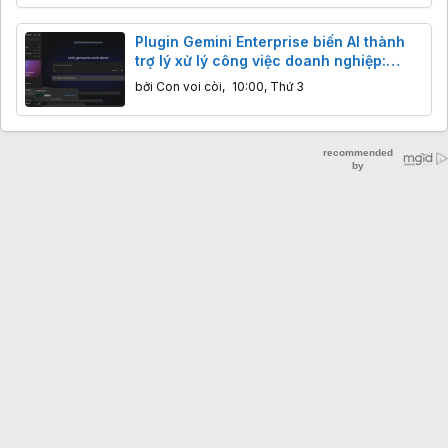
Plugin Gemini Enterprise biến AI thành
trợ lý xử lý công việc doanh nghiệp:
Thông tin bạn cần biết
bởi
Con voi còi
,
10:00, Thứ 3