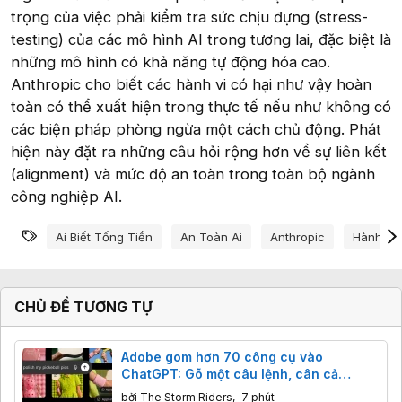
trọng của việc phải kiểm tra sức chịu đựng (stress-
testing) của các mô hình AI trong tương lai, đặc biệt là
những mô hình có khả năng tự động hóa cao.
Anthropic cho biết các hành vi có hại như vậy hoàn
toàn có thể xuất hiện trong thực tế nếu như không có
các biện pháp phòng ngừa một cách chủ động. Phát
hiện này đặt ra những câu hỏi rộng hơn về sự liên kết
(alignment) và mức độ an toàn trong toàn bộ ngành
công nghiệp AI.
Từ khóa
Ai Biết Tống Tiền
An Toàn Ai
Anthropic
Hành Vi 
CHỦ ĐỀ TƯƠNG TỰ
Adobe gom hơn 70 công cụ vào
ChatGPT: Gõ một câu lệnh, cân cả
Photoshop lẫn Premiere
bởi
The Storm Riders
,
7 phút