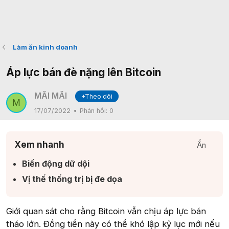
Làm ăn kinh doanh
Áp lực bán đè nặng lên Bitcoin
MÃI MÃI
+Theo dõi
M
17/07/2022
Phản hồi:
0
Xem nhanh
Ẩn
Biến động dữ dội​
Vị thế thống trị bị đe dọa​
Giới quan sát cho rằng Bitcoin vẫn chịu áp lực bán
tháo lớn. Đồng tiền này có thể khó lập kỷ lục mới nếu