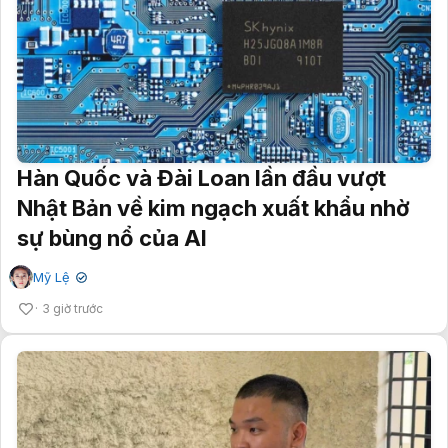
Hàn Quốc và Đài Loan lần đầu vượt
Nhật Bản về kim ngạch xuất khẩu nhờ
sự bùng nổ của AI
Mỹ Lệ
✔
3 giờ trước