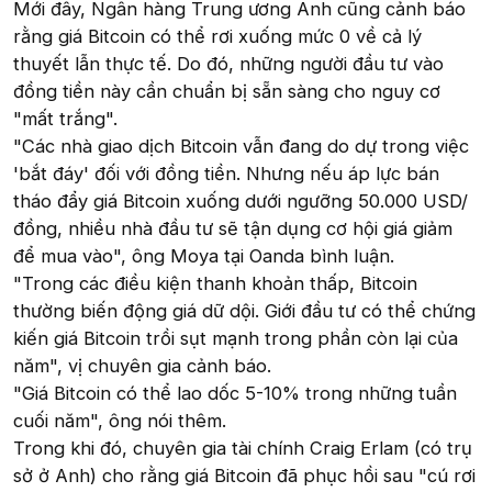
Mới đây, Ngân hàng Trung ương Anh cũng cảnh báo
rằng giá Bitcoin có thể rơi xuống mức 0 về cả lý
thuyết lẫn thực tế. Do đó, những người đầu tư vào
đồng tiền này cần chuẩn bị sẵn sàng cho nguy cơ
"mất trắng".
"Các nhà giao dịch Bitcoin vẫn đang do dự trong việc
'bắt đáy' đối với đồng tiền. Nhưng nếu áp lực bán
tháo đẩy giá Bitcoin xuống dưới ngưỡng 50.000 USD/
đồng, nhiều nhà đầu tư sẽ tận dụng cơ hội giá giảm
để mua vào", ông Moya tại Oanda bình luận.
"Trong các điều kiện thanh khoản thấp, Bitcoin
thường biến động giá dữ dội. Giới đầu tư có thể chứng
kiến giá Bitcoin trồi sụt mạnh trong phần còn lại của
năm", vị chuyên gia cảnh báo.
"Giá Bitcoin có thể lao dốc 5-10% trong những tuần
cuối năm", ông nói thêm.
Trong khi đó, chuyên gia tài chính Craig Erlam (có trụ
sở ở Anh) cho rằng giá Bitcoin đã phục hồi sau "cú rơi