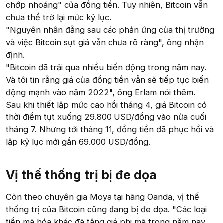
chớp nhoáng" của đồng tiền. Tuy nhiên, Bitcoin vẫn
chưa thể trở lại mức kỷ lục.
"Nguyên nhân đằng sau các phản ứng của thị trường
và việc Bitcoin sụt giá vẫn chưa rõ ràng", ông nhận
định.
"Bitcoin đã trải qua nhiều biến động trong năm nay.
Và tôi tin rằng giá của đồng tiền vẫn sẽ tiếp tục biến
động mạnh vào năm 2022", ông Erlam nói thêm.
Sau khi thiết lập mức cao hồi tháng 4, giá Bitcoin có
thời điểm tụt xuống 29.800 USD/đồng vào nửa cuối
tháng 7. Nhưng tới tháng 11, đồng tiền đã phục hồi và
lập kỷ lục mới gần 69.000 USD/đồng.
Vị thế thống trị bị đe dọa​
Còn theo chuyên gia Moya tại hãng Oanda, vị thế
thống trị của Bitcoin cũng đang bị đe dọa. "Các loại
tiền mã hóa khác đã tăng giá phi mã trong năm nay.