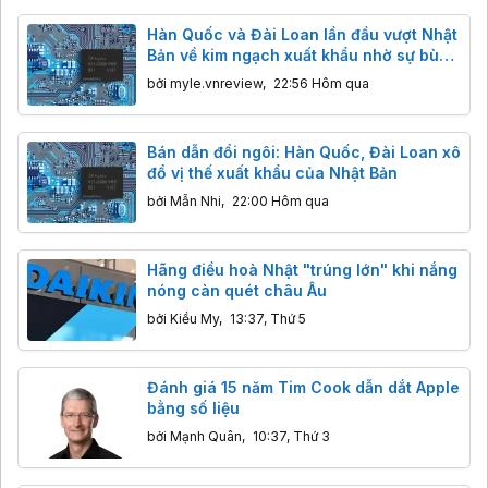
Hàn Quốc và Đài Loan lần đầu vượt Nhật
Bản về kim ngạch xuất khẩu nhờ sự bùng
nổ của AI
bởi
myle.vnreview
,
22:56 Hôm qua
Bán dẫn đổi ngôi: Hàn Quốc, Đài Loan xô
đổ vị thế xuất khẩu của Nhật Bản
bởi
Mẫn Nhi
,
22:00 Hôm qua
Hãng điều hoà Nhật "trúng lớn" khi nắng
nóng càn quét châu Âu
bởi
Kiều My
,
13:37, Thứ 5
Đánh giá 15 năm Tim Cook dẫn dắt Apple
bằng số liệu
bởi
Mạnh Quân
,
10:37, Thứ 3