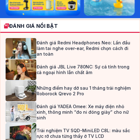
ĐÁNH GIÁ NỔI BẬT
Đánh giá Redmi Headphones Neo: Lần đầu
làm tai nghe over-ear, Redmi chọn cách đi
an toàn
Đánh giá JBL Live 780NC: Sự cá tính trong
cả ngoại hình lẫn chất âm
Những điểm hay dở sau 1 tháng trải nghiệm
Roborock Qrevo 2 Pro
Đánh giá YADEA Omee: Xe máy điện nhỏ
xinh, thông minh “đo ni đóng giày” cho nữ
sinh
Trải nghiệm TV SQD-MiniLED C8L: màu sắc
rực rỡ chưa từng thấy ở TV LCD