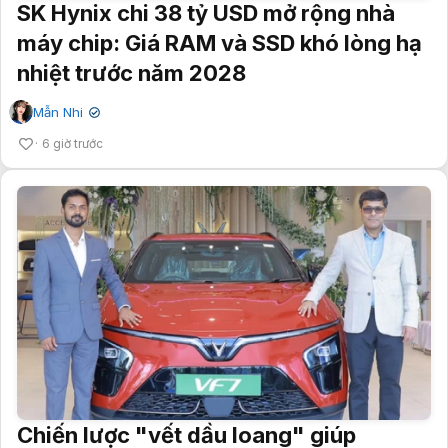
SK Hynix chi 38 tỷ USD mở rộng nhà
máy chip: Giá RAM và SSD khó lòng hạ
nhiệt trước năm 2028
Mẫn Nhi
✔
6 giờ trước
Chiến lược "vết dầu loang" giúp