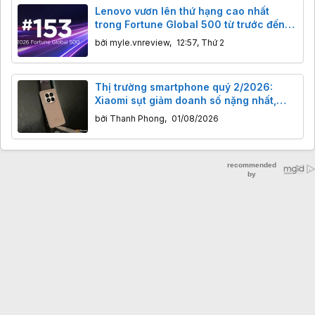
Lenovo vươn lên thứ hạng cao nhất
trong Fortune Global 500 từ trước đến
nay
bởi
myle.vnreview
,
12:57, Thứ 2
Thị trường smartphone quý 2/2026:
Xiaomi sụt giảm doanh số nặng nhất,
Apple ‘ăn” nửa doanh thu toàn cầu
bởi
Thanh Phong
,
01/08/2026