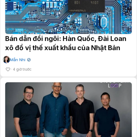
Bán dẫn đổi ngôi: Hàn Quốc, Đài Loan
xô đổ vị thế xuất khẩu của Nhật Bản
Mẫn Nhi
✔
4 giờ trước