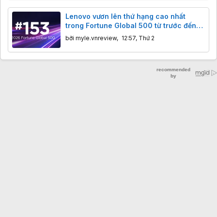
Lenovo vươn lên thứ hạng cao nhất
trong Fortune Global 500 từ trước đến
nay
bởi
myle.vnreview
,
12:57, Thứ 2