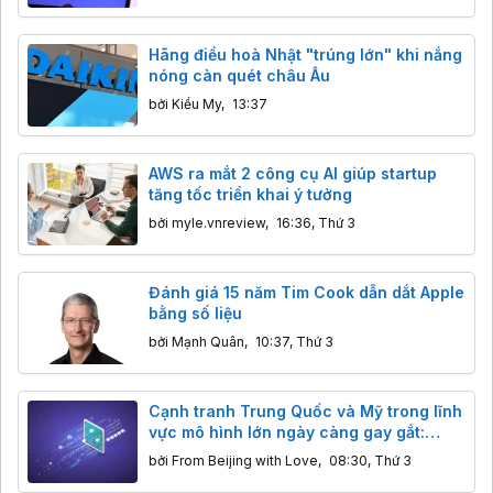
Hãng điều hoà Nhật "trúng lớn" khi nắng
nóng càn quét châu Âu
bởi
Kiều My
,
13:37
AWS ra mắt 2 công cụ AI giúp startup
tăng tốc triển khai ý tưởng
bởi
myle.vnreview
,
16:36, Thứ 3
Đánh giá 15 năm Tim Cook dẫn dắt Apple
bằng số liệu
bởi
Mạnh Quân
,
10:37, Thứ 3
Cạnh tranh Trung Quốc và Mỹ trong lĩnh
vực mô hình lớn ngày càng gay gắt:
Hàng Mỹ giảm giá mạnh để cạnh tranh
bởi
From Beijing with Love
,
08:30, Thứ 3
với Kimi và DeepSeek