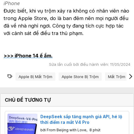
iPhone
Được biết, khi vụ trộm xảy ra không có nhân viên nào
trong Apple Store, do là ban đêm nên mọi người đều
đã về nhà nghỉ ngơi. Công ty đang tích cực hợp tác
với cảnh sát để điều tra thủ phạm.
>>> iPhone 14 ế ẩm.
Sửa lần cuối bởi điều hành viên:
11/05/2024
Từ khóa
Apple Bị Mất Trộm
Apple Store Bị Trộm
Mất Trộm Iph
CHỦ ĐỀ TƯƠNG TỰ
DeepSeek sắp tăng mạnh giá API, hé lộ
thời điểm ra mắt V4 Pro
bởi
From Beijing with Love
,
8 phút