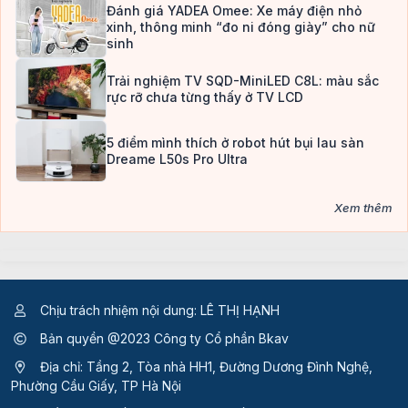
Đánh giá YADEA Omee: Xe máy điện nhỏ
xinh, thông minh “đo ni đóng giày” cho nữ
sinh
Trải nghiệm TV SQD-MiniLED C8L: màu sắc
rực rỡ chưa từng thấy ở TV LCD
5 điểm mình thích ở robot hút bụi lau sàn
Dreame L50s Pro Ultra
Xem thêm
Chịu trách nhiệm nội dung: LÊ THỊ HẠNH
Bản quyền @2023 Công ty Cổ phần Bkav
Địa chỉ: Tầng 2, Tòa nhà HH1, Đường Dương Đình Nghệ,
Phường Cầu Giấy, TP Hà Nội