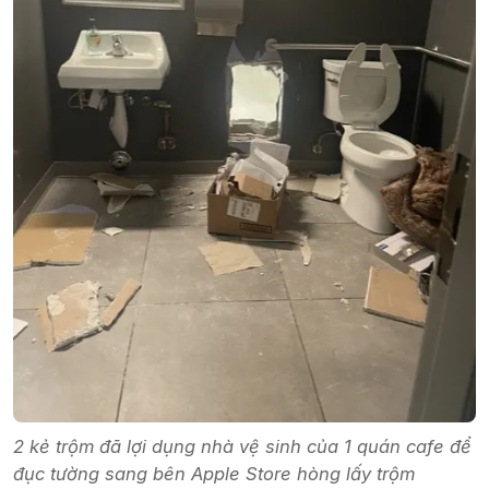
2 kẻ trộm đã lợi dụng nhà vệ sinh của 1 quán cafe để
đục tường sang bên Apple Store hòng lấy trộm