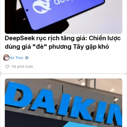
DeepSeek rục rịch tăng giá: Chiến lược
dùng giá "đè" phương Tây gặp khó
Hư Trúc
✔
59 phút trước