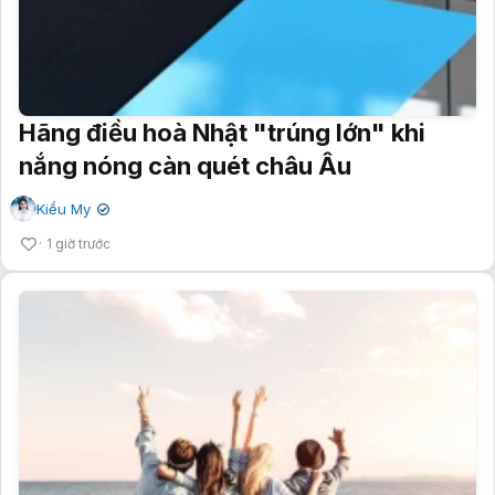
Hãng điều hoà Nhật "trúng lớn" khi
nắng nóng càn quét châu Âu
Kiều My
✔
1 giờ trước