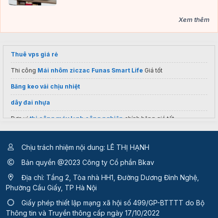
Xem thêm
Thuê vps giá rẻ
Thi công
Mái nhôm ziczac Funas Smart Life
Giá tốt
Băng keo vải chịu nhiệt
dây đai nhựa
Đơn vị
thi công máy lạnh công nghiệp
chính hãng giá tốt
Thiết bị xông hơi
Nhập khẩu
Chịu trách nhiệm nội dung: LÊ THỊ HẠNH
thiết bị kiểm định
Tahico.com
Bản quyền @2023 Công ty Cổ phần Bkav
Thuê máy photocopy màu
Địa chỉ: Tầng 2, Tòa nhà HH1, Đường Dương Đình Nghệ,
Loa Kiểm Âm
Phường Cầu Giấy, TP Hà Nội
Các loại
y lọc inox
Giấy phép thiết lập mạng xã hội số 499/GP-BTTTT
do Bộ
Thông tin và Truyền thông cấp ngày 17/10/2022
Nguyên nhân
Bếp từ lỗi E5