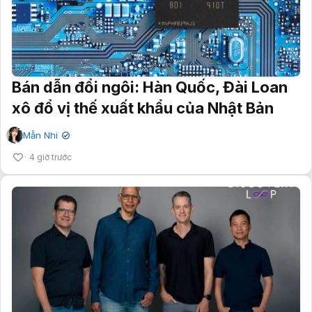
Bán dẫn đổi ngôi: Hàn Quốc, Đài Loan
xô đổ vị thế xuất khẩu của Nhật Bản
Mẫn Nhi
✔
4 giờ trước