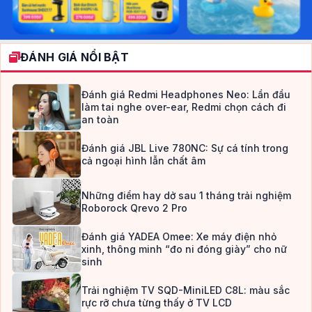
ĐÁNH GIÁ NỔI BẬT
Đánh giá Redmi Headphones Neo: Lần đầu
làm tai nghe over-ear, Redmi chọn cách đi
an toàn
Đánh giá JBL Live 780NC: Sự cá tính trong
cả ngoại hình lẫn chất âm
Những điểm hay dở sau 1 tháng trải nghiệm
Roborock Qrevo 2 Pro
Đánh giá YADEA Omee: Xe máy điện nhỏ
xinh, thông minh “đo ni đóng giày” cho nữ
sinh
Trải nghiệm TV SQD-MiniLED C8L: màu sắc
rực rỡ chưa từng thấy ở TV LCD