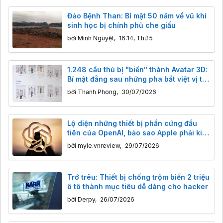
Đảo Bệnh Than: Bí mật 50 năm về vũ khí
sinh học bị chính phủ che giấu
bởi
Minh Nguyệt
,
16:14, Thứ 5
1.248 cầu thủ bị "biến" thành Avatar 3D:
Bí mật đằng sau những pha bắt việt vị tại
World Cup 2026
bởi
Thanh Phong
,
30/07/2026
Lộ diện những thiết bị phần cứng đầu
tiên của OpenAI, bảo sao Apple phải kiện
gấp
bởi
myle.vnreview
,
29/07/2026
Trớ trêu: Thiết bị chống trộm biến 2 triệu
ô tô thành mục tiêu dễ dàng cho hacker
bởi
Derpy
,
26/07/2026