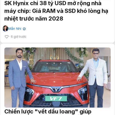
SK Hynix chi 38 tỷ USD mở rộng nhà
máy chip: Giá RAM và SSD khó lòng hạ
nhiệt trước năm 2028
Mẫn Nhi
✔
6 giờ trước
Chiến lược "vết dầu loang" giúp