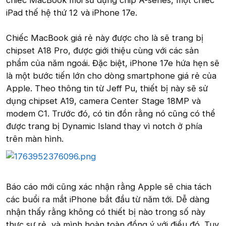
chiếc MacBook mới sử dụng chip A-series, một chiếc
iPad thế hệ thứ 12 và iPhone 17e.
Chiếc MacBook giá rẻ này được cho là sẽ trang bị
chipset A18 Pro, được giới thiệu cùng với các sản
phẩm của năm ngoái. Đặc biệt, iPhone 17e hứa hẹn sẽ
là một bước tiến lớn cho dòng smartphone giá rẻ của
Apple. Theo thông tin từ Jeff Pu, thiết bị này sẽ sử
dụng chipset A19, camera Center Stage 18MP và
modem C1. Trước đó, có tin đồn rằng nó cũng có thể
được trang bị Dynamic Island thay vì notch ở phía
trên màn hình.
Báo cáo mới cũng xác nhận rằng Apple sẽ chia tách
các buổi ra mắt iPhone bắt đầu từ năm tới. Dễ dàng
nhận thấy rằng không có thiết bị nào trong số này
thực sự rẻ, và mình hoàn toàn đồng ý với điều đó. Tuy