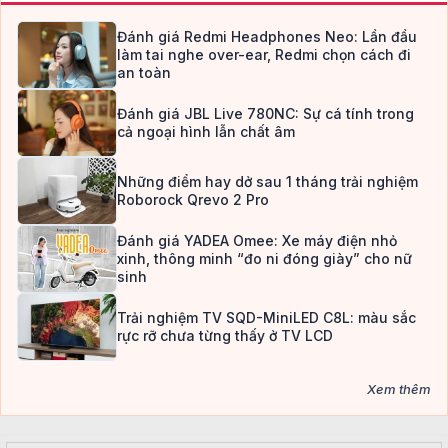
Đánh giá Redmi Headphones Neo: Lần đầu
làm tai nghe over-ear, Redmi chọn cách đi
an toàn
Đánh giá JBL Live 780NC: Sự cá tính trong
cả ngoại hình lẫn chất âm
Những điểm hay dở sau 1 tháng trải nghiệm
Roborock Qrevo 2 Pro
Đánh giá YADEA Omee: Xe máy điện nhỏ
xinh, thông minh “đo ni đóng giày” cho nữ
sinh
Trải nghiệm TV SQD-MiniLED C8L: màu sắc
rực rỡ chưa từng thấy ở TV LCD
Xem thêm