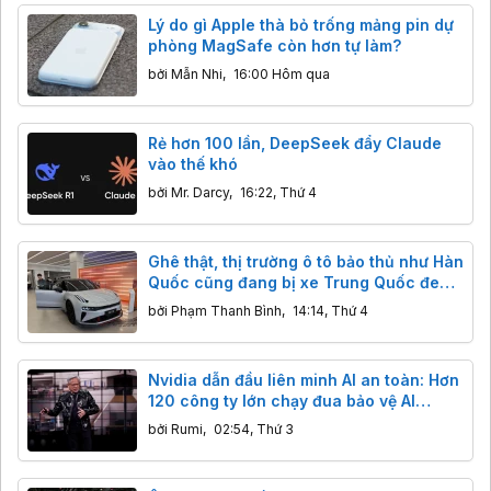
Lý do gì Apple thà bỏ trống mảng pin dự
phòng MagSafe còn hơn tự làm?
bởi
Mẫn Nhi
,
16:00 Hôm qua
Rẻ hơn 100 lần, DeepSeek đẩy Claude
vào thế khó
bởi
Mr. Darcy
,
16:22, Thứ 4
Ghê thật, thị trường ô tô bảo thủ như Hàn
Quốc cũng đang bị xe Trung Quốc đe
dọa
bởi
Phạm Thanh Bình
,
14:14, Thứ 4
Nvidia dẫn đầu liên minh AI an toàn: Hơn
120 công ty lớn chạy đua bảo vệ AI
nguồn mở
bởi
Rumi
,
02:54, Thứ 3