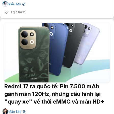
Kiều My
✔
1 giờ trước
Redmi 17 ra quốc tế: Pin 7.500 mAh
gánh màn 120Hz, nhưng cấu hình lại
"quay xe" về thời eMMC và màn HD+
Mẫn Nhi
✔