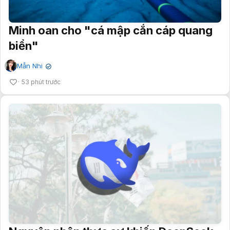
Minh oan cho "cá mập cắn cáp quang
biển"
Mẫn Nhi
✔
53 phút trước