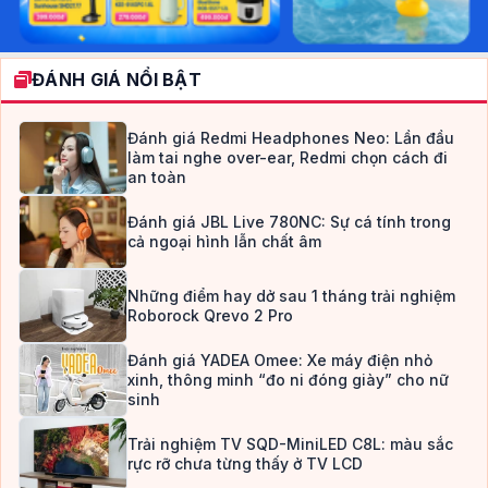
ĐÁNH GIÁ NỔI BẬT
Đánh giá Redmi Headphones Neo: Lần đầu
làm tai nghe over-ear, Redmi chọn cách đi
an toàn
Đánh giá JBL Live 780NC: Sự cá tính trong
cả ngoại hình lẫn chất âm
Những điểm hay dở sau 1 tháng trải nghiệm
Roborock Qrevo 2 Pro
Đánh giá YADEA Omee: Xe máy điện nhỏ
xinh, thông minh “đo ni đóng giày” cho nữ
sinh
Trải nghiệm TV SQD-MiniLED C8L: màu sắc
rực rỡ chưa từng thấy ở TV LCD