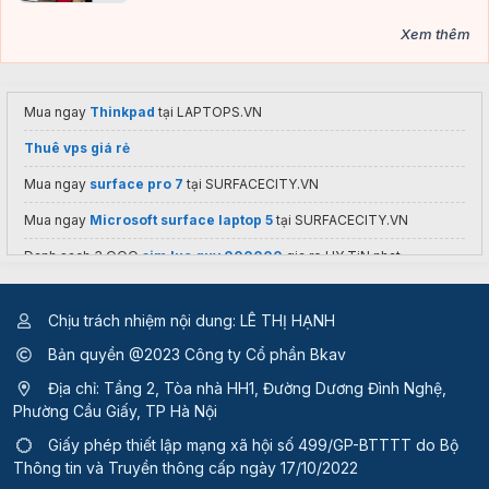
Xem thêm
Mua ngay
Thinkpad
tại LAPTOPS.VN
Thuê vps giá rẻ
Mua ngay
surface pro 7
tại SURFACECITY.VN
Mua ngay
Microsoft surface laptop 5
tại SURFACECITY.VN
Danh sach 3 OOO
sim luc quy 000000
gia re UY TiN nhat
Mua ngay
Laptop Đồ Hoạ
Tại Laptops.vn
Chịu trách nhiệm nội dung: LÊ THỊ HẠNH
VPS Việt Nam giá rẻ
Bản quyền @2023 Công ty Cổ phần Bkav
Địa chỉ: Tầng 2, Tòa nhà HH1, Đường Dương Đình Nghệ,
Phường Cầu Giấy, TP Hà Nội
Giấy phép thiết lập mạng xã hội số 499/GP-BTTTT
do Bộ
Thông tin và Truyền thông cấp ngày 17/10/2022