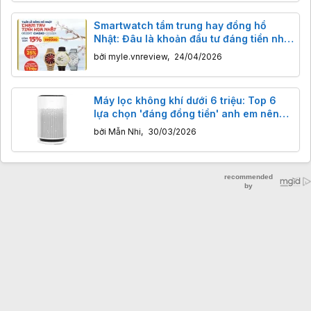
Smartwatch tầm trung hay đồng hồ
Nhật: Đâu là khoản đầu tư đáng tiền nhất
trong "Tuần Lễ Vàng" TGDĐ?
bởi
myle.vnreview
,
24/04/2026
Máy lọc không khí dưới 6 triệu: Top 6
lựa chọn 'đáng đồng tiền' anh em nên
chốt ngay
bởi
Mẫn Nhi
,
30/03/2026