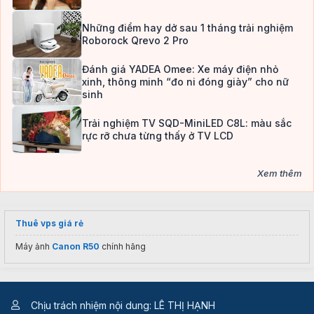
Những điểm hay dở sau 1 tháng trải nghiệm
Roborock Qrevo 2 Pro
Đánh giá YADEA Omee: Xe máy điện nhỏ
xinh, thông minh “đo ni đóng giày” cho nữ
sinh
Trải nghiệm TV SQD-MiniLED C8L: màu sắc
rực rỡ chưa từng thấy ở TV LCD
Xem thêm
Thuê vps giá rẻ
Máy ảnh
Canon R50
chính hãng
Chịu trách nhiệm nội dung: LÊ THỊ HẠNH