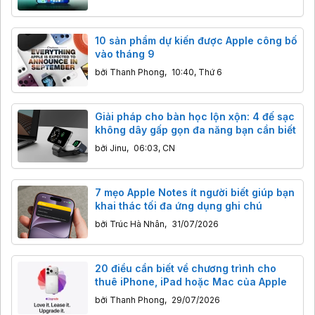
10 sản phẩm dự kiến được Apple công bố
vào tháng 9
bởi
Thanh Phong
,
10:40, Thứ 6
Giải pháp cho bàn học lộn xộn: 4 đế sạc
không dây gấp gọn đa năng bạn cần biết
bởi
Jinu
,
06:03, CN
7 mẹo Apple Notes ít người biết giúp bạn
khai thác tối đa ứng dụng ghi chú
bởi
Trúc Hà Nhân
,
31/07/2026
20 điều cần biết về chương trình cho
thuê iPhone, iPad hoặc Mac của Apple
bởi
Thanh Phong
,
29/07/2026