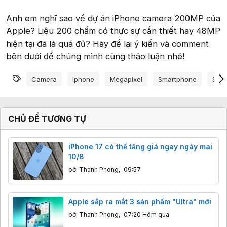
Anh em nghĩ sao về dự án iPhone camera 200MP của
Apple? Liệu 200 chấm có thực sự cần thiết hay 48MP
hiện tại đã là quá đủ? Hãy để lại ý kiến và comment
bên dưới để chúng mình cùng thảo luận nhé!
Từ khóa
Camera
Iphone
Megapixel
Smartphone
Số 
CHỦ ĐỀ TƯƠNG TỰ
iPhone 17 có thể tăng giá ngay ngày mai
10/8
bởi
Thanh Phong
,
09:57
Apple sắp ra mắt 3 sản phẩm "Ultra" mới
bởi
Thanh Phong
,
07:20 Hôm qua