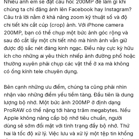
Nhiều anh em sẽ đặt câu hỏi: 200MP để làm gì khi
chúng ta chỉ đăng ảnh lên Facebook hay Instagram?
Câu trả lời nằm ở khả năng zoom kỹ thuật số và độ
chi tiết khi cắt cúp (crop) ảnh. Với iPhone camera
200MP, bạn có thể chụp một bức ảnh góc rộng và
sau đó cắt lấy một chi tiết nhỏ mà hình ảnh vẫn giữ
được độ sắc nét đáng kinh ngạc. Điều này cực kỳ hữu
ích cho những ai yêu thích nhiếp ảnh đường phố hoặc
thường xuyên phải chụp các vật thể ở xa mà không
có ống kính tele chuyên dụng.
Bên cạnh những ưu điểm, chúng ta cũng phải nhìn
nhận vào những điểm yếu tiềm tàng. Đầu tiên là dung
lượng bộ nhớ. Một bức ảnh 200MP ở định dạng
ProRAW có thể nặng tới hàng trăm megabytes. Nếu
Apple không nâng cấp bộ nhớ tiêu chuẩn, người
dùng sẽ sớm đối mặt với tình trạng đầy bộ nhớ. Thứ
hai là tốc độ xử lý. Việc lưu và xử lý một tệp tin khổng