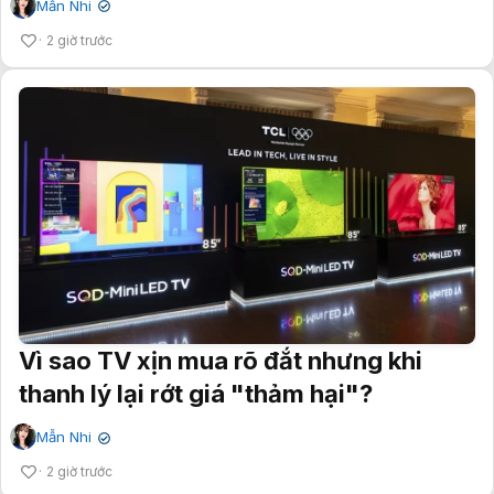
Mẫn Nhi
✔
2 giờ trước
Vì sao TV xịn mua rõ đắt nhưng khi
thanh lý lại rớt giá "thảm hại"?
Mẫn Nhi
✔
2 giờ trước