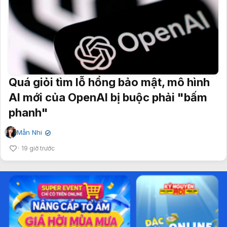
Quá giỏi tìm lỗ hổng bảo mật, mô hình
AI mới của OpenAI bị buộc phải "bấm
phanh"
Mẫn Nhi
✔
19 giờ trước