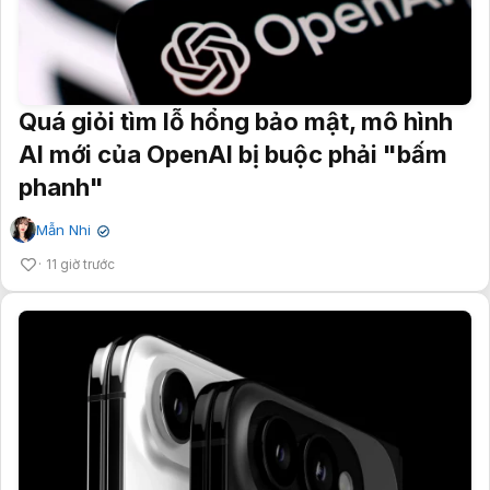
Quá giỏi tìm lỗ hổng bảo mật, mô hình
AI mới của OpenAI bị buộc phải "bấm
phanh"
Mẫn Nhi
✔
11 giờ trước