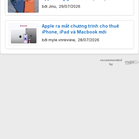
11,3% rồi
bởi
Jinu
,
29/07/2026
Apple ra mắt chương trình cho thuê
iPhone, iPad và Macbook mới
bởi
myle.vnreview
,
28/07/2026