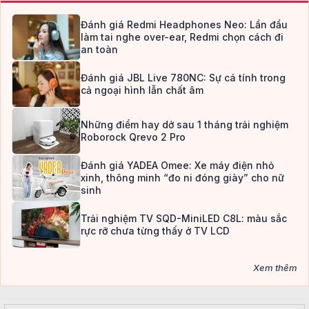
Đánh giá Redmi Headphones Neo: Lần đầu
làm tai nghe over-ear, Redmi chọn cách đi
an toàn
Đánh giá JBL Live 780NC: Sự cá tính trong
cả ngoại hình lẫn chất âm
Những điểm hay dở sau 1 tháng trải nghiệm
Roborock Qrevo 2 Pro
Đánh giá YADEA Omee: Xe máy điện nhỏ
xinh, thông minh “đo ni đóng giày” cho nữ
sinh
Trải nghiệm TV SQD-MiniLED C8L: màu sắc
rực rỡ chưa từng thấy ở TV LCD
Xem thêm