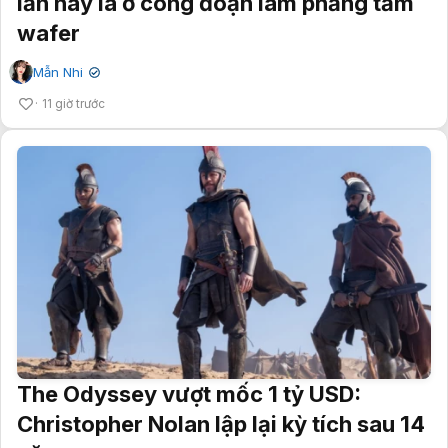
lần này là ở công đoạn làm phẳng tấm
wafer
Mẫn Nhi
✔
11 giờ trước
The Odyssey vượt mốc 1 tỷ USD:
Christopher Nolan lập lại kỳ tích sau 14