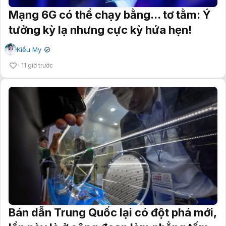
Mạng 6G có thể chạy bằng... tơ tằm: Ý
tưởng kỳ lạ nhưng cực kỳ hứa hẹn!
Kiều My
✔
11 giờ trước
Bán dẫn Trung Quốc lại có đột phá mới,