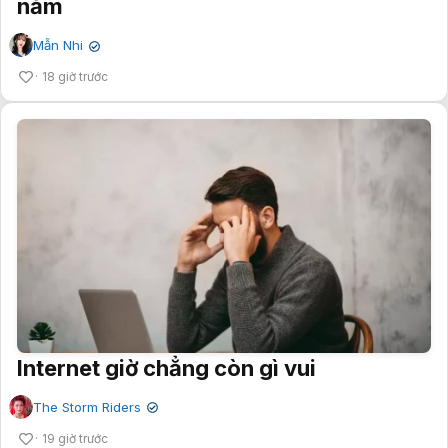
năm
Mẫn Nhi
✔
18 giờ trước
Internet giờ chẳng còn gì vui
The Storm Riders
✔
19 giờ trước