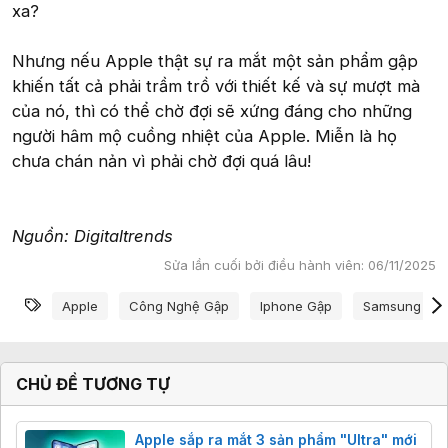
xa?
Nhưng nếu Apple thật sự ra mắt một sản phẩm gập
khiến tất cả phải trầm trồ với thiết kế và sự mượt mà
của nó, thì có thể chờ đợi sẽ xứng đáng cho những
người hâm mộ cuồng nhiệt của Apple. Miễn là họ
chưa chán nản vì phải chờ đợi quá lâu!
Nguồn: Digitaltrends
Sửa lần cuối bởi điều hành viên:
06/11/2025
Từ khóa
Apple
Công Nghệ Gập
Iphone Gập
Samsung
CHỦ ĐỀ TƯƠNG TỰ
Apple sắp ra mắt 3 sản phẩm "Ultra" mới