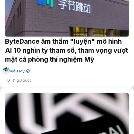
ByteDance âm thầm "luyện" mô hình
AI 10 nghìn tỷ tham số, tham vọng vượt
mặt cả phòng thí nghiệm Mỹ
Kiều My
✔
11 giờ trước