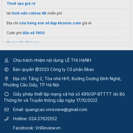
Thuê vps giá rẻ
tải
hình nền roblox 4K
miễn phí
ĐỊa chỉ
cửa hàng sim số đẹp khosim.com
giá rẻ
Cước phí
đầu số 1900
Caravelle Saigon
Chịu trách nhiệm nội dung: LÊ THỊ HẠNH
Bản quyền @2023 Công ty Cổ phần Bkav
Địa chỉ: Tầng 2, Tòa nhà HH1, Đường Dương Đình Nghệ,
Phường Cầu Giấy, TP Hà Nội
Giấy phép thiết lập mạng xã hội số 499/GP-BTTTT
do Bộ
Thông tin và Truyền thông cấp ngày 17/10/2022
Email:
quangcao.vnreview@gmail.com
Hotline:
024.37632552
Facebook:
VnReview.vn