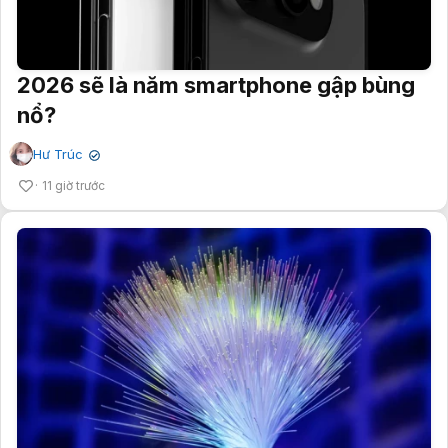
2026 sẽ là năm smartphone gập bùng
nổ?
Hư Trúc
✔
11 giờ trước