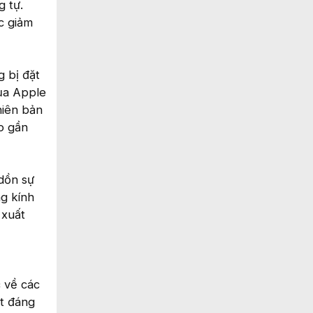
g tự.
c giảm
g bị đặt
của Apple
hiên bản
áo gần
 dồn sự
ng kính
 xuất
 về các
ật đáng