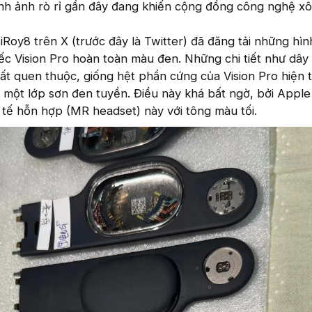
ình ảnh rò rỉ gần đây đang khiến cộng đồng công nghệ xô
iRoy8 trên X (trước đây là Twitter) đã đăng tải những hì
ếc Vision Pro hoàn toàn màu đen. Những chi tiết như dâ
ất quen thuộc, giống hệt phần cứng của Vision Pro hiện tạ
 một lớp sơn đen tuyền. Điều này khá bất ngờ, bởi Apple
tế hỗn hợp (MR headset) này với tông màu tối.