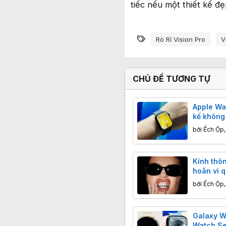
tiếc nếu một thiết kế đ
Từ khóa
Rò Rỉ Vision Pro
V
CHỦ ĐỀ TƯƠNG TỰ
Apple Wat
kế không 
vào chip
bởi
Ếch Ộp
Kính thôn
hoãn vì q
tránh đư
bởi
Ếch Ộp
Meta?
Galaxy W
Watch Se