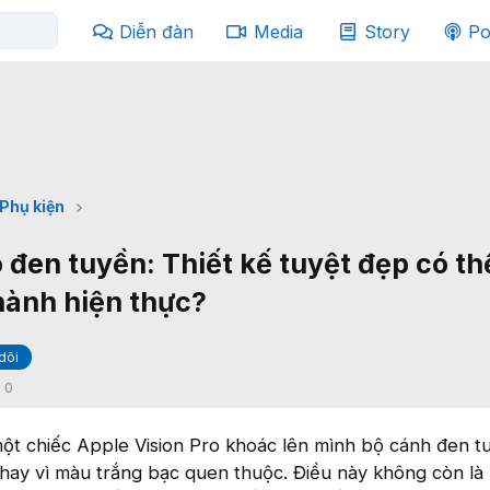
Diễn đàn
Media
Story
Po
Phụ kiện
 đen tuyền: Thiết kế tuyệt đẹp có th
hành hiện thực?
dõi
:
0
t chiếc Apple Vision Pro khoác lên mình bộ cánh đen t
thay vì màu trắng bạc quen thuộc. Điều này không còn là