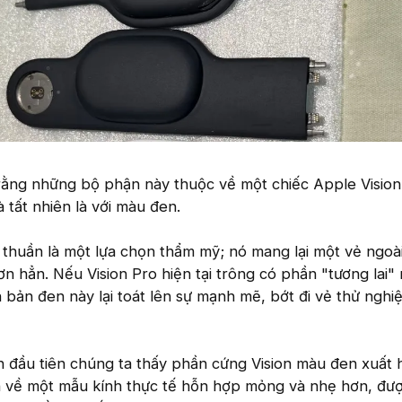
ằng những bộ phận này thuộc về một chiếc Apple Vision
à tất nhiên là với màu đen.
thuần là một lựa chọn thẩm mỹ; nó mang lại một vẻ ngoà
n hẳn. Nếu Vision Pro hiện tại trông có phần "tương lai"
ên bản đen này lại toát lên sự mạnh mẽ, bớt đi vẻ thử ngh
 đầu tiên chúng ta thấy phần cứng Vision màu đen xuất h
n về một mẫu kính thực tế hỗn hợp mỏng và nhẹ hơn, đượ