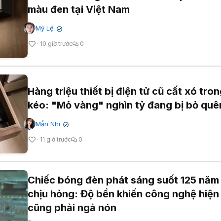
màu đen tại Việt Nam
Mỹ Lệ
✔
10 giờ trước
0
Hàng triệu thiết bị điện tử cũ cất xó tro
kéo: "Mỏ vàng" nghìn tỷ đang bị bỏ quê
Mẫn Nhi
✔
11 giờ trước
0
Chiếc bóng đèn phát sáng suốt 125 năm
chịu hỏng: Độ bền khiến công nghệ hiện
cũng phải ngả nón