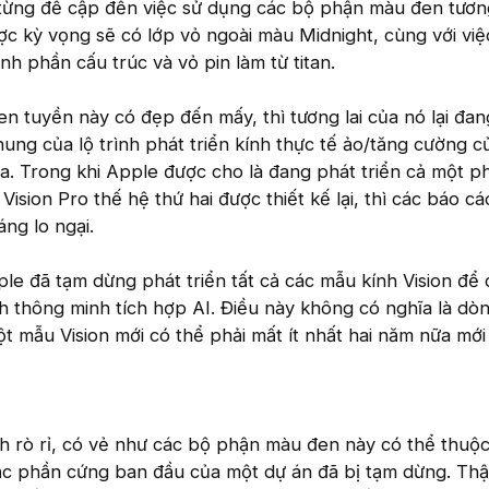
g từng đề cập đến việc sử dụng các bộ phận màu đen tươn
ợc kỳ vọng sẽ có lớp vỏ ngoài màu Midnight, cùng với việ
h phần cấu trúc và vỏ pin làm từ titan.
en tuyền này có đẹp đến mấy, thì tương lai của nó lại đan
chung của lộ trình phát triển kính thực tế ảo/tăng cường 
. Trong khi Apple được cho là đang phát triển cả một p
 Vision Pro thế hệ thứ hai được thiết kế lại, thì các báo c
áng lo ngại.
ple đã tạm dừng phát triển tất cả các mẫu kính Vision để
h thông minh tích hợp AI. Điều này không có nghĩa là dò
 mẫu Vision mới có thể phải mất ít nhất hai năm nữa mới
h rò rỉ, có vẻ như các bộ phận màu đen này có thể thuộc
oặc phần cứng ban đầu của một dự án đã bị tạm dừng. Th