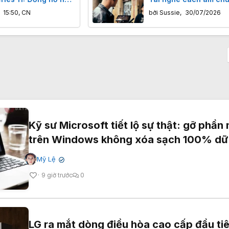
a hơn?
nghiệp, giá chỉ 149,9
,
15:50, CN
bởi
Sussie
,
30/07/2026
Kỹ sư Microsoft tiết lộ sự thật: gỡ phầ
trên Windows không xóa sạch 100% dữ 
Mỹ Lệ
✔
9 giờ trước
0
LG ra mắt dòng điều hòa cao cấp đầu ti