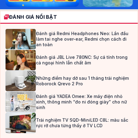
ĐÁNH GIÁ NỔI BẬT
Đánh giá Redmi Headphones Neo: Lần đầu
làm tai nghe over-ear, Redmi chọn cách đi
an toàn
Đánh giá JBL Live 780NC: Sự cá tính trong
cả ngoại hình lẫn chất âm
Những điểm hay dở sau 1 tháng trải nghiệm
Roborock Qrevo 2 Pro
Đánh giá YADEA Omee: Xe máy điện nhỏ
xinh, thông minh “đo ni đóng giày” cho nữ
sinh
Trải nghiệm TV SQD-MiniLED C8L: màu sắc
rực rỡ chưa từng thấy ở TV LCD