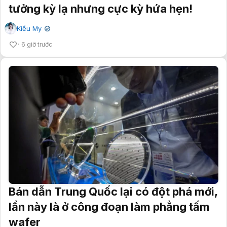
tưởng kỳ lạ nhưng cực kỳ hứa hẹn!
Kiều My
✔
6 giờ trước
Bán dẫn Trung Quốc lại có đột phá mới,
lần này là ở công đoạn làm phẳng tấm
wafer