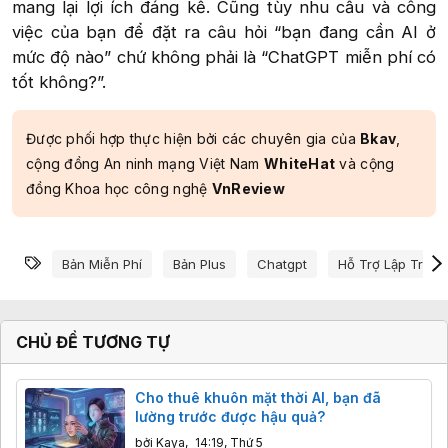
mang lại lợi ích đáng kể. Cũng tùy nhu cầu và công
việc của bạn để đặt ra câu hỏi “bạn đang cần AI ở
mức độ nào” chứ không phải là “ChatGPT miễn phí có
tốt không?”.​
Được phối hợp thực hiện bởi các chuyên gia của
Bkav
,
cộng đồng An ninh mạng Việt Nam
WhiteHat
và cộng
đồng Khoa học công nghệ
VnReview
Từ khóa
Bản Miễn Phí
Bản Plus
Chatgpt
Hỗ Trợ Lập Trình
CHỦ ĐỀ TƯƠNG TỰ
Cho thuê khuôn mặt thời AI, bạn đã
lường trước được hậu quả?
bởi
Kaya
,
14:19, Thứ 5