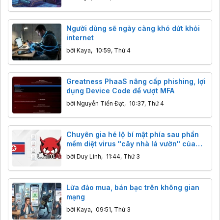
Người dùng sẽ ngày càng khó dứt khỏi
internet
bởi
Kaya
,
10:59, Thứ 4
Greatness PhaaS nâng cấp phishing, lợi
dụng Device Code để vượt MFA
bởi
Nguyễn Tiến Đạt
,
10:37, Thứ 4
Chuyên gia hé lộ bí mật phía sau phần
mềm diệt virus "cây nhà lá vườn" của
Triều Tiên
bởi
Duy Linh
,
11:44, Thứ 3
Lừa đảo mua, bán bạc trên không gian
mạng
bởi
Kaya
,
09:51, Thứ 3