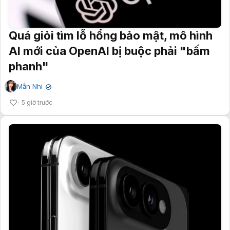
Quá giỏi tìm lỗ hổng bảo mật, mô hình
AI mới của OpenAI bị buộc phải "bấm
phanh"
Mẫn Nhi
✔
5 giờ trước