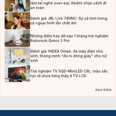
làm tai nghe over-ear, Redmi chọn cách đi
an toàn
Đánh giá JBL Live 780NC: Sự cá tính trong
cả ngoại hình lẫn chất âm
Những điểm hay dở sau 1 tháng trải nghiệm
Roborock Qrevo 2 Pro
Đánh giá YADEA Omee: Xe máy điện nhỏ
xinh, thông minh “đo ni đóng giày” cho nữ
sinh
Trải nghiệm TV SQD-MiniLED C8L: màu sắc
rực rỡ chưa từng thấy ở TV LCD
Xem thêm