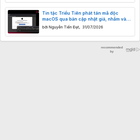
Tin tặc Triều Tiên phát tán mã độc
macOS qua bản cập nhật giả, nhắm vào
ví tiền số
bởi
Nguyễn Tiến Đạt
,
31/07/2026