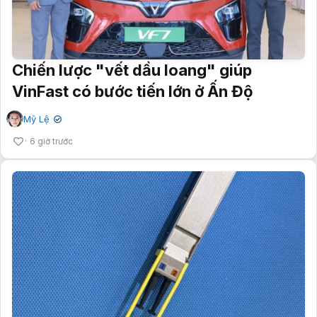
Chiến lược "vết dầu loang" giúp
VinFast có bước tiến lớn ở Ấn Độ
Mỹ Lệ
✔
6 giờ trước