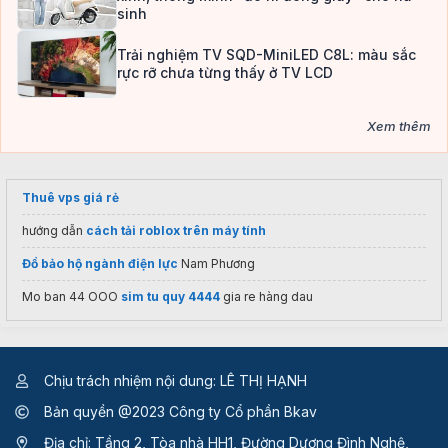
sinh
Trải nghiệm TV SQD-MiniLED C8L: màu sắc
rực rỡ chưa từng thấy ở TV LCD
Xem thêm
Thuê vps giá rẻ
hướng dẫn
cách tải roblox trên máy tính
Đồ bảo hộ ngành điện lực
Nam Phương
Mo ban 44 OOO
sim tu quy 4444
gia re hàng dau
Chịu trách nhiệm nội dung: LÊ THỊ HẠNH
Bản quyền @2023 Công ty Cổ phần Bkav
Địa chỉ: Tầng 2, Tòa nhà HH1, Đường Dương Đình Nghệ,