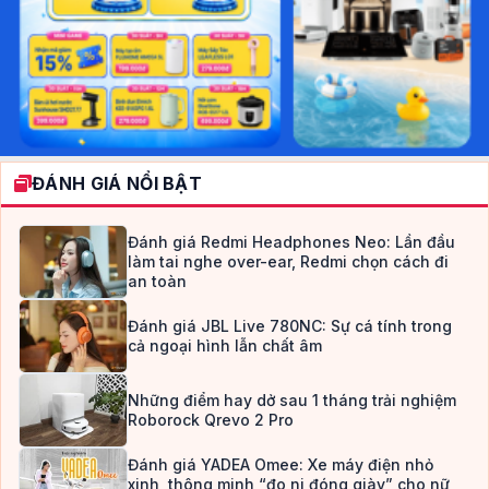
ĐÁNH GIÁ NỔI BẬT
Đánh giá Redmi Headphones Neo: Lần đầu
làm tai nghe over-ear, Redmi chọn cách đi
an toàn
Đánh giá JBL Live 780NC: Sự cá tính trong
cả ngoại hình lẫn chất âm
Những điểm hay dở sau 1 tháng trải nghiệm
Roborock Qrevo 2 Pro
Đánh giá YADEA Omee: Xe máy điện nhỏ
xinh, thông minh “đo ni đóng giày” cho nữ