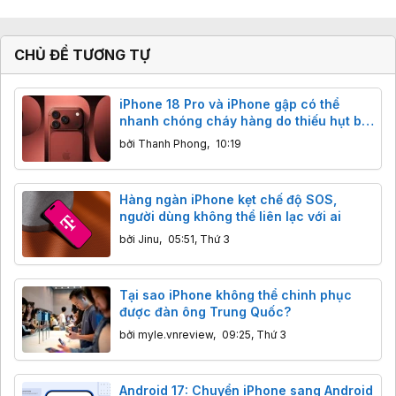
CHỦ ĐỀ TƯƠNG TỰ
iPhone 18 Pro và iPhone gập có thể
nhanh chóng cháy hàng do thiếu hụt bộ
nhớ
bởi
Thanh Phong
,
10:19
Hàng ngàn iPhone kẹt chế độ SOS,
người dùng không thể liên lạc với ai
bởi
Jinu
,
05:51, Thứ 3
Tại sao iPhone không thể chinh phục
được đàn ông Trung Quốc?
bởi
myle.vnreview
,
09:25, Thứ 3
Android 17: Chuyển iPhone sang Android