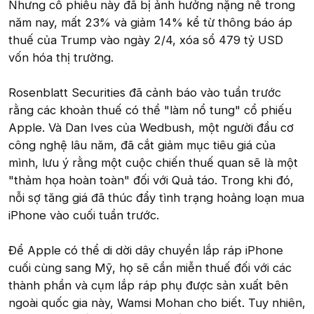
Nhưng cổ phiếu này đã bị ảnh hưởng nặng nề trong
năm nay, mất 23% và giảm 14% kể từ thông báo áp
thuế của Trump vào ngày 2/4, xóa sổ 479 tỷ USD
vốn hóa thị trường.
Rosenblatt Securities đã cảnh báo vào tuần trước
rằng các khoản thuế có thể "làm nổ tung" cổ phiếu
Apple. Và Dan Ives của Wedbush, một người đầu cơ
công nghệ lâu năm, đã cắt giảm mục tiêu giá của
mình, lưu ý rằng một cuộc chiến thuế quan sẽ là một
"thảm họa hoàn toàn" đối với Quả táo. Trong khi đó,
nỗi sợ tăng giá đã thúc đẩy tình trạng hoảng loạn mua
iPhone vào cuối tuần trước.
Để Apple có thể di dời dây chuyền lắp ráp iPhone
cuối cùng sang Mỹ, họ sẽ cần miễn thuế đối với các
thành phần và cụm lắp ráp phụ được sản xuất bên
ngoài quốc gia này, Wamsi Mohan cho biết. Tuy nhiên,