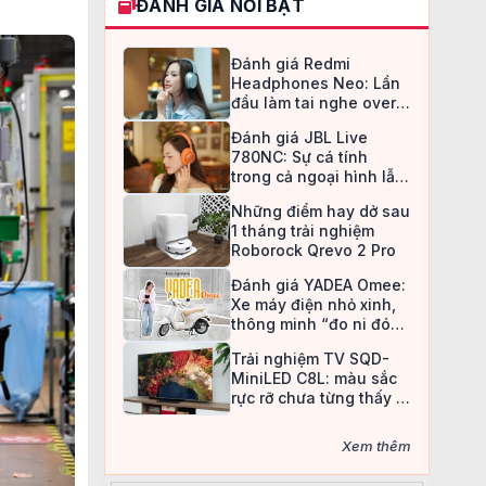
ĐÁNH GIÁ NỔI BẬT
Đánh giá Redmi
Headphones Neo: Lần
đầu làm tai nghe over-
ear, Redmi chọn cách đi
Đánh giá JBL Live
an toàn
780NC: Sự cá tính
trong cả ngoại hình lẫn
chất âm
Những điểm hay dở sau
1 tháng trải nghiệm
Roborock Qrevo 2 Pro
Đánh giá YADEA Omee:
Xe máy điện nhỏ xinh,
thông minh “đo ni đóng
giày” cho nữ sinh
Trải nghiệm TV SQD-
MiniLED C8L: màu sắc
rực rỡ chưa từng thấy ở
TV LCD
Xem thêm