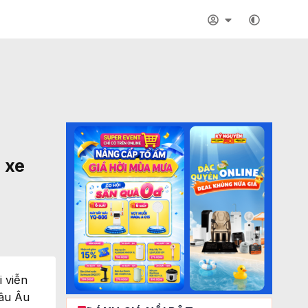
 xe
 viễn
hâu Âu