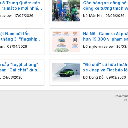
ạ ở Trung Quốc: các
Các hãng xe công bố
 ra mắt xe mới nhiều
dòng xe tương thích v
n smartphone
E10, anh em vào xem 
nreview
,
17/07/2026
bởi
Mẫn Nhi
,
01/06/2026
nhé
iệt Nam bứt tốc
Hà Nội: Camera AI phá
tháng 3: "flagship"
hơn 19.300 vi phạm s
ởng 300% ai cũng
tháng hoạt động
ham
,
03/04/2026
bởi
myle.vnreview
,
26/03/
ợc
n sắp "tuyệt chủng"
"Đế chế" sở hữu thươn
Nam: "Cái chết" được
xe Jeep và Fiat báo lỗ
rước hay sự đánh đổi
hơn 20 tỷ Euro, thừa n
,
24/03/2026
bởi
Dũng Đỗ
,
09/02/2026
đại?
lầm xe điện, quay về v
xăng