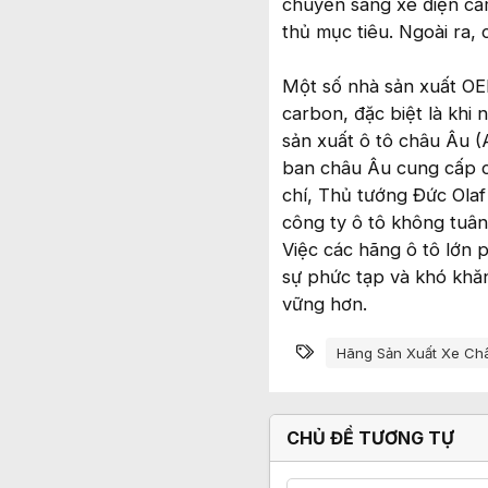
chuyển sang xe điện cắm
thủ mục tiêu. Ngoài ra, 
Một số nhà sản xuất OEM
carbon, đặc biệt là khi 
sản xuất ô tô châu Âu 
ban châu Âu cung cấp c
chí, Thủ tướng Đức Olaf
công ty ô tô không tuân
Việc các hãng ô tô lớn 
sự phức tạp và khó khă
vững hơn.
Từ khóa
Hãng Sản Xuất Xe Ch
CHỦ ĐỀ TƯƠNG TỰ