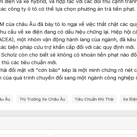
 điện và xe hybrid, và hợp tác với các đối thủ cạnh tran
các công ty ô tô có thể lựa chọn phương án trả tiền phạt.
 của châu Âu đã bày tỏ lo ngại về việc thắt chặt các qu
nhu cầu về xe điện đang có dấu hiệu chững lại. Hiệp hội c
(ACEA), một nhóm vận động hành lang của ngành, đã kêu 
ác biện pháp cứu trợ khẩn cấp đối với các quy định mới
 Scholz còn cho biết sẽ không có khoản tiền phạt nào đối
 thủ các tiêu chuẩn mới.
phải đối mặt với "cơn bão" kép là một minh chứng rõ nét 
n của quá trình chuyển đổi sang một ngành công nghiệp 
âu Âu
Thị Trường Xe Châu Âu
Tiêu Chuẩn Khí Thải
Xe Điệ