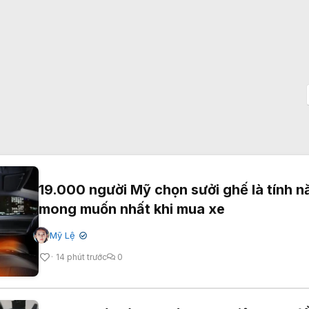
19.000 người Mỹ chọn sưởi ghế là tính n
mong muốn nhất khi mua xe
Mỹ Lệ
✔
14 phút trước
0