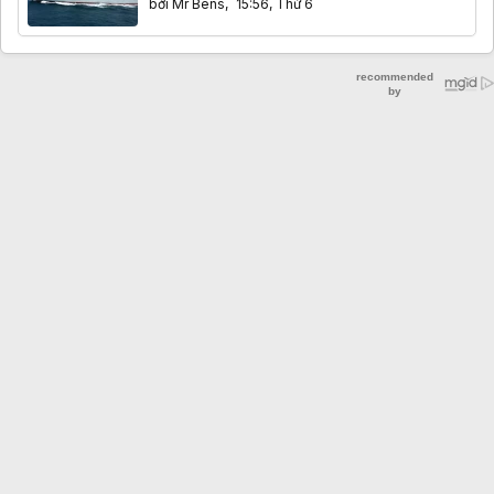
bởi
Mr Bens
,
15:56, Thứ 6