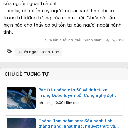
của người ngoài Trái đất.
Tóm lại, cho đến nay người ngoài hành tinh chỉ có
trong trí tưởng tượng của con người. Chưa có dấu
hiện nào cho thấy có sự tồn tại của người ngoài hành
tinh.
Sửa lần cuối bởi điều hành viên:
08/05/2024
Từ khóa
Người Ngoài Hành Tinh
CHỦ ĐỀ TƯƠNG TỰ
Bắc Đẩu nâng cấp 50 vệ tinh từ xa,
Trung Quốc tuyên bố: Công nghệ đột
phá, độ chính xác centimet vượt trội
bởi
Jinu
,
10:00 Hôm qua
GPS
Tháng Tám ngắm sao: Sáu hành tinh
thẳng hàng, nhật thực, nguyệt thực và