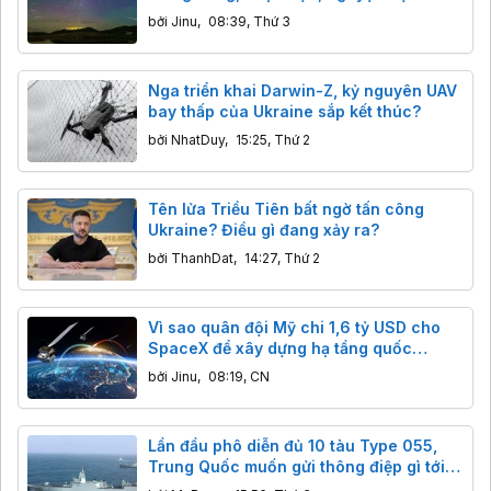
ngôi sao khổng lồ đáng sợ
bởi
Jinu
,
08:39, Thứ 3
Nga triển khai Darwin-Z, kỷ nguyên UAV
bay thấp của Ukraine sắp kết thúc?
bởi
NhatDuy
,
15:25, Thứ 2
Tên lửa Triều Tiên bất ngờ tấn công
Ukraine? Điều gì đang xảy ra?
bởi
ThanhDat
,
14:27, Thứ 2
Vì sao quân đội Mỹ chi 1,6 tỷ USD cho
SpaceX để xây dựng hạ tầng quốc
phòng?
bởi
Jinu
,
08:19, CN
Lần đầu phô diễn đủ 10 tàu Type 055,
Trung Quốc muốn gửi thông điệp gì tới
Mỹ và các cường quốc hải quân?