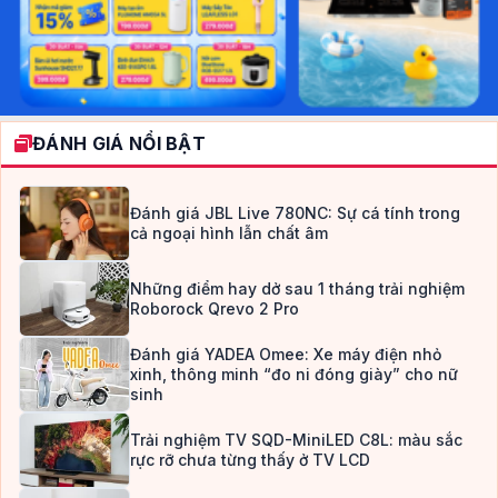
ĐÁNH GIÁ NỔI BẬT
Đánh giá JBL Live 780NC: Sự cá tính trong
cả ngoại hình lẫn chất âm
Những điểm hay dở sau 1 tháng trải nghiệm
Roborock Qrevo 2 Pro
Đánh giá YADEA Omee: Xe máy điện nhỏ
xinh, thông minh “đo ni đóng giày” cho nữ
sinh
Trải nghiệm TV SQD-MiniLED C8L: màu sắc
rực rỡ chưa từng thấy ở TV LCD