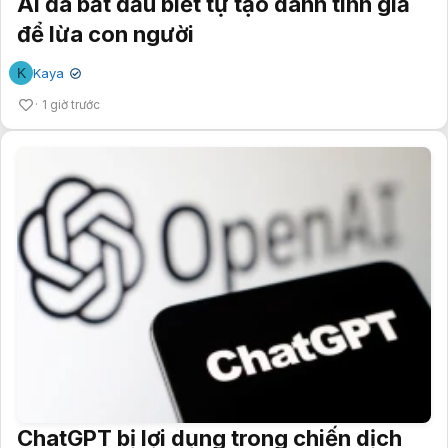
AI đã bắt đầu biết tự tạo danh tính giả
để lừa con người
K
Kaya
✔
1 giờ trước
ChatGPT bị lợi dụng trong chiến dịch