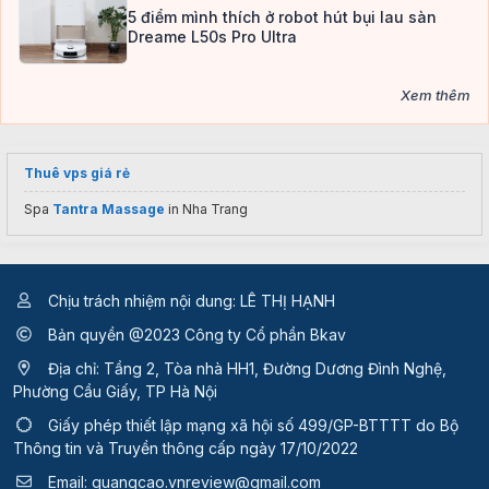
5 điểm mình thích ở robot hút bụi lau sàn
Dreame L50s Pro Ultra
Xem thêm
Thuê vps giá rẻ
Spa
Tantra Massage
in Nha Trang
Chịu trách nhiệm nội dung: LÊ THỊ HẠNH
Bản quyền @2023 Công ty Cổ phần Bkav
Địa chỉ: Tầng 2, Tòa nhà HH1, Đường Dương Đình Nghệ,
Phường Cầu Giấy, TP Hà Nội
Giấy phép thiết lập mạng xã hội số 499/GP-BTTTT
do Bộ
Thông tin và Truyền thông cấp ngày 17/10/2022
Email:
quangcao.vnreview@gmail.com