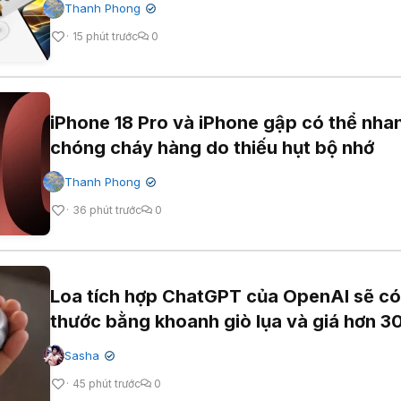
Thanh Phong
✔
15 phút trước
0
iPhone 18 Pro và iPhone gập có thể nha
chóng cháy hàng do thiếu hụt bộ nhớ
Thanh Phong
✔
36 phút trước
0
Loa tích hợp ChatGPT của OpenAI sẽ có
thước bằng khoanh giò lụa và giá hơn 
Sasha
✔
45 phút trước
0