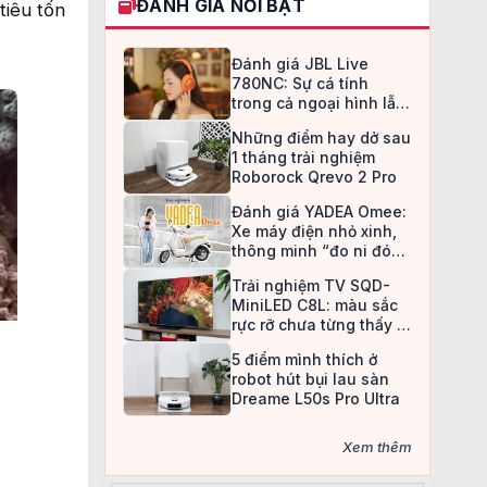
ĐÁNH GIÁ NỔI BẬT
tiêu tốn
Đánh giá JBL Live
780NC: Sự cá tính
trong cả ngoại hình lẫn
chất âm
Những điểm hay dở sau
1 tháng trải nghiệm
Roborock Qrevo 2 Pro
Đánh giá YADEA Omee:
Xe máy điện nhỏ xinh,
thông minh “đo ni đóng
giày” cho nữ sinh
Trải nghiệm TV SQD-
MiniLED C8L: màu sắc
rực rỡ chưa từng thấy ở
TV LCD
5 điểm mình thích ở
robot hút bụi lau sàn
Dreame L50s Pro Ultra
Xem thêm