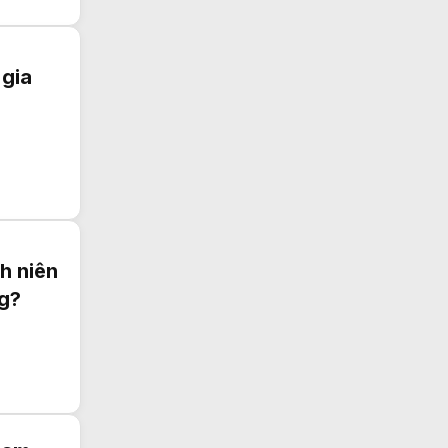
 gia
nh niên
ng?