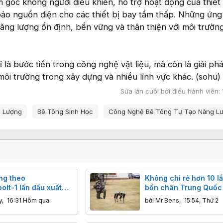
 gốc không người điều khiển, hỗ trợ hoạt động của thiết 
bảo nguồn điện cho các thiết bị bay tầm thấp. Những ứn
ăng lượng ổn định, bền vững và thân thiện với môi trường
 là bước tiến trong công nghệ vật liệu, mà còn là giải ph
môi trường trong xây dựng và nhiều lĩnh vực khác. (sohu)
Sửa lần cuối bởi điều hành viên:
g Lượng
Bê Tông Sinh Học
Công Nghệ Bê Tông Tự Tạo Năng L
ng theo
Không chỉ rẻ hơn 10 lầ
lt-1 lần đầu xuất
bốn chân Trung Quốc
ung Quốc đang gửi
khiến chuỗi cung ứng
y
,
16:31 Hôm qua
bởi
Mr Bens
,
15:54, Thứ 2
p gì tới các nhóm
Tây rơi vào thế khó nh
bay?
nào?