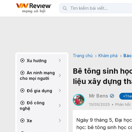
Trang chủ
Khám phá
Bác
Xu hướng
Bê tông sinh học
An ninh mạng
cho mọi người
liệu xây dựng t
Đồ gia dụng
Mr Bens
+The
✔
Đồ công
13/05/2025
Phản hồi
nghệ
Ngày 9 tháng 5, Đại họ
Xe
học: bê tông sinh học có