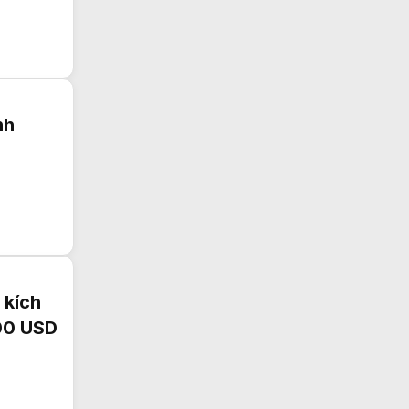
nh
 kích
300 USD