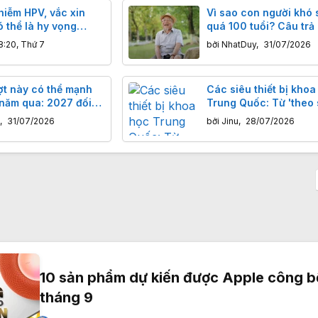
hiễm HPV, vắc xin
Vì sao con người khó
có thể là hy vọng
quá 100 tuổi? Câu trả 
ng lai?
thể bắt nguồn từ 200 t
8:20, Thứ 7
bởi
NhatDuy
,
31/07/2026
năm trước
ợt này có thể mạnh
Các siêu thiết bị khoa
 năm qua: 2027 đối
Trung Quốc: Từ 'theo 
 cơ thành năm nóng
đến 'dẫn đầu' công ng
,
31/07/2026
bởi
Jinu
,
28/07/2026
giới
10 sản phẩm dự kiến được Apple công b
tháng 9