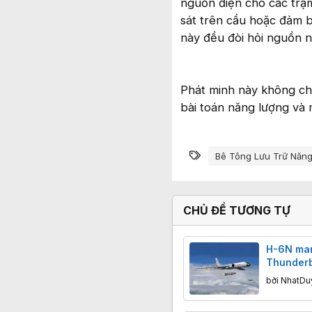
nguồn điện cho các trạm
sát trên cầu hoặc đảm 
này đều đòi hỏi nguồn n
Phát minh này không chỉ
bài toán năng lượng và 
Từ khóa
Bê Tông Lưu Trữ Năn
CHỦ ĐỀ TƯƠNG TỰ
H-6N ma
Thunderbo
hiện: Tr
bởi
NhatDu
thông điệ
tàu sân 