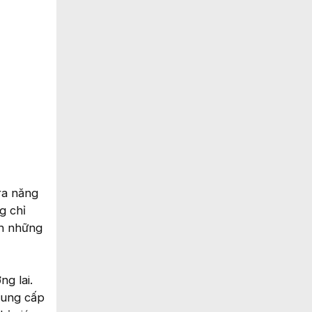
ra năng
g chỉ
nh những
g lai.
cung cấp