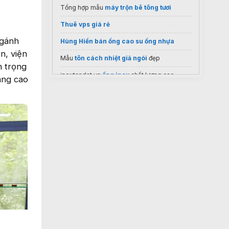
Tổng hợp mẫu
máy trộn bê tông tươi
Thuê vps giá rẻ
“gánh
Hùng Hiền bán ống cao su ống nhựa
n, viện
Mẫu
tôn cách nhiệt giả ngói
đẹp
n trọng
inoxtandat.vn
ống inox
chất lượng cao
âng cao
Mẫu
Gạch Bông Gió Đỏ
Đẹp Cho Mặt Tiền
Công ty đá xanh Thanh Hóa
Dongastone.com
bình tích áp
varem italy
Báo giá
Trần nhựa giả gỗ
tại HCM và Bình
Dương
đánh bóng sàn bê tông công nghiệp
Trạm asphalt tái chế nóng ngược dòng
Điều hòa cũ
Tổng kho
bulong inox
giá tốt