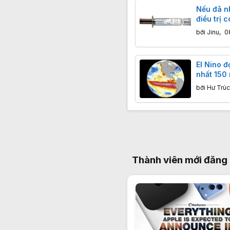
Nếu đã n
điều trị 
trong tươ
bởi
Jinu
,
0
El Nino đ
nhất 150
mặt nguy
bởi
Hư Trúc
kỷ lục
Thành viên mới đăng