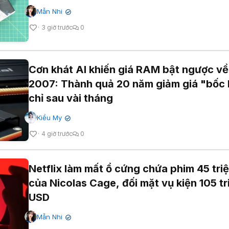
Mẫn Nhi
✔
3 giờ trước
0
Cơn khát AI khiến giá RAM bật ngược về
2007: Thành quả 20 năm giảm giá "bốc 
chỉ sau vài tháng
Kiều My
✔
4 giờ trước
0
Netflix làm mất ổ cứng chứa phim 45 tri
của Nicolas Cage, đối mặt vụ kiện 105 tr
USD
Mẫn Nhi
✔