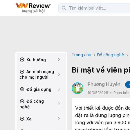
Trang chủ
Đồ công nghệ
Xu hướng
Bí mật về viên p
An ninh mạng
cho mọi người
Phương Huyền
Đồ gia dụng
19/05/2025
Phản hồi
Đồ công
nghệ
Với thiết kế được đồn 
đặt ra là dung lượng pi
Xe
lòng với viên pin 3.900
smartphone tầm trung có