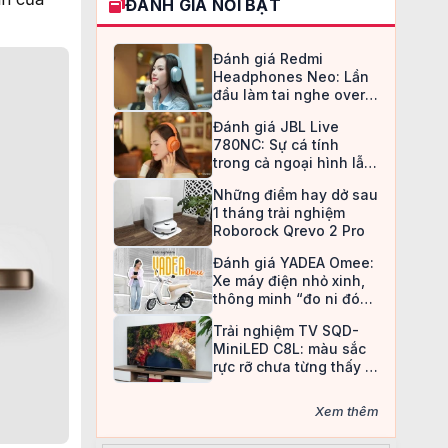
ĐÁNH GIÁ NỔI BẬT
Đánh giá Redmi
Headphones Neo: Lần
đầu làm tai nghe over-
ear, Redmi chọn cách đi
Đánh giá JBL Live
an toàn
780NC: Sự cá tính
trong cả ngoại hình lẫn
chất âm
Những điểm hay dở sau
1 tháng trải nghiệm
Roborock Qrevo 2 Pro
Đánh giá YADEA Omee:
Xe máy điện nhỏ xinh,
thông minh “đo ni đóng
giày” cho nữ sinh
Trải nghiệm TV SQD-
MiniLED C8L: màu sắc
rực rỡ chưa từng thấy ở
TV LCD
Xem thêm