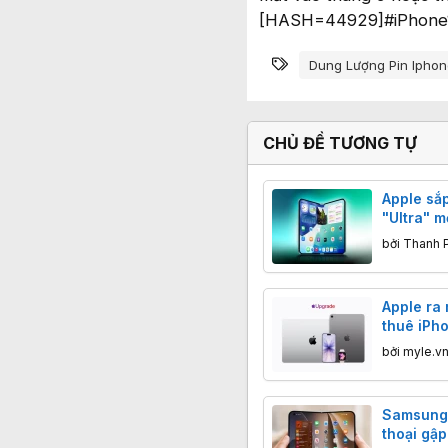
[HASH=44929]#iPhone1
Từ khóa
Dung Lượng Pin Iphon
CHỦ ĐỀ TƯƠNG TỰ
Apple sắ
"Ultra" m
bởi
Thanh 
Apple ra
thuê iPho
Macbook
bởi
myle.v
Samsung 
thoại gập