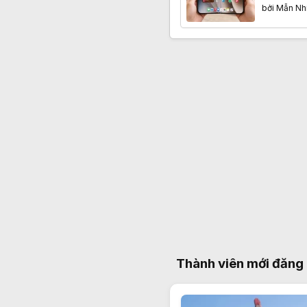
mặt nguy
bởi
Mẫn Nh
Ultra
Thành viên mới đăng