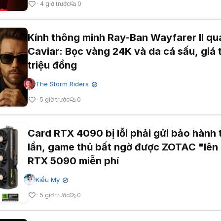
4 giờ trước
0
Kính thông minh Ray-Ban Wayfarer II qu
Caviar: Bọc vàng 24K và da cá sấu, giá 
triệu đồng
The Storm Riders
✔
5 giờ trước
0
Card RTX 4090 bị lỗi phải gửi bảo hành t
lần, game thủ bất ngờ được ZOTAC "lên 
RTX 5090 miễn phí
Kiều My
✔
5 giờ trước
0