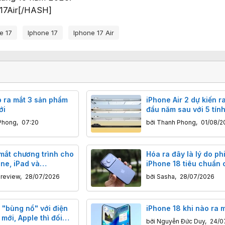
7Air[/HASH]
e 17
Iphone 17
Iphone 17 Air
p ra mắt 3 sản phẩm
iPhone Air 2 dự kiến r
ới
đầu năm sau với 5 tín
mới
Phong
,
07:20
bởi
Thanh Phong
,
01/08/2
 mắt chương trình cho
Hóa ra đây là lý do ph
ne, iPad và
iPhone 18 tiêu chuẩn 
 mới
vắng mặt tại sự kiện r
nreview
,
28/07/2026
bởi
Sasha
,
28/07/2026
tháng 9
"bùng nổ" với điện
iPhone 18 khi nào ra 
 mới, Apple thì đối
bởi
Nguyễn Đức Duy
,
24/0