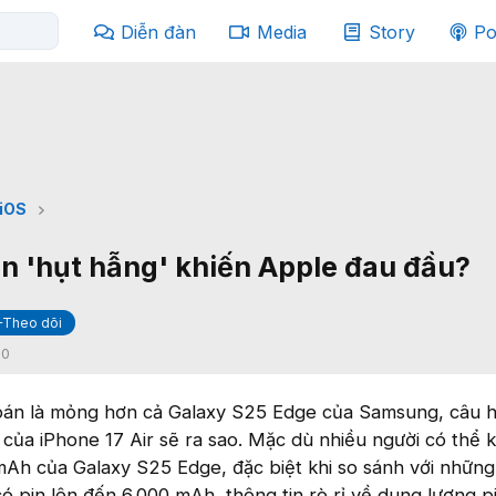
Diễn đàn
Media
Story
Po
iOS
in 'hụt hẫng' khiến Apple đau đầu?
+Theo dõi
:
0
đoán là mỏng hơn cả Galaxy S25 Edge của Samsung, câu h
n của iPhone 17 Air sẽ ra sao. Mặc dù nhiều người có thể 
 mAh của Galaxy S25 Edge, đặc biệt khi so sánh với nhữn
 pin lên đến 6.000 mAh, thông tin rò rỉ về dung lượng p