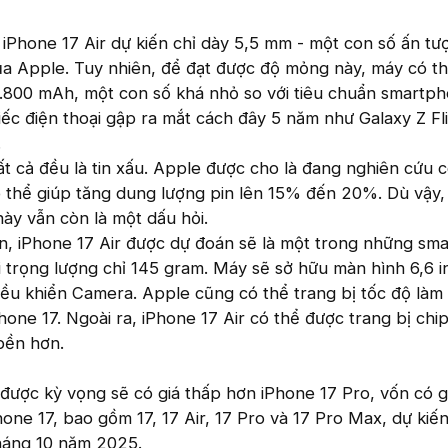
iPhone 17 Air dự kiến chỉ dày 5,5 mm - một con số ấn tư
của Apple. Tuy nhiên, để đạt được độ mỏng này, máy có th
 2.800 mAh, một con số khá nhỏ so với tiêu chuẩn smartp
ếc điện thoại gập ra mắt cách đây 5 năm như Galaxy Z Fl
.
ất cả đều là tin xấu. Apple được cho là đang nghiên cứu 
 thể giúp tăng dung lượng pin lên 15% đến 20%. Dù vậy,
ày vẫn còn là một dấu hỏi.
n, iPhone 17 Air được dự đoán sẽ là một trong những sm
 trọng lượng chỉ 145 gram. Máy sẽ sở hữu màn hình 6,6 i
iều khiển Camera. Apple cũng có thể trang bị tốc độ làm
one 17. Ngoài ra, iPhone 17 Air có thể được trang bị chip
 bền hơn.
r được kỳ vọng sẽ có giá thấp hơn iPhone 17 Pro, vốn có g
ne 17, bao gồm 17, 17 Air, 17 Pro và 17 Pro Max, dự kiến
háng 10 năm 2025.