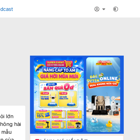
dcast
ỏi lớn
không hài
g mẫu
in của