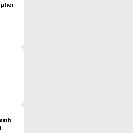
opher
sinh
4