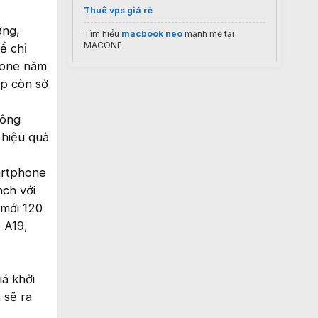
Thuê vps giá rẻ
ợng,
Tìm hiểu
macbook neo
mạnh mẽ tại
MACONE
ể chỉ
hone năm
ip còn sở
công
 hiệu quả
artphone
nch với
 mới 120
 A19,
iá khởi
 sẽ ra