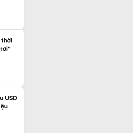
 thời
hơi"
ệu USD
iệu