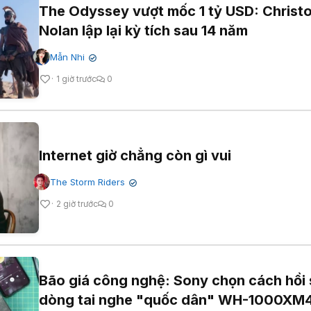
The Odyssey vượt mốc 1 tỷ USD: Christ
Nolan lập lại kỳ tích sau 14 năm
Mẫn Nhi
✔
1 giờ trước
0
Internet giờ chẳng còn gì vui
The Storm Riders
✔
2 giờ trước
0
Bão giá công nghệ: Sony chọn cách hồi 
dòng tai nghe "quốc dân" WH-1000XM