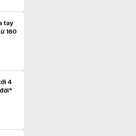
a tay
từ 160
ới 4
đời"