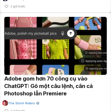
2 giờ trước
Adobe gom hơn 70 công cụ vào
ChatGPT: Gõ một câu lệnh, cân cả
Photoshop lẫn Premiere
The Storm Riders
✔
2 giờ trước