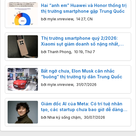
Hai “anh em” Huawei và Honor thống trị
thị trường smartphone gập Trung Quốc
bởi
myle.vnreview
,
14:27, CN
Thị trường smartphone quý 2/2026:
Xiaomi sụt giảm doanh số nặng nhất,
Apple ‘ăn” nửa doanh thu toàn cầu
bởi
Thanh Phong
,
10:19, Thứ 7
Bất ngờ chưa, Elon Musk cân nhắc
“buông” thị trường tỷ dân Trung Quốc
bởi
myle.vnreview
,
31/07/2026
Giám đốc AI của Meta: Có trí tuệ nhân
tạo, các startup chưa bao giờ dễ dàng
thách thức những ông lớn đến thế
bởi
Nhai kỹ sống chậm
,
30/07/2026