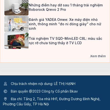
Những điểm hay dở sau 1 tháng trải nghiệm
Roborock Qrevo 2 Pro
Đánh giá YADEA Omee: Xe máy điện nhỏ
xinh, thông minh “đo ni đóng giày” cho nữ
sinh
Trải nghiệm TV SQD-MiniLED C8L: màu sắc
rực rỡ chưa từng thấy ở TV LCD
Xem thêm
Chịu trách nhiệm nội dung: LÊ THỊ HẠNH
Bản quyền @2023 Công ty Cổ phần Bkav
Địa chỉ: Tầng 2, Tòa nhà HH1, Đường Dương Đình Nghệ,
Phường Cầu Giấy, TP Hà Nội