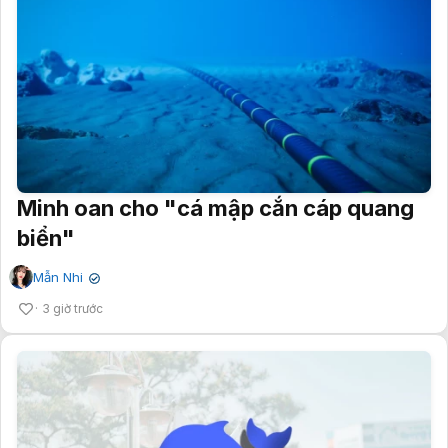
Minh oan cho "cá mập cắn cáp quang
biển"
Mẫn Nhi
✔
3 giờ trước