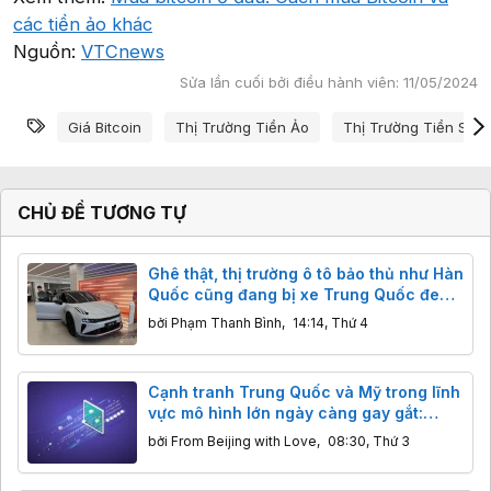
các tiền ảo khác
Nguồn:
VTCnews
Sửa lần cuối bởi điều hành viên:
11/05/2024
Từ khóa
Giá Bitcoin
Thị Trường Tiền Ảo
Thị Trường Tiền Số
CHỦ ĐỀ TƯƠNG TỰ
Ghê thật, thị trường ô tô bảo thủ như Hàn
Quốc cũng đang bị xe Trung Quốc đe
dọa
bởi
Phạm Thanh Bình
,
14:14, Thứ 4
Cạnh tranh Trung Quốc và Mỹ trong lĩnh
vực mô hình lớn ngày càng gay gắt:
Hàng Mỹ giảm giá mạnh để cạnh tranh
bởi
From Beijing with Love
,
08:30, Thứ 3
với Kimi và DeepSeek