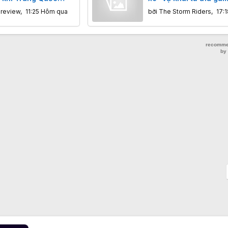
đợt IPO của Unitree
cộng đồng dọa tẩy ch
nreview
,
11:25 Hôm qua
bởi
The Storm Riders
,
17:1