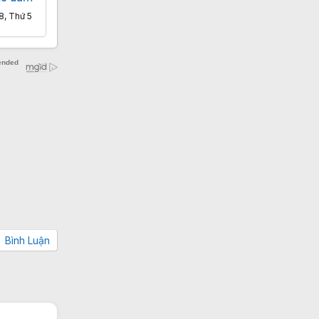
ay
8, Thứ 5
Bình Luận