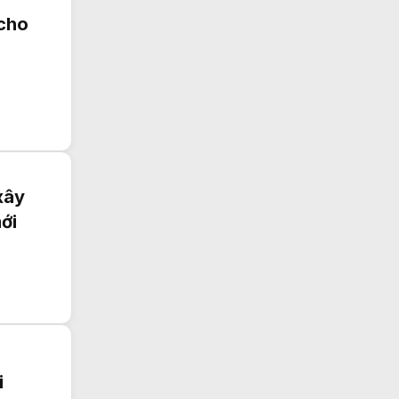
 cho
xây
ới
i