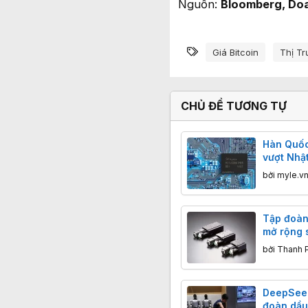
Nguồn:
Bloomberg, Doa
Từ khóa
Giá Bitcoin
Thị Tr
CHỦ ĐỀ TƯƠNG TỰ
Hàn Quốc
vượt Nhậ
xuất khẩ
bởi
myle.v
AI
Tập đoàn
mở rộng s
đón đầu l
bởi
Thanh 
toàn cầu
DeepSeek
đoàn dầu