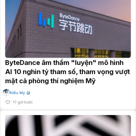
ByteDance âm thầm "luyện" mô hình
AI 10 nghìn tỷ tham số, tham vọng vượt
mặt cả phòng thí nghiệm Mỹ
Kiều My
✔
17 giờ trước