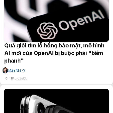
Quá giỏi tìm lỗ hổng bảo mật, mô hình
AI mới của OpenAI bị buộc phải "bấm
phanh"
Mẫn Nhi
✔
18 giờ trước