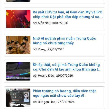
Ra mắt DUV tự làm, AI tiệm cận Mỹ và IPO
chip nhớ: Đột phá dồn dập nhưng vì sao
cổ phiếu công nghệ Trung Quốc vẫn đỏ
bởi
Mẫn Nhi
,
31/07/2026
sàn?
Nhờ AI ngành phim ngắn Trung Quốc
bùng nổ chưa từng thấy
bởi
Zoey
,
29/07/2026
Khiếp thật, có gì mà Trung Quốc không
có: Chợ đen AI tạo ảnh khỏa thân giả từ
ảnh thông thường
bởi
Hoàng Đức
,
29/07/2026
Phim trường bỏ hoang, diễn viên thật
ngơ ngác mất show vào tay AI
bởi
Bỉ Ngạn Hoa
,
26/07/2026