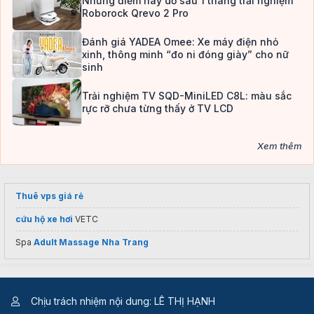
Những điểm hay dở sau 1 tháng trải nghiệm
Roborock Qrevo 2 Pro
Đánh giá YADEA Omee: Xe máy điện nhỏ
xinh, thông minh “đo ni đóng giày” cho nữ
sinh
Trải nghiệm TV SQD-MiniLED C8L: màu sắc
rực rỡ chưa từng thấy ở TV LCD
Xem thêm
Thuê vps giá rẻ
cứu hộ xe hơi
VETC
Spa
Adult Massage Nha Trang
Chịu trách nhiệm nội dung: LÊ THỊ HẠNH