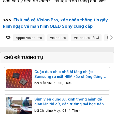
cần chú ý đến an toàn”
- tài liệu trên trang chủ viết.
>>>
iFixit mổ xẻ Vision Pro, xác nhận thông tin gây
kinh ngạc về màn hình OLED Sony cung cấp
Từ khóa
Apple Vision Pro
Vision Pro
Vision Pro Là Gì
Đeo 
CHỦ ĐỀ TƯƠNG TỰ
Cuộc đua chip nhớ AI tăng nhiệt:
Samsung ra mắt HBM xếp chồng đứng
và NAND 400 lớp
bởi
Mẫn Nhi
,
16:38, Thứ 5
Sinh viên dùng AI, kính thông minh để
gian lận thi cử, các trường đại học nên
làm gì?
bởi
Christine May
,
08:14, Thứ 4