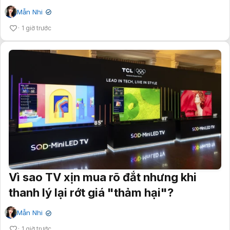
Mẫn Nhi
✔
1 giờ trước
Vì sao TV xịn mua rõ đắt nhưng khi
thanh lý lại rớt giá "thảm hại"?
Mẫn Nhi
✔
1 giờ trước