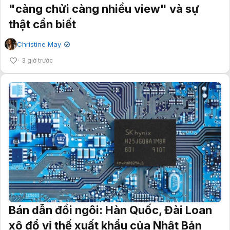
"càng chửi càng nhiều view" và sự
thật cần biết
Christine May
✔
3 giờ trước
Bán dẫn đổi ngôi: Hàn Quốc, Đài Loan
xô đổ vị thế xuất khẩu của Nhật Bản