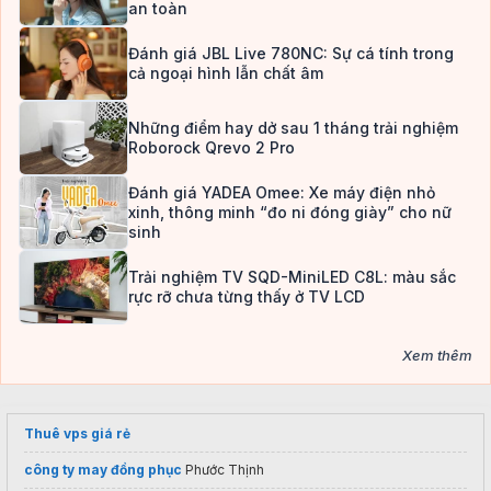
an toàn
Đánh giá JBL Live 780NC: Sự cá tính trong
cả ngoại hình lẫn chất âm
Những điểm hay dở sau 1 tháng trải nghiệm
Roborock Qrevo 2 Pro
Đánh giá YADEA Omee: Xe máy điện nhỏ
xinh, thông minh “đo ni đóng giày” cho nữ
sinh
Trải nghiệm TV SQD-MiniLED C8L: màu sắc
rực rỡ chưa từng thấy ở TV LCD
Xem thêm
Thuê vps giá rẻ
công ty may đồng phục
Phước Thịnh