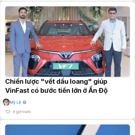
Chiến lược "vết dầu loang" giúp
VinFast có bước tiến lớn ở Ấn Độ
Mỹ Lệ
✔
9 giờ trước