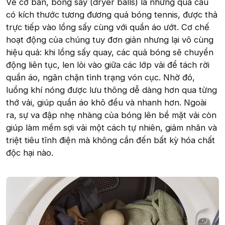
Về cơ bản, bóng sấy (dryer balls) là những quả cầu
có kích thước tương đương quả bóng tennis, được thả
trực tiếp vào lồng sấy cùng với quần áo ướt. Cơ chế
hoạt động của chúng tuy đơn giản nhưng lại vô cùng
hiệu quả: khi lồng sấy quay, các quả bóng sẽ chuyển
động liên tục, len lỏi vào giữa các lớp vải để tách rời
quần áo, ngăn chặn tình trạng vón cục. Nhờ đó,
luồng khí nóng được lưu thông dễ dàng hơn qua từng
thớ vải, giúp quần áo khô đều và nhanh hơn. Ngoài
ra, sự va đập nhẹ nhàng của bóng lên bề mặt vải còn
giúp làm mềm sợi vải một cách tự nhiên, giảm nhăn và
triệt tiêu tĩnh điện mà không cần đến bất kỳ hóa chất
độc hại nào.