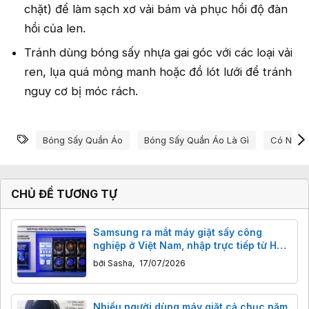
chặt) để làm sạch xơ vải bám và phục hồi độ đàn
hồi của len.
Tránh dùng bóng sấy nhựa gai góc với các loại vải
ren, lụa quá mỏng manh hoặc đồ lót lưới để tránh
nguy cơ bị móc rách.
Từ khóa
Bóng Sấy Quần Áo
Bóng Sấy Quần Áo Là Gì
Có Nên 
CHỦ ĐỀ TƯƠNG TỰ
Samsung ra mắt máy giặt sấy công
nghiệp ở Việt Nam, nhập trực tiếp từ Hàn
Quốc
bởi
Sasha
,
17/07/2026
Nhiều người dùng máy giặt cả chục năm