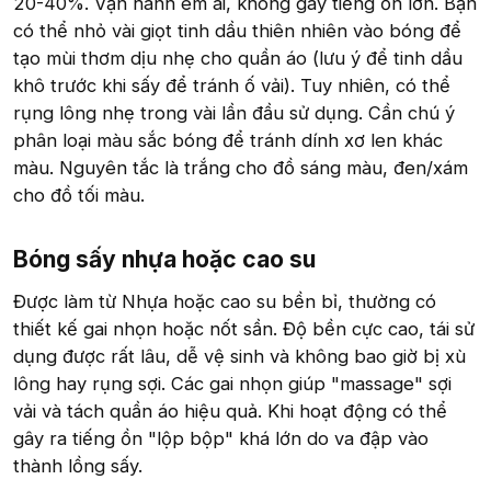
20-40%. Vận hành êm ái, không gây tiếng ồn lớn. Bạn
có thể nhỏ vài giọt tinh dầu thiên nhiên vào bóng để
tạo mùi thơm dịu nhẹ cho quần áo (lưu ý để tinh dầu
khô trước khi sấy để tránh ố vải). Tuy nhiên, có thể
rụng lông nhẹ trong vài lần đầu sử dụng. Cần chú ý
phân loại màu sắc bóng để tránh dính xơ len khác
màu. Nguyên tắc là trắng cho đồ sáng màu, đen/xám
cho đồ tối màu.
Bóng sấy nhựa hoặc cao su​
Được làm từ Nhựa hoặc cao su bền bỉ, thường có
thiết kế gai nhọn hoặc nốt sần. Độ bền cực cao, tái sử
dụng được rất lâu, dễ vệ sinh và không bao giờ bị xù
lông hay rụng sợi. Các gai nhọn giúp "massage" sợi
vải và tách quần áo hiệu quả. Khi hoạt động có thể
gây ra tiếng ồn "lộp bộp" khá lớn do va đập vào
thành lồng sấy.