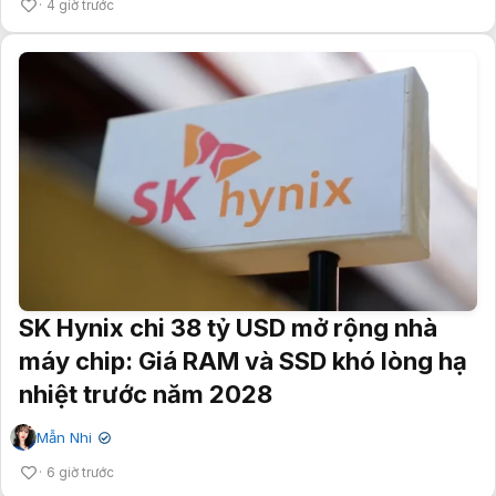
4 giờ trước
SK Hynix chi 38 tỷ USD mở rộng nhà
máy chip: Giá RAM và SSD khó lòng hạ
nhiệt trước năm 2028
Mẫn Nhi
✔
6 giờ trước