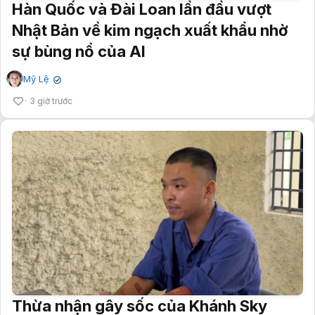
Hàn Quốc và Đài Loan lần đầu vượt
Nhật Bản về kim ngạch xuất khẩu nhờ
sự bùng nổ của AI
Mỹ Lệ
✔
3 giờ trước
Thừa nhận gây sốc của Khánh Sky