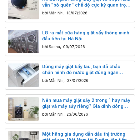
vẫn "bỏ quên" chế độ cực kỳ quan trọng
này
bởi
Mẫn Nhi
,
13/07/2026
LG ra mắt cửa hàng giặt sấy thông minh
đầu tiên tại Hà Nội
bởi
Sasha
,
09/07/2026
Dùng máy giặt bấy lâu, bạn đã chắc
chắn mình đổ nước giặt đúng ngăn
chưa?
bởi
Mẫn Nhi
,
07/07/2026
Nên mua máy giặt sấy 2 trong 1 hay máy
giặt và máy sấy riêng? Gia đình đông
người coi chừng hụt hẫng
bởi
Mẫn Nhi
,
23/06/2026
Một hãng gia dụng dẫn đầu thị trường
giặt sấy tại Việt Nam tới 9 năm liên tiếp