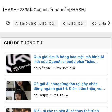
[HASH=2335]#Cuộcchiếnbándẫn[/HASH]
Từ khóa
Ai Sản Xuất Chip Bán Dẫn
Chip Bán Dẫn
Công Nghệ 
CHỦ ĐỀ TƯƠNG TỰ
Quá giỏi tìm lỗ hổng bảo mật, mô hình AI
mới của OpenAI bị buộc phải "bấm
phanh"
bởi
Mẫn Nhi
,
19:26 Hôm qua
Cô gái AI chưa từng tồn tại gây chấn
động ngành giải trí: Kiếm trăm triệu, vượt
mặt sao thật
bởi
Derpy
,
10:28, Thứ 4
Điều gì xảy ra nếu AI sẽ thay thế trình