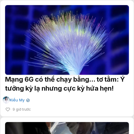
Mạng 6G có thể chạy bằng... tơ tằm: Ý
tưởng kỳ lạ nhưng cực kỳ hứa hẹn!
Kiều My
✔
9 giờ trước