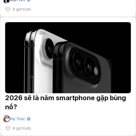
✔
8 giờ trước
2026 sẽ là năm smartphone gập bùng
nổ?
Hư Trúc
✔
8 giờ trước