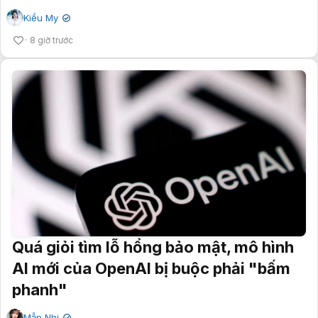
Kiều My
✔
8 giờ trước
Quá giỏi tìm lỗ hổng bảo mật, mô hình
AI mới của OpenAI bị buộc phải "bấm
phanh"
Mẫn Nhi