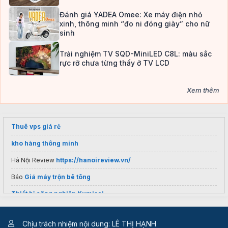
Đánh giá YADEA Omee: Xe máy điện nhỏ
xinh, thông minh “đo ni đóng giày” cho nữ
sinh
Trải nghiệm TV SQD-MiniLED C8L: màu sắc
rực rỡ chưa từng thấy ở TV LCD
Xem thêm
Thuê vps giá rẻ
kho hàng thông minh
Hà Nội Review
https://hanoireview.vn/
Báo
Giá máy trộn bê tông
Thiết bị công nghiệp Kumisai
Siêu Thị Cầm Tay
Chịu trách nhiệm nội dung: LÊ THỊ HẠNH
Biến tần