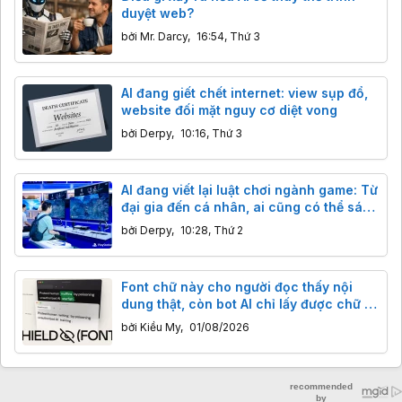
duyệt web?
bởi
Mr. Darcy
,
16:54, Thứ 3
AI đang giết chết internet: view sụp đổ,
website đối mặt nguy cơ diệt vong
bởi
Derpy
,
10:16, Thứ 3
AI đang viết lại luật chơi ngành game: Từ
đại gia đến cá nhân, ai cũng có thể sáng
tạo
bởi
Derpy
,
10:28, Thứ 2
Font chữ này cho người đọc thấy nội
dung thật, còn bot AI chỉ lấy được chữ vớ
vẩn vô nghĩa
bởi
Kiều My
,
01/08/2026