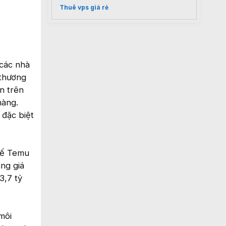
Thuê vps giá rẻ
 các nhà
 thương
n trên
hàng.
 đặc biệt
tế Temu
àng giá
3,7 tỷ
môi