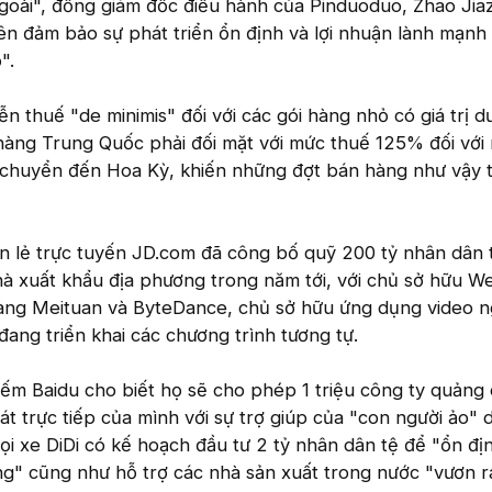
ngoài", đồng giám đốc điều hành của Pinduoduo, Zhao Ji
tiên đảm bảo sự phát triển ổn định và lợi nhuận lành mạnh
".
n thuế "de minimis" đối với các gói hàng nhỏ có giá trị d
àng Trung Quốc phải đối mặt với mức thuế 125% đối với 
chuyển đến Hoa Kỳ, khiến những đợt bán hàng như vậy 
án lẻ trực tuyến JD.com đã công bố quỹ 200 tỷ nhân dân 
à xuất khẩu địa phương trong năm tới, với chủ sở hữu W
hàng Meituan và ByteDance, chủ sở hữu ứng dụng video 
đang triển khai các chương trình tương tự.
ếm Baidu cho biết họ sẽ cho phép 1 triệu công ty quảng
t trực tiếp của mình với sự trợ giúp của "con người ảo" 
ọi xe DiDi có kế hoạch đầu tư 2 tỷ nhân dân tệ để "ổn đị
ng" cũng như hỗ trợ các nhà sản xuất trong nước "vươn r