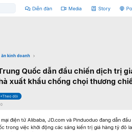
Diễn đàn
Media
Story
Po
 ăn kinh doanh
Trung Quốc dẫn đầu chiến dịch trị g
nhà xuất khẩu chống chọi thương chi
+Theo dõi
:
0
 mại điện tử Alibaba, JD.com và Pinduoduo đang dẫn đầu
c trong việc khởi động các sáng kiến trị giá hàng tỷ đô l