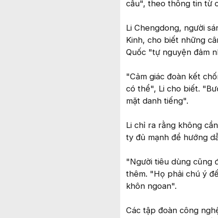
cầu", theo thông tin từ 
Li Chengdong, người sán
Kinh, cho biết những câ
Quốc "tự nguyện đảm nh
"Cảm giác đoàn kết chố
có thể", Li cho biết. "B
mặt danh tiếng".
Li chỉ ra rằng không cầ
ty đủ mạnh để hướng dẫ
"Người tiêu dùng cũng 
thêm. "Họ phải chú ý đ
khôn ngoan".
Các tập đoàn công nghệ