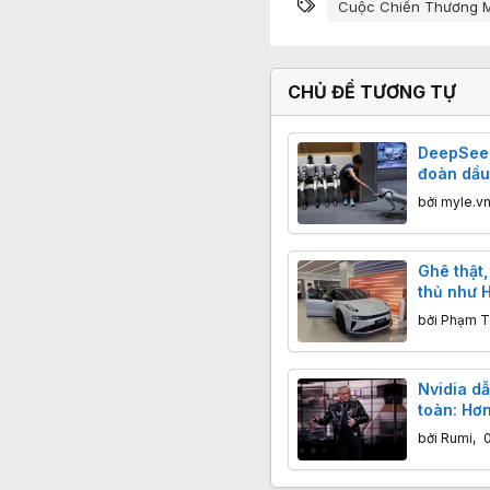
Từ khóa
Cuộc Chiến Thương M
CHỦ ĐỀ TƯƠNG TỰ
DeepSeek
đoàn dầu
tham gia 
bởi
myle.v
Ghê thật,
thủ như 
bị xe Tr
bởi
Phạm T
Nvidia dẫ
toàn: Hơn
chạy đua
bởi
Rumi
,