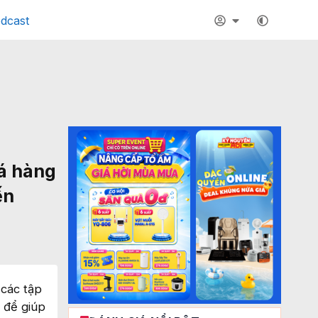
dcast
iá hàng
ến
 các tập
a để giúp