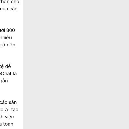
azhen cho
 của các
ưới 800
nhiều
trở nên
tệ để
eChat là
ngắn
 cáo sản
do AI tạo
nh việc
a toàn