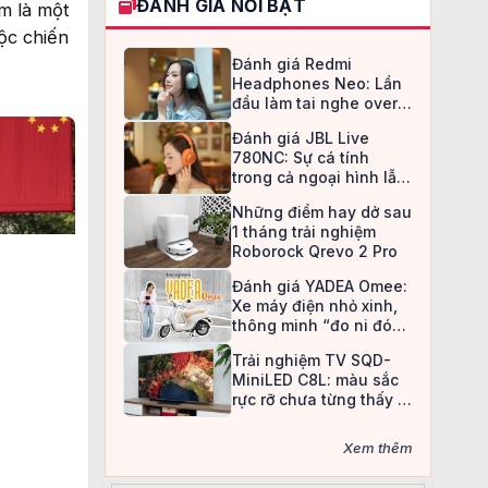
ĐÁNH GIÁ NỔI BẬT
m là một
ộc chiến
Đánh giá Redmi
Headphones Neo: Lần
đầu làm tai nghe over-
ear, Redmi chọn cách đi
Đánh giá JBL Live
an toàn
780NC: Sự cá tính
trong cả ngoại hình lẫn
chất âm
Những điểm hay dở sau
1 tháng trải nghiệm
Roborock Qrevo 2 Pro
Đánh giá YADEA Omee:
Xe máy điện nhỏ xinh,
thông minh “đo ni đóng
giày” cho nữ sinh
Trải nghiệm TV SQD-
MiniLED C8L: màu sắc
rực rỡ chưa từng thấy ở
TV LCD
Xem thêm