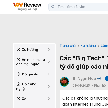
Trang chủ
Xu hướng
Làm
Xu hướng
Các "Big Tech" 
An ninh mạng
cho mọi người
tỷ đô giúp các 
Đồ gia dụng
Bỉ Ngạn Hoa
✔
Đồ công
21/04/2025
Phản hồi
nghệ
Các gã khổng lồ thương
Xe
đoàn internet Trung Quố