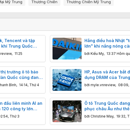
ại Mỹ Trung
Thương Chiến
Thương Chiến Mỹ Trung
, Tencent và tập
Hãng điều hoà Nhật "
 khí Trung Quốc
lớn" khi nắng nóng cà
đợt IPO của Unitree
châu Âu
nreview
,
11:25
bởi
Kiều My
,
13:37 Hôm qu
 thị trường ô tô bảo
HP, Asus và Acer bắt 
Hàn Quốc cũng đang
dụng DRAM của Trun
ung Quốc đe dọa
hanh Bình
,
14:14, Thứ 4
bởi
myle.vnreview
,
08:09,
n đầu liên minh AI an
Ô tô Trung Quốc đang
 120 công ty lớn
phục châu Âu như thế
 bảo vệ AI nguồn mở
02:54, Thứ 3
bởi
Christine May
,
19:32, T