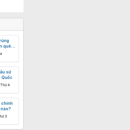
trúng
n quét
a
đầu sử
g Quốc
 Thứ 4
 chinh
 nào?
hứ 3