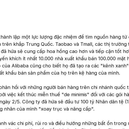
thành lập một lực lượng đặc nhiệm để tìm nguồn hàng từ
nh trên khắp Trung Quốc. Taobao và Tmall, các thị trường
, đã hứa sẽ cung cấp hoa hồng cao hơn và tiếp cận tốt hơ
ến khích ít nhất 10.000 nhà xuất khẩu bán 100.000 mặt 
o của Alibaba cũng cho biết họ đã tạo ra các "kênh xanh"
ất khẩu bán sản phẩm của họ trên kệ hàng của mình.
phản hồi với những người bán hàng trên chi nhánh quốc 
i việc kết thúc miễn thuế "de minimis" đối với các gói h
ngày 2/5. Công ty đã hứa sẽ đầu tư 100 tỷ Nhân dân tệ (1
g nhân của mình "xoay trục và nâng cấp".
nh vác chi phí, rủi ro và điều hướng những bất ổn trong 