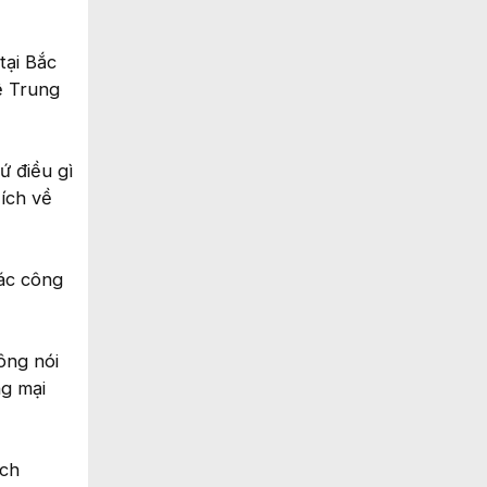
tại Bắc
ệ Trung
ứ điều gì
 ích về
các công
ông nói
ng mại
ách