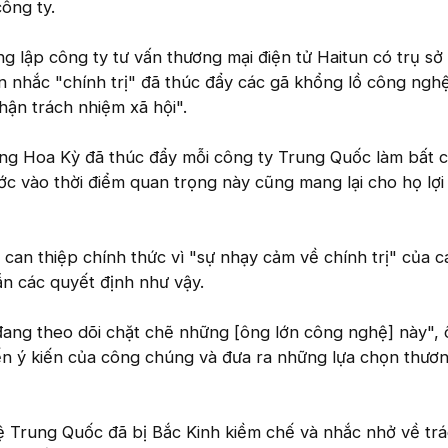
công ty.
g lập công ty tư vấn thương mại điện tử Haitun có trụ sở 
n nhắc "chính trị" đã thúc đẩy các gã khổng lồ công ngh
ận trách nhiệm xã hội".
ng Hoa Kỳ đã thúc đẩy mỗi công ty Trung Quốc làm bất c
ước vào thời điểm quan trọng này cũng mang lại cho họ lợi
n can thiệp chính thức vì "sự nhạy cảm về chính trị" của 
n các quyết định như vậy.
đang theo dõi chặt chẽ những [ông lớn công nghệ] này", 
ến ý kiến của công chúng và đưa ra những lựa chọn thươ
 Trung Quốc đã bị Bắc Kinh kiềm chế và nhắc nhở về tr