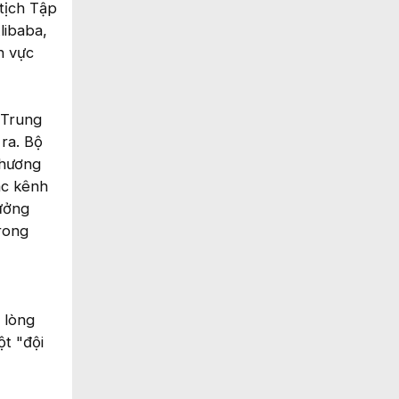
tịch Tập
libaba,
h vực
 Trung
ra. Bộ
thương
ác kênh
ưởng
rong
 lòng
t "đội