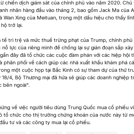
từ chiến dịch giám sát của chính phủ vào năm 2020. Chủ 
anh nhân hàng đầu vào tháng 2, bao gồm Jack Ma của A
 Wan Xing của Meituan, trong một dấu hiệu cho thấy lĩn
ộ trở lại.
 tế trì trệ và mức thuế trừng phạt của Trump, chính phủ
nỗ lực của riêng mình để chống lại sự gián đoạn sắp xảy 
gần đây đã tổ chức các cuộc đàm phán với các hiệp hội 
nhà phân phối về cách giúp các nhà xuất khẩu khám phá c
rong một cuộc họp tại Bắc Kinh có sự tham dự của thứ tr
 18/4, Bộ Thương mại đã hứa sẽ giúp các doanh nghiệp t
c bên ngoài".
hứng về việc người tiêu dùng Trung Quốc mua cổ phiếu vì
ó tổ chức cho thị trường chứng khoán của nước này từ mộ
ầu tư và các công ty mua lại cổ phiếu.