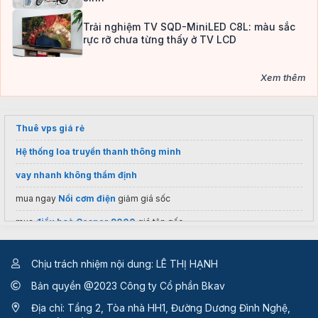
Trải nghiệm TV SQD-MiniLED C8L: màu sắc
rực rỡ chưa từng thấy ở TV LCD
Xem thêm
Thuê vps giá rẻ
Hệ thống loa truyền thanh thông minh
vay nhanh không thẩm định
mua ngay
Nồi cơm điện
giảm giá sốc
mua
điều hoà Casper 9000
giá tận gốc
học thanh toán quốc tế
tại TPHCM
Chịu trách nhiệm nội dung: LÊ THỊ HẠNH
khóa học thanh toán quốc tế
ở đâu tốt
Bản quyền @2023 Công ty Cổ phần Bkav
Địa chỉ: Tầng 2, Tòa nhà HH1, Đường Dương Đình Nghệ,