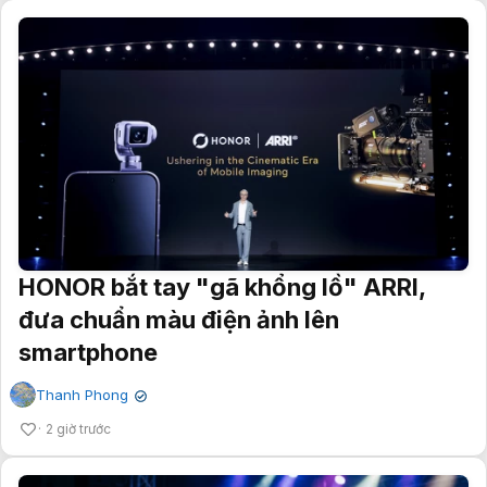
HONOR bắt tay "gã khổng lồ" ARRI,
đưa chuẩn màu điện ảnh lên
smartphone
Thanh Phong
✔
2 giờ trước