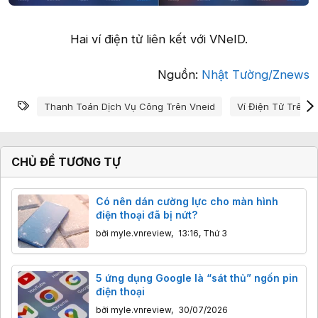
Hai ví điện tử liên kết với VNeID.​
Nguồn:
Nhật Tường/Znews
Từ khóa
Thanh Toán Dịch Vụ Công Trên Vneid
Ví Điện Tử Trên V
CHỦ ĐỀ TƯƠNG TỰ
Có nên dán cường lực cho màn hình
điện thoại đã bị nứt?
bởi
myle.vnreview
,
13:16, Thứ 3
5 ứng dụng Google là “sát thủ” ngốn pin
điện thoại
bởi
myle.vnreview
,
30/07/2026