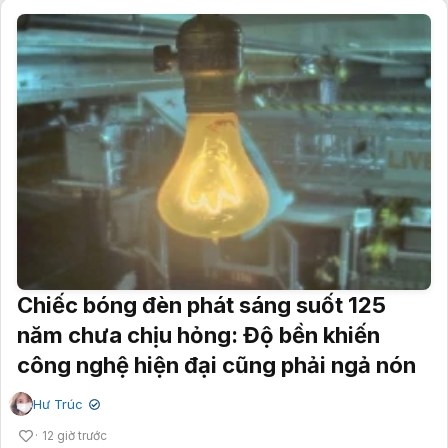
Chiếc bóng đèn phát sáng suốt 125
năm chưa chịu hỏng: Độ bền khiến
công nghệ hiện đại cũng phải ngả nón
Hư Trúc
✔
12 giờ trước