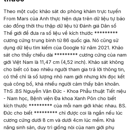
Theo một cuộc khảo sát do phòng khám trực tuyến
From Mars của Anh thực hiện dựa trên dữ liệu tự báo
cáo đồng thời thu thập dữ liệu từ Đánh giá Dân số
Thế giới để đưa ra số liệu về kích thước *********
cương cứng trung bình từ 86 quốc gia. Nó cũng sử
dụng dữ liệu tìm kiếm của Google từ năm 2021. Khảo
sát cho thấy chiều dài ********* cương cứng của nam
giới Việt Nam là 11,47 cm (4,52 inch). Khảo sát không
cho biết có bao nhiêu người tham gia trả lời thông tin,
có thể chỉ là số lượng nhỏ nam giới nhưng khi đọc kết
quả công bố, khá nhiều người cảm thấy băn khoăn.
ThS .BS Nguyễn Văn Đức - Khoa Phẫu thuật Tiết niệu
- Nam học, Bệnh viện Đa khoa Xanh Pôn cho biết
kích thước ********* của mỗi nam giới khác nhau. BS.
Đức cho biết ********* chỉ được coi là ngắn nếu lúc
cương cứng dưới 8 cm và dưới 4cm lúc mềm. Khả
năng sinh sản, duy trì giống nòi của nam giới phụ