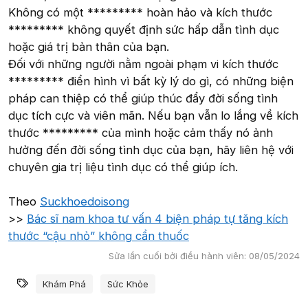
Không có một ********* hoàn hảo và kích thước
********* không quyết định sức hấp dẫn tình dục
hoặc giá trị bản thân của bạn.
Đối với những người nằm ngoài phạm vi kích thước
********* điển hình vì bất kỳ lý do gì, có những biện
pháp can thiệp có thể giúp thúc đẩy đời sống tình
dục tích cực và viên mãn. Nếu bạn vẫn lo lắng về kích
thước ********* của mình hoặc cảm thấy nó ảnh
hưởng đến đời sống tình dục của bạn, hãy liên hệ với
chuyên gia trị liệu tình dục có thể giúp ích.
Theo
Suckhoedoisong
>>
Bác sĩ nam khoa tư vấn 4 biện pháp tự tăng kích
thước “cậu nhỏ” không cần thuốc
Sửa lần cuối bởi điều hành viên:
08/05/2024
Từ khóa
Khám Phá
Sức Khỏe