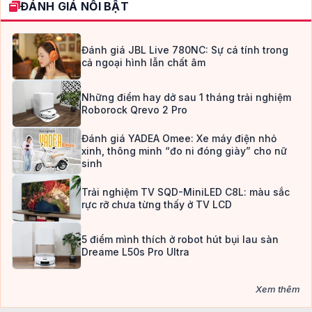
ĐÁNH GIÁ NỔI BẬT
Đánh giá JBL Live 780NC: Sự cá tính trong
cả ngoại hình lẫn chất âm
Những điểm hay dở sau 1 tháng trải nghiệm
Roborock Qrevo 2 Pro
Đánh giá YADEA Omee: Xe máy điện nhỏ
xinh, thông minh “đo ni đóng giày” cho nữ
sinh
Trải nghiệm TV SQD-MiniLED C8L: màu sắc
rực rỡ chưa từng thấy ở TV LCD
5 điểm mình thích ở robot hút bụi lau sàn
Dreame L50s Pro Ultra
Xem thêm