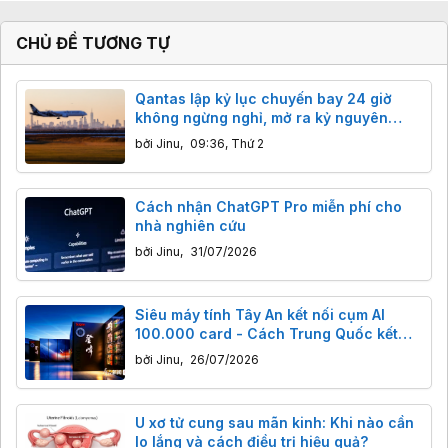
CHỦ ĐỀ TƯƠNG TỰ
Qantas lập kỷ lục chuyến bay 24 giờ
không ngừng nghỉ, mở ra kỷ nguyên
hàng không siêu đường dài
bởi
Jinu
,
09:36, Thứ 2
Cách nhận ChatGPT Pro miễn phí cho
nhà nghiên cứu
bởi
Jinu
,
31/07/2026
Siêu máy tính Tây An kết nối cụm AI
100.000 card - Cách Trung Quốc kết
nối mạng siêu máy tính quốc gia
bởi
Jinu
,
26/07/2026
U xơ tử cung sau mãn kinh: Khi nào cần
lo lắng và cách điều trị hiệu quả?