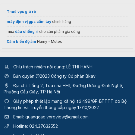
Thuê vps giá rẻ
máy định vị gps cầm tay
chính hãng
mua
dầu chống rỉ
cho sản phẩm gia công
Cảm biến độ ẩm
Humy - Mutec
Chịu trách nhiệm nội dung: LÊ THỊ HẠNH
Bản quyền @2023 Công ty Cổ phần Bkav
Địa chỉ: Tầng 2, Tòa nhà HH1, Đường Dương Đình Nghệ,
Phường Cầu Giấy, TP Hà Nội
Giấy phép thiết lập mạng xã hội số 499/GP-BTTTT
do Bộ
Thông tin và Truyền thông cấp ngày 17/10/2022
Email:
quangcao.vnreview@gmail.com
Hotline:
024.37632552