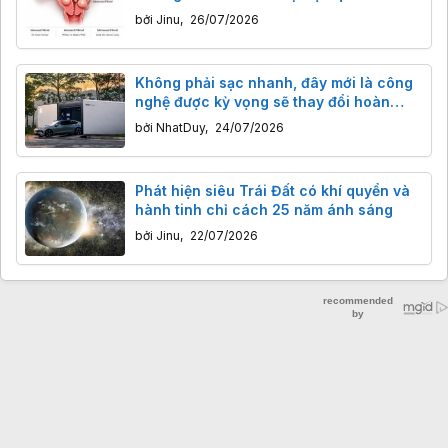
bởi
Jinu
,
26/07/2026
Không phải sạc nhanh, đây mới là công
nghệ được kỳ vọng sẽ thay đổi hoàn
toàn cách sử dụng xe điện
bởi
NhatDuy
,
24/07/2026
Phát hiện siêu Trái Đất có khí quyển và
hành tinh chỉ cách 25 năm ánh sáng
bởi
Jinu
,
22/07/2026