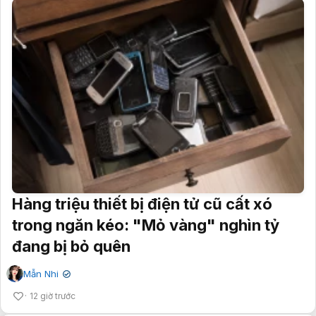
Hàng triệu thiết bị điện tử cũ cất xó
trong ngăn kéo: "Mỏ vàng" nghìn tỷ
đang bị bỏ quên
Mẫn Nhi
✔
12 giờ trước