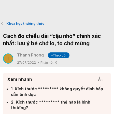
Khoa học thường thức
Cách đo chiều dài “cậu nhỏ” chính xác
nhất: lưu ý bé chớ lo, to chớ mừng
Thanh Phong
+Theo dõi
T
27/07/2022
Phản hồi:
0
Xem nhanh
Ẩn
1. Kích thước ********* không quyết định hấp
dẫn tình dục​
2. Kích thước ********* thế nào là bình
thường?​