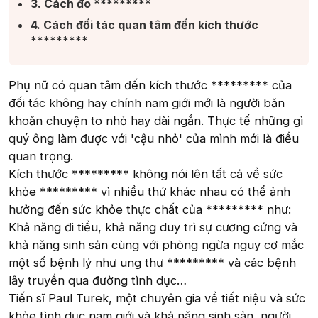
3. Cách đo *********​
4. Cách đối tác quan tâm đến kích thước
*********​
Phụ nữ có quan tâm đến kích thước ********* của
đối tác không hay chính nam giới mới là người băn
khoăn chuyện to nhỏ hay dài ngắn. Thực tế những gì
quý ông làm được với 'cậu nhỏ' của mình mới là điều
quan trọng.
Kích thước ********* không nói lên tất cả về sức
khỏe ********* vì nhiều thứ khác nhau có thể ảnh
hưởng đến sức khỏe thực chất của ********* như:
Khả năng đi tiểu, khả năng duy trì sự cương cứng và
khả năng sinh sản cùng với phòng ngừa nguy cơ mắc
một số bệnh lý như ung thư ********* và các bệnh
lây truyền qua đường tình dục…
Tiến sĩ Paul Turek, một chuyên gia về tiết niệu và sức
khỏe tình dục nam giới và khả năng sinh sản, người