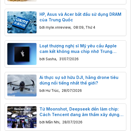
HP, Asus và Acer bắt đầu sử dụng DRAM
của Trung Quốc
bởi
myle.vnreview
,
08:09, Thứ 4
Loạt thượng nghị sĩ Mỹ yêu cầu Apple
cam kết không mua chip nhớ Trung
Quốc
bởi
Sasha
,
31/07/2026
Ai thực sự sở hữu DJI, hãng drone tiêu
dùng nổi tiếng nhất thế giới?
bởi
Hư Trúc
,
28/07/2026
Từ Moonshot, Deepseek đến làm chip:
Cách Tencent đang âm thầm xây dựng
"đế chế" AI của mình
bởi
Mẫn Nhi
,
28/07/2026