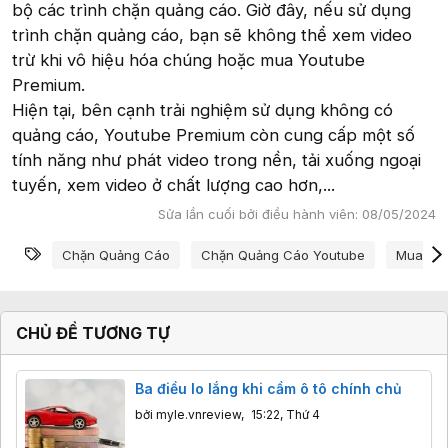
bộ các trình chặn quảng cáo. Giờ đây, nếu sử dụng
trình chặn quảng cáo, bạn sẽ không thể xem video
trừ khi vô hiệu hóa chúng hoặc mua Youtube
Premium.
Hiện tại, bên cạnh trải nghiệm sử dụng không có
quảng cáo, Youtube Premium còn cung cấp một số
tính năng như phát video trong nền, tải xuống ngoại
tuyến, xem video ở chất lượng cao hơn,...
Sửa lần cuối bởi điều hành viên:
08/05/2024
Từ khóa
Chặn Quảng Cáo
Chặn Quảng Cáo Youtube
Mua You
CHỦ ĐỀ TƯƠNG TỰ
Ba điều lo lắng khi cầm ô tô chính chủ
bởi
myle.vnreview
,
15:22, Thứ 4