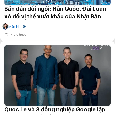
Bán dẫn đổi ngôi: Hàn Quốc, Đài Loan
xô đổ vị thế xuất khẩu của Nhật Bản
Mẫn Nhi
✔
4 giờ trước
Quoc Le và 3 đồng nghiệp Google lập