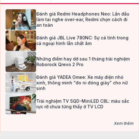
Đánh giá Redmi Headphones Neo: Lần đầu
làm tai nghe over-ear, Redmi chọn cách đi
an toàn
Đánh giá JBL Live 780NC: Sự cá tính trong
cả ngoại hình lẫn chất âm
Những điểm hay dở sau 1 tháng trải nghiệm
Roborock Qrevo 2 Pro
Đánh giá YADEA Omee: Xe máy điện nhỏ
xinh, thông minh “đo ni đóng giày” cho nữ
sinh
Trải nghiệm TV SQD-MiniLED C8L: màu sắc
rực rỡ chưa từng thấy ở TV LCD
Xem thêm