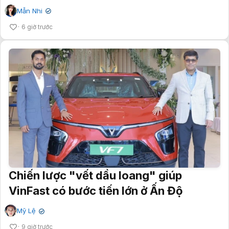
Mẫn Nhi
✔
6 giờ trước
Chiến lược "vết dầu loang" giúp
VinFast có bước tiến lớn ở Ấn Độ
Mỹ Lệ
✔
9 giờ trước