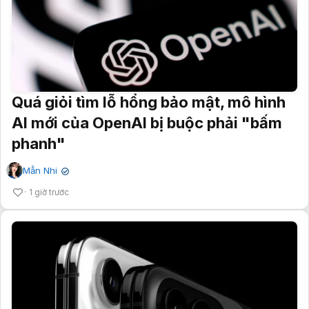
Quá giỏi tìm lỗ hổng bảo mật, mô hình
AI mới của OpenAI bị buộc phải "bấm
phanh"
Mẫn Nhi
✔
1 giờ trước