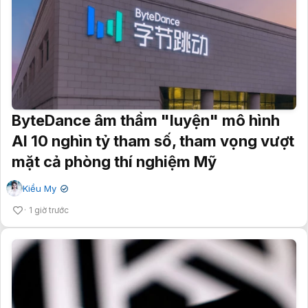
ByteDance âm thầm "luyện" mô hình
AI 10 nghìn tỷ tham số, tham vọng vượt
mặt cả phòng thí nghiệm Mỹ
Kiều My
✔
1 giờ trước