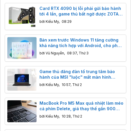
Card RTX 4090 bị lỗi phải gửi bảo hành
tới 4 lần, game thủ bất ngờ được ZOTAC
"lên đời" RTX 5090 miễn phí
bởi
Kiều My
,
08:29
Bản xem trước Windows 11 tăng cường
khả năng tích hợp với Android, cho phép
người dùng xem thông báo điện thoại
bởi
Vũ Nguyễn
,
08:37, Thứ 3
trong một bong bóng khi di chuột qua
Game thủ đăng đàn tố trung tâm bảo
hành của MSI "luộc" mất màn hình
144Hz, sự thật đằng sau hoá ra là lỗi sơ
bởi
Kiều My
,
10:57, Thứ 2
đẳng
MacBook Pro M5 Max quá nhiệt làm méo
cả phím Delete, giá thay thế gần 900
USD nếu hết bảo hành
bởi
Kiều My
,
10:28, Thứ 2