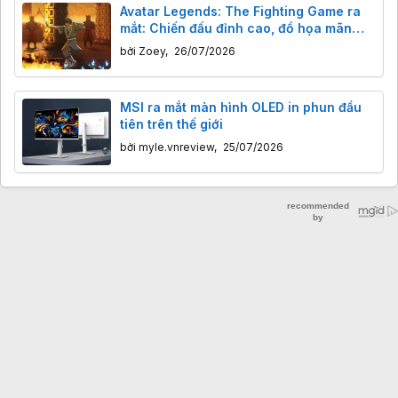
Avatar Legends: The Fighting Game ra
mắt: Chiến đấu đỉnh cao, đồ họa mãn
nhãn nhưng còn thiếu gì?
bởi
Zoey
,
26/07/2026
MSI ra mắt màn hình OLED in phun đầu
tiên trên thế giới
bởi
myle.vnreview
,
25/07/2026