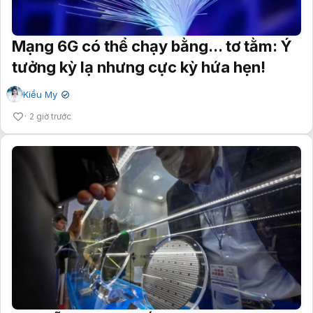
Mạng 6G có thể chạy bằng... tơ tằm: Ý
tưởng kỳ lạ nhưng cực kỳ hứa hẹn!
Kiều My
✔
2 giờ trước