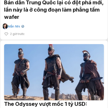
Bán dẫn Trung Quốc lại có đột phá mới,
lần này là ở công đoạn làm phẳng tấm
wafer
Mẫn Nhi
✔
2 giờ trước
The Odyssey vượt mốc 1 tỷ USD: