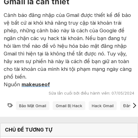
Gmail là cần thiết
Cảnh báo đăng nhập của Gmail được thiết kế để bảo
vệ bất cứ ai khỏi khả năng truy cập tài khoản trái
phép, những cảnh báo này là cách của Google để
ngăn chặn các vụ hack tài khoản. Nếu bạn đang tự
hỏi làm thế nào để vô hiệu hóa bảo mật đăng nhập
Gmail thì hiện tại là không thể tắt được nó. Tuy vậy,
hãy xem sự phiền hà này là cách để bạn giữ an toàn
cho tài khoản của mình khi tội phạm mạng ngày càng
phổ biến.
Nguồn
makeuseof
Sửa lần cuối bởi điều hành viên:
07/05/2024
Từ khóa
Bảo Mật Gmail
Gmail Bị Hack
Hack Gmail
Đăng N
CHỦ ĐỀ TƯƠNG TỰ