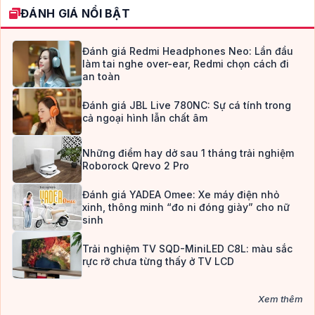
ĐÁNH GIÁ NỔI BẬT
Đánh giá Redmi Headphones Neo: Lần đầu
làm tai nghe over-ear, Redmi chọn cách đi
an toàn
Đánh giá JBL Live 780NC: Sự cá tính trong
cả ngoại hình lẫn chất âm
Những điểm hay dở sau 1 tháng trải nghiệm
Roborock Qrevo 2 Pro
Đánh giá YADEA Omee: Xe máy điện nhỏ
xinh, thông minh “đo ni đóng giày” cho nữ
sinh
Trải nghiệm TV SQD-MiniLED C8L: màu sắc
rực rỡ chưa từng thấy ở TV LCD
Xem thêm