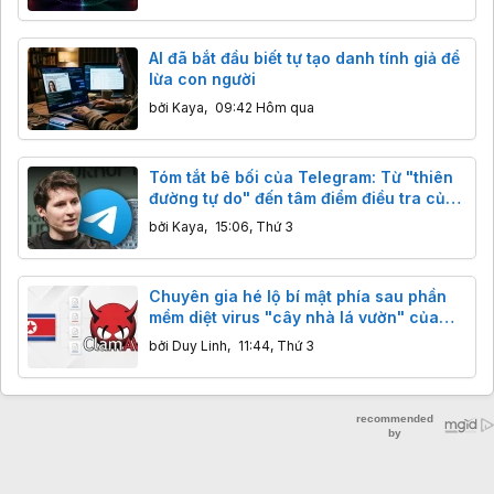
AI đã bắt đầu biết tự tạo danh tính giả để
lừa con người
bởi
Kaya
,
09:42 Hôm qua
Tóm tắt bê bối của Telegram: Từ "thiên
đường tự do" đến tâm điểm điều tra của
nhiều quốc gia
bởi
Kaya
,
15:06, Thứ 3
Chuyên gia hé lộ bí mật phía sau phần
mềm diệt virus "cây nhà lá vườn" của
Triều Tiên
bởi
Duy Linh
,
11:44, Thứ 3