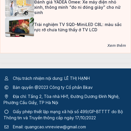
Đánh giá YADEA Omee: Xe máy điện nhỏ
xinh, thông minh “đo ni đóng giày” cho nữ
sinh
Trải nghiệm TV SQD-MiniLED C8L: màu sắc
rực rỡ chưa từng thấy ở TV LCD
Xem thêm
Chịu trách nhiệm nội dung: LÊ THỊ HẠNH
Bản quyền @2023 Công ty Cổ phần Bkav
Địa chỉ: Tầng 2, Tòa nhà HH1, Đường Dương Đình Nghệ,
Phường Cầu Giấy, TP Hà Nội
Giấy phép thiết lập mạng xã hội số 499/GP-BTTTT
do Bộ
Thông tin và Truyền thông cấp ngày 17/10/2022
Email:
quangcao.vnreview@gmail.com