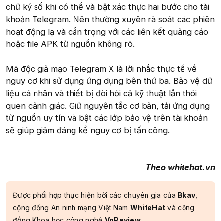
chữ ký số khi có thể và bật xác thực hai bước cho tài
khoản Telegram. Nên thường xuyên rà soát các phiên
hoạt động lạ và cẩn trọng với các liên kết quảng cáo
hoặc file APK từ nguồn không rõ.
Mã độc giả mạo Telegram X là lời nhắc thực tế về
nguy cơ khi sử dụng ứng dụng bên thứ ba. Bảo vệ dữ
liệu cá nhân và thiết bị đòi hỏi cả kỹ thuật lẫn thói
quen cảnh giác. Giữ nguyên tắc cơ bản, tải ứng dụng
từ nguồn uy tín và bật các lớp bảo vệ trên tài khoản
sẽ giúp giảm đáng kể nguy cơ bị tấn công.
Theo whitehat.vn
Được phối hợp thực hiện bởi các chuyên gia của
Bkav
,
cộng đồng An ninh mạng Việt Nam
WhiteHat
và cộng
đồng Khoa học công nghệ
VnReview