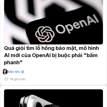
Quá giỏi tìm lỗ hổng bảo mật, mô hình
AI mới của OpenAI bị buộc phải "bấm
phanh"
Mẫn Nhi
✔
18 giờ trước