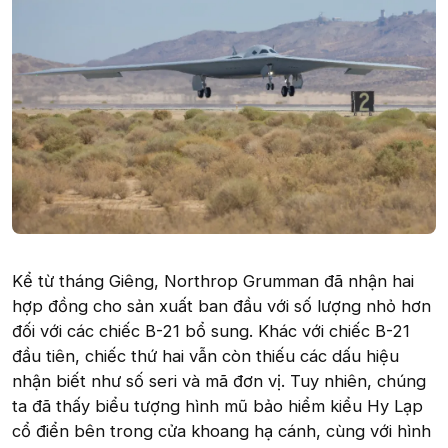
Kể từ tháng Giêng, Northrop Grumman đã nhận hai
hợp đồng cho sản xuất ban đầu với số lượng nhỏ hơn
đối với các chiếc B-21 bổ sung. Khác với chiếc B-21
đầu tiên, chiếc thứ hai vẫn còn thiếu các dấu hiệu
nhận biết như số seri và mã đơn vị. Tuy nhiên, chúng
ta đã thấy biểu tượng hình mũ bảo hiểm kiểu Hy Lạp
cổ điển bên trong cửa khoang hạ cánh, cùng với hình