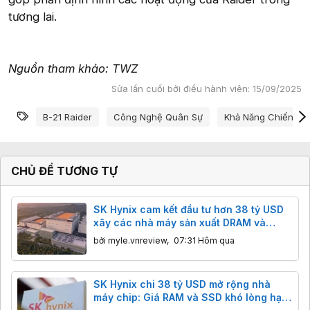
tương lai.
Nguồn tham khảo: TWZ
Sửa lần cuối bởi điều hành viên:
15/09/2025
Từ khóa
B-21 Raider
Công Nghệ Quân Sự
Khả Năng Chiến Đấ
CHỦ ĐỀ TƯƠNG TỰ
SK Hynix cam kết đầu tư hơn 38 tỷ USD
xây các nhà máy sản xuất DRAM và
NAND mới
bởi
myle.vnreview
,
07:31 Hôm qua
SK Hynix chi 38 tỷ USD mở rộng nhà
máy chip: Giá RAM và SSD khó lòng hạ