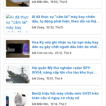
nhiệt trước năm 2028
bởi
Mẫn Nhi
,
19:50, Thứ 6
AI đã thực sự "cầm lái" máy bay chiến
đấu, tự động phát hiện, theo dõi và thậm
chí đánh chặn mục tiêu
bởi
Zoey
,
10:32, Thứ 5
Hoa Kỳ vừa ghi nhận vụ tai nạn máy bay
dân sự gây chết người đầu tiên do nhiễu
sóng GPS quân sự
bởi
Con voi còi
,
20:12, Thứ 4
Hải quân Mỹ thử nghiệm radar SPY-
6(V)4, nâng cấp lớn cho tàu khu trục
Arleigh Burke
bởi
Zoey
,
10:51, Thứ 4
BenQ triệu hồi máy chiếu mini GV31 trên
toàn cầu vì nguy cơ cháy nổ
bởi
Mẫn Nhi
,
10:14, Thứ 2