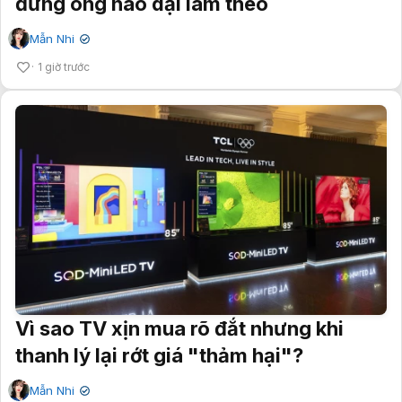
đừng ông nào dại làm theo
Mẫn Nhi
✔
1 giờ trước
Vì sao TV xịn mua rõ đắt nhưng khi
thanh lý lại rớt giá "thảm hại"?
Mẫn Nhi
✔