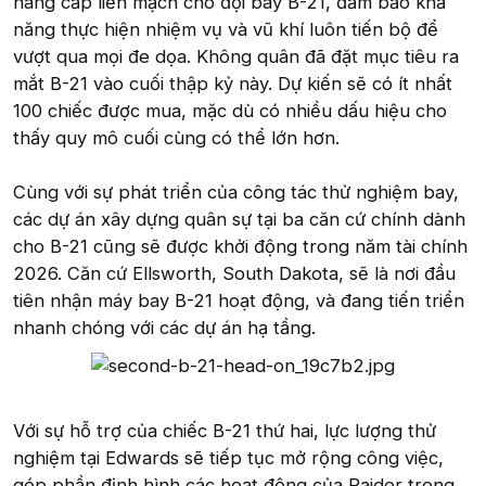
nâng cấp liền mạch cho đội bay B-21, đảm bảo khả
năng thực hiện nhiệm vụ và vũ khí luôn tiến bộ để
vượt qua mọi đe dọa. Không quân đã đặt mục tiêu ra
mắt B-21 vào cuối thập kỷ này. Dự kiến sẽ có ít nhất
100 chiếc được mua, mặc dù có nhiều dấu hiệu cho
thấy quy mô cuối cùng có thể lớn hơn.
Cùng với sự phát triển của công tác thử nghiệm bay,
các dự án xây dựng quân sự tại ba căn cứ chính dành
cho B-21 cũng sẽ được khởi động trong năm tài chính
2026. Căn cứ Ellsworth, South Dakota, sẽ là nơi đầu
tiên nhận máy bay B-21 hoạt động, và đang tiến triển
nhanh chóng với các dự án hạ tầng.
Với sự hỗ trợ của chiếc B-21 thứ hai, lực lượng thử
nghiệm tại Edwards sẽ tiếp tục mở rộng công việc,
góp phần định hình các hoạt động của Raider trong