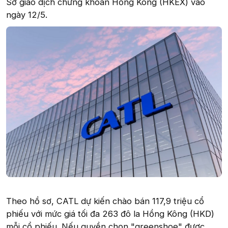
Sở giao dịch chứng khoán Hồng Kông (HKEX) vào
ngày 12/5.
Theo hồ sơ, CATL dự kiến chào bán 117,9 triệu cổ
phiếu với mức giá tối đa 263 đô la Hồng Kông (HKD)
mỗi cổ phiếu. Nếu quyền chọn "greenshoe" được