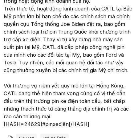
trong hoạt động kinh doanh của họ.
Trên thực tế, hoạt động kinh doanh của CATL tại Bắc
Mỹ phần lớn bị hạn chế do các chính sách mà chính
quyền cựu Tổng thống Joe Biden đặt ra, bao gồm
chính sách loại trừ pin Trung Quốc khỏi chương trình
trợ cấp xe điện. Thay vì tự xây dựng nhà máy sản
xuất pin tại Mỹ, CATL đã cấp phép công nghệ pin
của mình cho các đối tác tại Mỹ, bao gồm Ford và
Tesla. Tuy nhiên, các mối quan hệ đối tác như vậy
cũng thường xuyên bị các chính trị gia Mỹ chỉ trích.
Với thương vụ niêm yết quy mô lớn tại Hồng Kông,
CATL đang thể hiện tham vọng củng cố vị thế dẫn
đầu trên thị trường pin xe điện toàn cầu, bất chấp
những thách thức từ căng thẳng địa chính trị và các
rào cản thương mại.
[HASH=24629]#pinxeđiện[/HASH]
Từ khóa
Pin Catl
Pin Xe Điện