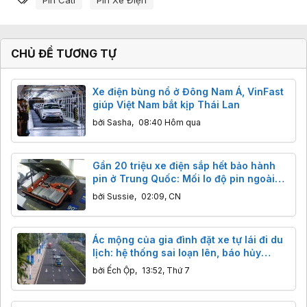
CHỦ ĐỀ TƯƠNG TỰ
Xe điện bùng nổ ở Đông Nam Á, VinFast
giúp Việt Nam bắt kịp Thái Lan
bởi
Sasha
,
08:40 Hôm qua
Gần 20 triệu xe điện sắp hết bảo hành
pin ở Trung Quốc: Mối lo độ pin ngoài
giá rẻ, hiểm họa khôn lường
bởi
Sussie
,
02:09, CN
Ác mộng của gia đình đặt xe tự lái đi du
lịch: hệ thống sai loạn lên, báo hủy
chuyến nhưng xe vẫn lao đi
bởi
Ếch Ộp
,
13:52, Thứ 7