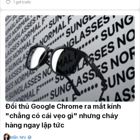
1 giờ trước
Đối thủ Google Chrome ra mắt kính
"chẳng có cái vẹo gì" nhưng cháy
hàng ngay lập tức
Mẫn Nhi
✔