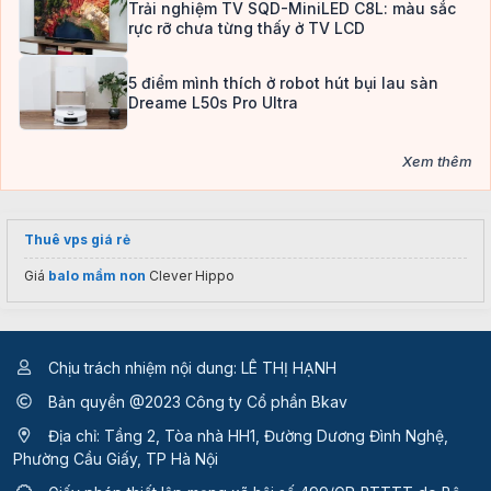
Trải nghiệm TV SQD-MiniLED C8L: màu sắc
rực rỡ chưa từng thấy ở TV LCD
5 điểm mình thích ở robot hút bụi lau sàn
Dreame L50s Pro Ultra
Xem thêm
Thuê vps giá rẻ
Giá
balo mầm non
Clever Hippo
Chịu trách nhiệm nội dung: LÊ THỊ HẠNH
Bản quyền @2023 Công ty Cổ phần Bkav
Địa chỉ: Tầng 2, Tòa nhà HH1, Đường Dương Đình Nghệ,
Phường Cầu Giấy, TP Hà Nội