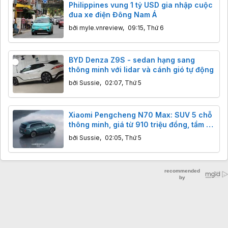
Philippines vung 1 tỷ USD gia nhập cuộc
đua xe điện Đông Nam Á
bởi
myle.vnreview
,
09:15, Thứ 6
BYD Denza Z9S - sedan hạng sang
thông minh với lidar và cánh gió tự động
bởi
Sussie
,
02:07, Thứ 5
Xiaomi Pengcheng N70 Max: SUV 5 chỗ
thông minh, giá từ 910 triệu đồng, tầm xa
1461km.
bởi
Sussie
,
02:05, Thứ 5