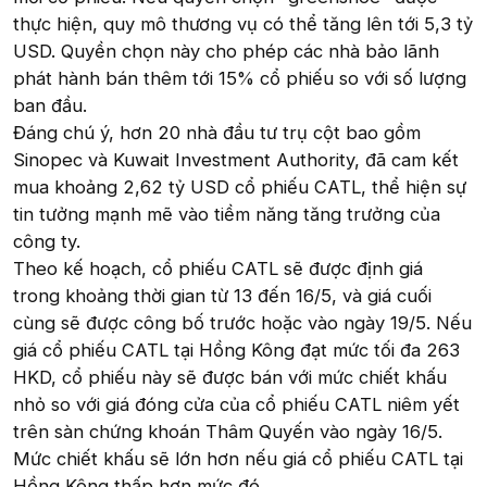
thực hiện, quy mô thương vụ có thể tăng lên tới 5,3 tỷ
USD. Quyền chọn này cho phép các nhà bảo lãnh
phát hành bán thêm tới 15% cổ phiếu so với số lượng
ban đầu.
Đáng chú ý, hơn 20 nhà đầu tư trụ cột bao gồm
Sinopec và Kuwait Investment Authority, đã cam kết
mua khoảng 2,62 tỷ USD cổ phiếu CATL, thể hiện sự
tin tưởng mạnh mẽ vào tiềm năng tăng trưởng của
công ty.
Theo kế hoạch, cổ phiếu CATL sẽ được định giá
trong khoảng thời gian từ 13 đến 16/5, và giá cuối
cùng sẽ được công bố trước hoặc vào ngày 19/5. Nếu
giá cổ phiếu CATL tại Hồng Kông đạt mức tối đa 263
HKD, cổ phiếu này sẽ được bán với mức chiết khấu
nhỏ so với giá đóng cửa của cổ phiếu CATL niêm yết
trên sàn chứng khoán Thâm Quyến vào ngày 16/5.
Mức chiết khấu sẽ lớn hơn nếu giá cổ phiếu CATL tại
Hồng Kông thấp hơn mức đó.