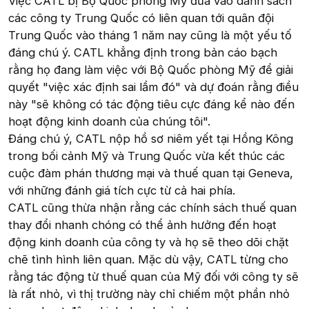
Việc CATL bị Bộ Quốc phòng Mỹ đưa vào danh sách
các công ty Trung Quốc có liên quan tới quân đội
Trung Quốc vào tháng 1 năm nay cũng là một yếu tố
đáng chú ý. CATL khẳng định trong bản cáo bạch
rằng họ đang làm việc với Bộ Quốc phòng Mỹ để giải
quyết "việc xác định sai lầm đó" và dự đoán rằng điều
này "sẽ không có tác động tiêu cực đáng kể nào đến
hoạt động kinh doanh của chúng tôi".
Đáng chú ý, CATL nộp hồ sơ niêm yết tại Hồng Kông
trong bối cảnh Mỹ và Trung Quốc vừa kết thúc các
cuộc đàm phán thương mại và thuế quan tại Geneva,
với những đánh giá tích cực từ cả hai phía.
CATL cũng thừa nhận rằng các chính sách thuế quan
thay đổi nhanh chóng có thể ảnh hưởng đến hoạt
động kinh doanh của công ty và họ sẽ theo dõi chặt
chẽ tình hình liên quan. Mặc dù vậy, CATL từng cho
rằng tác động từ thuế quan của Mỹ đối với công ty sẽ
là rất nhỏ, vì thị trường này chỉ chiếm một phần nhỏ