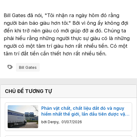
Bill Gates đã nói, "Tôi nhận ra ngày hôm đó rằng
người bán báo giàu hơn tôi." Bởi vì ông ấy không đợi
đến khi trở nên giàu có mới giúp đỡ ai đó. Chúng ta
phải hiểu rằng những người thực sự giàu có là những
người có một tâm trí giàu hơn rất nhiều tiền. Có một
tâm trí đắt tiền cần thiết hơn rất nhiều tiền.
Từ khóa
Bill Gates
CHỦ ĐỀ TƯƠNG TỰ
Phản vật chất, chất liệu đắt đỏ và nguy
hiểm nhất thế giới, lần đầu tiên được vận
chuyển bằng xe tải
bởi
Derpy
,
01/07/2026