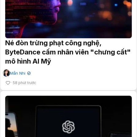
Né đòn trừng phạt công nghệ,
ByteDance cấm nhân viên "chưng cất"
mô hình AI Mỹ
Mẫn Nhi
✔
58 phút trước