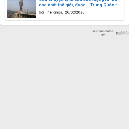
cao nhất thế giới, được... Trung Quốc tạc
nên
bởi
The Kings
,
26/02/2026