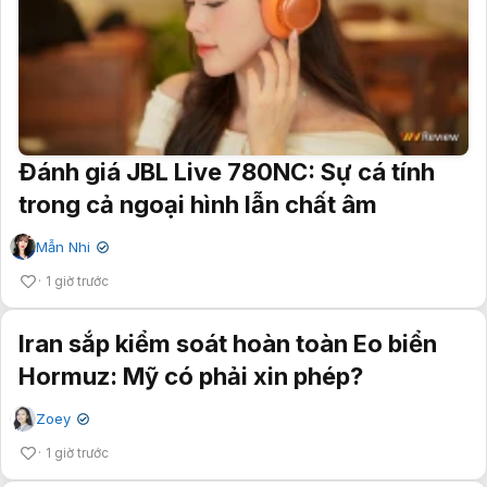
Đánh giá JBL Live 780NC: Sự cá tính
trong cả ngoại hình lẫn chất âm
Mẫn Nhi
✔
1 giờ trước
Iran sắp kiểm soát hoàn toàn Eo biển
Hormuz: Mỹ có phải xin phép?
Zoey
✔
1 giờ trước