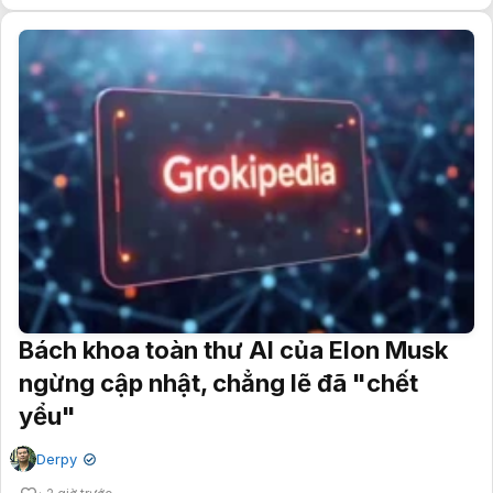
Bách khoa toàn thư AI của Elon Musk
ngừng cập nhật, chẳng lẽ đã "chết
yểu"
Derpy
✔