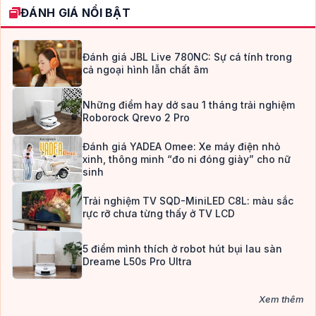
ĐÁNH GIÁ NỔI BẬT
Đánh giá JBL Live 780NC: Sự cá tính trong
cả ngoại hình lẫn chất âm
Những điểm hay dở sau 1 tháng trải nghiệm
Roborock Qrevo 2 Pro
Đánh giá YADEA Omee: Xe máy điện nhỏ
xinh, thông minh “đo ni đóng giày” cho nữ
sinh
Trải nghiệm TV SQD-MiniLED C8L: màu sắc
rực rỡ chưa từng thấy ở TV LCD
5 điểm mình thích ở robot hút bụi lau sàn
Dreame L50s Pro Ultra
Xem thêm