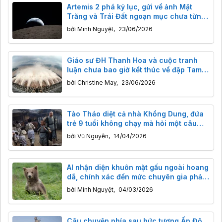
Artemis 2 phá kỷ lục, gửi về ảnh Mặt
Trăng và Trái Đất ngoạn mục chưa từng
thấy
bởi
Minh Nguyệt
,
23/06/2026
Giáo sư ĐH Thanh Hoa và cuộc tranh
luận chưa bao giờ kết thúc về đập Tam
Hiệp
bởi
Christine May
,
23/06/2026
Tào Tháo diệt cả nhà Khổng Dung, đứa
trẻ 9 tuổi không chạy mà hỏi một câu
khiến lịch sử rúng động suốt 1800 năm
bởi
Vũ Nguyễn
,
14/04/2026
AI nhận diện khuôn mặt gấu ngoài hoang
dã, chính xác đến mức chuyên gia phải
ngạc nhiên
bởi
Minh Nguyệt
,
04/03/2026
Câu chuyện phía sau bức tượng Ấn Độ