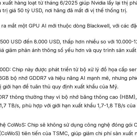
 xuất hàng loạt từ tháng 6/2025 giúp Nvidia lấy lại thị phầ
 trị giá 50 tỷ USD, nơi hãng đã mất đi vị thế thống trị.
 ra mắt một GPU AI mới thuộc dòng Blackwell, với các đặ
6.500 USD đến 8.000 USD, thấp hơn nhiều so với 10.000-
á giảm phản ánh thông số yếu hơn và quy trình sản xuất
0D: Chip này được phát triển từ bộ xử lý đồ họa cấp se
96GB bộ nhớ GDDR7 và hiệu năng AI mạnh mẽ, nhưng phi
 giới hạn để tuân thủ quy định xuất khẩu của Mỹ.
R7 thông thường thay vì bộ nhớ băng thông cao (HBM),
1,7 TB/s, phù hợp với giới hạn xuất khẩu 1,7-1,8 TB/s của
hệ CoWoS: Chip sẽ không sử dụng công nghệ đóng gói C
(CoWoS) tiên tiến của TSMC, giúp giảm chi phí sản xuất