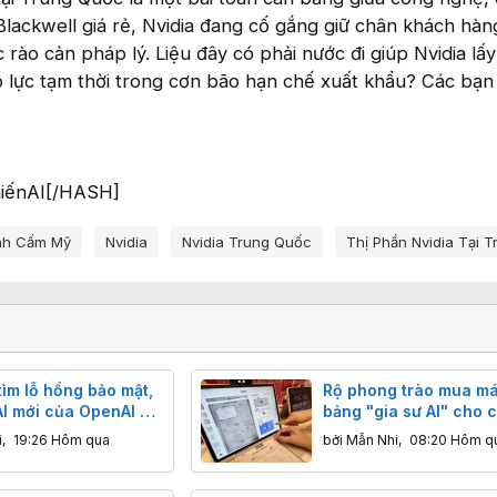
 Blackwell giá rẻ, Nvidia đang cố gắng giữ chân khách hàn
rào cản pháp lý. Liệu đây có phải nước đi giúp Nvidia lấy 
ỗ lực tạm thời trong cơn bão hạn chế xuất khẩu? Các bạn
iếnAI[/HASH]
nh Cấm Mỹ
Nvidia
Nvidia Trung Quốc
Thị Phần Nvidia Tại 
tìm lỗ hổng bảo mật,
Rộ phong trào mua má
I mới của OpenAI bị
bảng "gia sư AI" cho 
i "bấm phanh"
Trung Quốc
i
,
19:26 Hôm qua
bởi
Mẫn Nhi
,
08:20 Hôm q