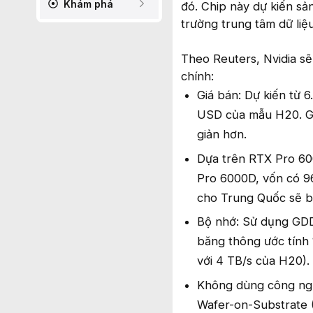
Khám phá
đó. Chip này dự kiến sản
trường trung tâm dữ liệu
Theo Reuters, Nvidia sẽ
chính:
Giá bán: Dự kiến từ 
USD của mẫu H20. Gi
giản hơn.
Dựa trên RTX Pro 600
Pro 6000D, vốn có 
cho Trung Quốc sẽ bị
Bộ nhớ: Sử dụng GDD
băng thông ước tính 
với 4 TB/s của H20).
Không dùng công ng
Wafer-on-Substrate 