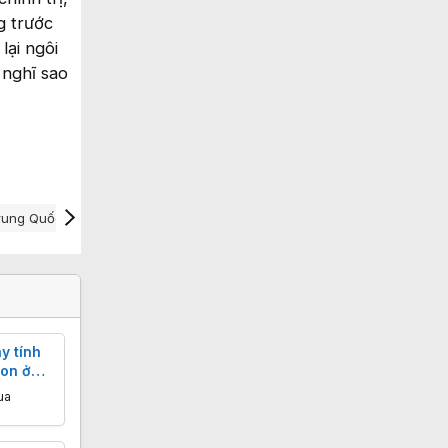
g trước
lại ngôi
 nghĩ sao
Trung Quốc
y tính
con ở
ua