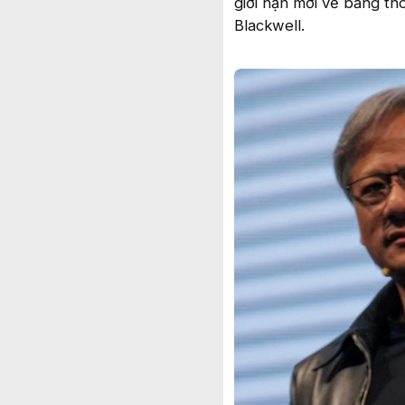
giới hạn mới về băng th
Blackwell.