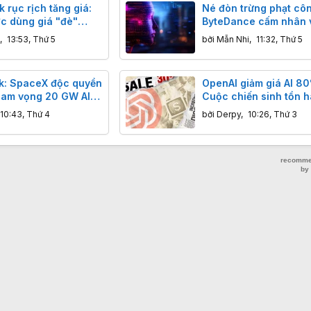
rục rịch tăng giá:
Né đòn trừng phạt cô
ợc dùng giá "đè"
ByteDance cấm nhân 
ây gặp khó
"chưng cất" mô hình A
,
13:53, Thứ 5
bởi
Mẫn Nhi
,
11:32, Thứ 5
k: SpaceX độc quyền
OpenAI giảm giá AI 8
tham vọng 20 GW AI
Cuộc chiến sinh tồn 
đạo.
bạc lợi nhuận?
10:43, Thứ 4
bởi
Derpy
,
10:26, Thứ 3