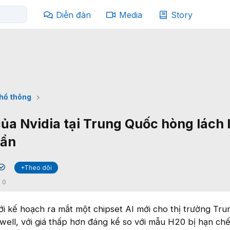
Diễn đàn
Media
Story
phổ thông
của Nvidia tại Trung Quốc hòng lách 
hần
+Theo dõi
✔
:
0
ới kế hoạch ra mắt một chipset AI mới cho thị trường Tr
kwell, với giá thấp hơn đáng kể so với mẫu H20 bị hạn ch