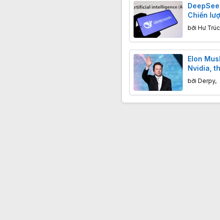
DeepSeek 
Chiến lư
phương T
bởi
Hư Trúc
Elon Mus
Nvidia, 
trên quỹ 
bởi
Derpy
,