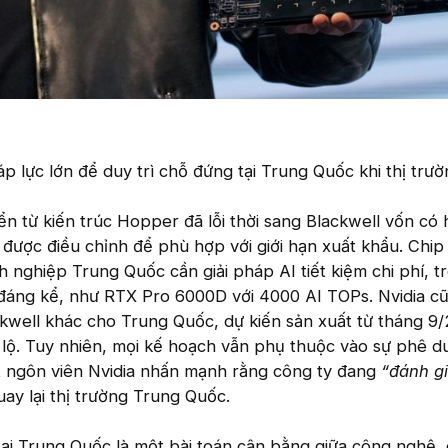
áp lực lớn để duy trì chỗ đứng tại Trung Quốc khi thị trườ
ển từ kiến trúc Hopper đã lỗi thời sang Blackwell vốn có 
 được điều chỉnh để phù hợp với giới hạn xuất khẩu. Chip 
nghiệp Trung Quốc cần giải pháp AI tiết kiệm chi phí, tr
đáng kể, như RTX Pro 6000D với 4000 AI TOPs. Nvidia c
ckwell khác cho Trung Quốc, dự kiến sản xuất từ tháng 9
 lộ. Tuy nhiên, mọi kế hoạch vẫn phụ thuộc vào sự phê d
 ngôn viên Nvidia nhấn mạnh rằng công ty đang
“đánh g
ay lại thị trường Trung Quốc.
ại Trung Quốc là một bài toán cân bằng giữa công nghệ, c