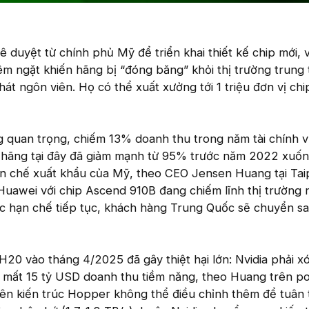
 duyệt từ chính phủ Mỹ để triển khai thiết kế chip mới, v
m ngặt khiến hãng bị “đóng băng” khỏi thị trường trung
át ngôn viên. Họ có thể xuất xưởng tới 1 triệu đơn vị chi
g quan trọng, chiếm 13% doanh thu trong năm tài chính v
a hãng tại đây đã giảm mạnh từ 95% trước năm 2022 xuố
n chế xuất khẩu của Mỹ, theo CEO Jensen Huang tại Taip
 Huawei với chip Ascend 910B đang chiếm lĩnh thị trường n
 hạn chế tiếp tục, khách hàng Trung Quốc sẽ chuyển s
20 vào tháng 4/2025 đã gây thiệt hại lớn: Nvidia phải xó
 mất 15 tỷ USD doanh thu tiềm năng, theo Huang trên p
rên kiến trúc Hopper không thể điều chỉnh thêm để tuân 