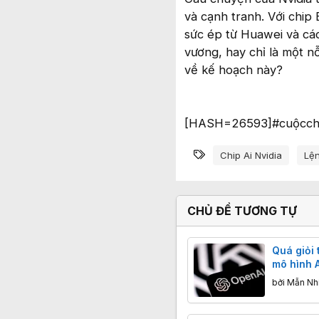
và cạnh tranh. Với chip
sức ép từ Huawei và các 
vương, hay chỉ là một n
về kế hoạch này?
[HASH=26593]#cuộcch
Từ khóa
Chip Ai Nvidia
Lệ
CHỦ ĐỀ TƯƠNG TỰ
Quá giỏi 
mô hình A
buộc phả
bởi
Mẫn Nh