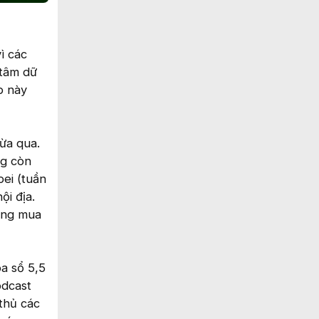
ì các
 tâm dữ
p này
ừa qua.
ng còn
ei (tuần
ội địa.
ang mua
a sổ 5,5
odcast
thủ các