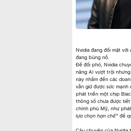
Nvidia đang đối mặt với 
đang bùng nổ.
Để đối phó, Nvidia chuy
năng AI vượt trội nhưng
này nhắm đến các doanh 
vẫn giữ được sức mạnh 
phát triển một chip Bla
thông số chưa được tiết
chính phủ Mỹ, như phát
lựa chọn hạn chế”
để qu
Câu chuyện của Nvidia t