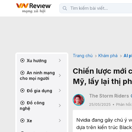
Trang chủ
Khám phá
AI 
Xu hướng
Chiến lược mới 
An ninh mạng
cho mọi người
Mỹ, lấy lại thị p
Đồ gia dụng
The Storm Riders
Đồ công
25/05/2025
Phản hồi
nghệ
Nvidia đang gây chú ý v
Xe
dựa trên kiến trúc Blac