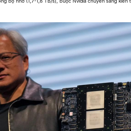
ông bộ nhớ (1,7-1,8 TB/s), buộc Nvidia chuyển sang kiến 