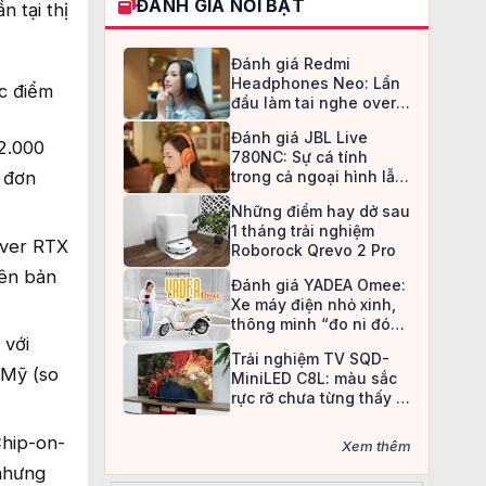
ĐÁNH GIÁ NỔI BẬT
n tại thị
Đánh giá Redmi
Headphones Neo: Lần
c điểm
đầu làm tai nghe over-
ear, Redmi chọn cách đi
Đánh giá JBL Live
an toàn
12.000
780NC: Sự cá tính
 đơn
trong cả ngoại hình lẫn
chất âm
Những điểm hay dở sau
1 tháng trải nghiệm
rver RTX
Roborock Qrevo 2 Pro
ên bản
Đánh giá YADEA Omee:
Xe máy điện nhỏ xinh,
thông minh “đo ni đóng
 với
giày” cho nữ sinh
Trải nghiệm TV SQD-
 Mỹ (so
MiniLED C8L: màu sắc
rực rỡ chưa từng thấy ở
TV LCD
hip-on-
Xem thêm
 nhưng