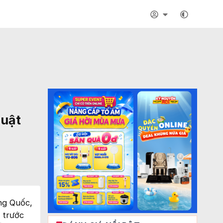
luật
ung Quốc,
ế trước