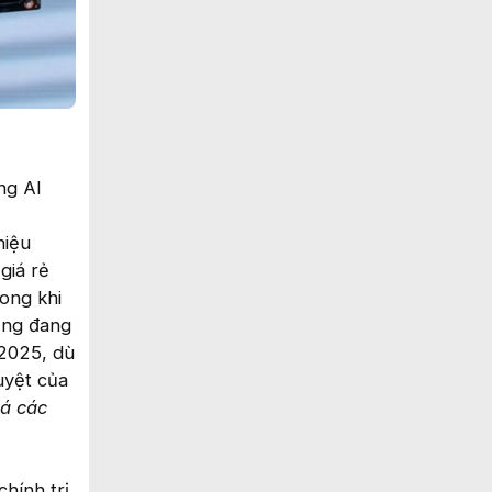
ng AI
hiệu
giá rẻ
ong khi
ũng đang
/2025, dù
uyệt của
iá các
hính trị,