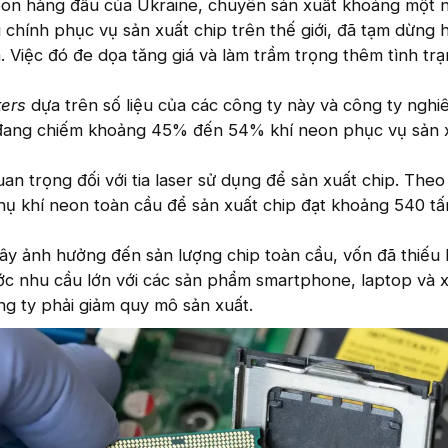
eon hàng đầu của Ukraine, chuyên sản xuất khoảng một 
chính phục vụ sản xuất chip trên thế giới, đã tạm dừng 
. Việc đó đe dọa tăng giá và làm trầm trọng thêm tình trạ
ters
dựa trên số liệu của các công ty này và công ty nghi
 đang chiếm khoảng 45% đến 54% khí neon phục vụ sản 
quan trọng đối với tia laser sử dụng để sản xuất chip. Theo
hụ khí neon toàn cầu để sản xuất chip đạt khoảng 540 tấ
ây ảnh hưởng đến sản lượng chip toàn cầu, vốn đã thiếu 
ước nhu cầu lớn với các sản phẩm smartphone, laptop và x
g ty phải giảm quy mô sản xuất.