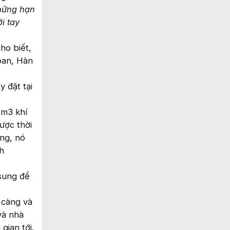
những hạn
i tay
ho biết,
oan, Hàn
 đặt tại
0m3 khí
ược thời
ỏng, nó
h
 sung để
 càng và
và nhà
gian tới.