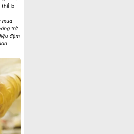
 thể bị
c mua
háng trở
 liệu đệm
lan