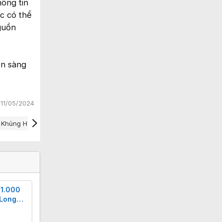
ông tin
ác có thể
guồn
ẵn sàng
:
11/05/2024
Khủng Hoảng Chip
Thiếu Chip
Ukraine Nga
Ukraine Tin M
 1.000
 Long
ẻ trứng