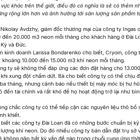
vực khác trên thế giới, điều đó có nghĩa là sẽ có thêm 
ứng rộng lớn hơn và ảnh hưởng tới sản lượng sản phẩm tớ
 Nikolay Avdzhy, giám đốc thương mại của công ty Ingas c
0 đến 20.000 m3 neon mỗi tháng cho khách hàng ở Đài L
Kỳ và Đức.
n kinh doanh Larissa Bondarenko cho biết, Cryoin, công ty
 khoảng 10.000 đến 15.000 m3 khí neon mỗi tháng.
ng ty sẽ không thể đáp ứng các đơn đặt hàng cho 13.00
 khi xung đột chấm dứt. Bà cho biết công ty có thể chịu đ
à ba tháng, nhưng cảnh báo nếu thiết bị máy móc bị hư h
đến tài chính và rất khó để họ hoạt động trở lại như bìn
ng chắc công ty có thể tiếp cận các nguyên liệu thô bổ
nh khiết.
 biết các công ty Đài Loan đã có những bước chuẩn bị kỹ
 lượng khí neon. Do đó nhiều công ty bán dẫn đặt trụ sở 
 không gặp bất kỳ vấn đề nào trong chuỗi cung ứng thời 