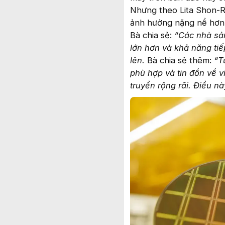
Nhưng theo Lita Shon-Ro
ảnh hưởng nặng nề hơn
Bà chia sẻ:
“Các nhà sả
lớn hơn và khả năng tiếp
lên.
Bà chia sẻ thêm:
“Tu
phù hợp và tin đồn về v
truyền rộng rãi. Điều n