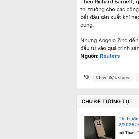
Theo Richard Barnett, 
thị trường cho các công 
bắt đầu sản xuất khí n
cung.
Nhưng Angelo Zino đến 
đầu tư vào quá trình sả
Nguồn:
Reuters
Từ khóa
Chiến Sự Ukraine
CHỦ ĐỀ TƯƠNG TỰ
Thị trườ
2/2026: 
doanh số
bởi
Thanh 
‘ăn” nửa