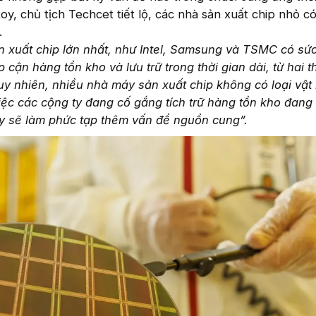
y, chủ tịch Techcet tiết lộ, các nhà sản xuất chip nhỏ có
.
n xuất chip lớn nhất, như Intel, Samsung và TSMC có sứ
 cận hàng tồn kho và lưu trữ trong thời gian dài, từ hai t
y nhiên, nhiều nhà máy sản xuất chip không có loại vật
iệc các cộng ty đang cố gắng tích trữ hàng tồn kho đang 
ày sẽ làm phức tạp thêm vấn đề nguồn cung”.