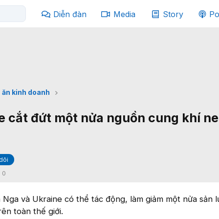
Diễn đàn
Media
Story
Po
 ăn kinh doanh
e cắt đứt một nửa nguồn cung khí n
dõi
:
0
a Nga và Ukraine có thể tác động, làm giảm một nửa sản l
ên toàn thế giới.