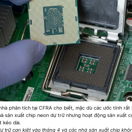
hà phân tích tại CFRA cho biết, mặc dù các ước tính rất
à sản xuất chip neon dự trữ nhưng hoạt động sản xuất có
 kéo dài.
ự trữ cạn kiệt vào tháng 4 và các nhà sản xuất chip khô