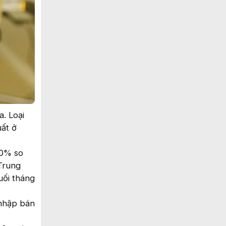
. Loại
ất ở
00% so
Trung
uối tháng
 nhập bán