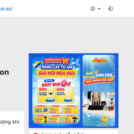
dcast
eon
ượng khí