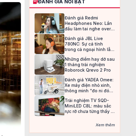
ĐÁNH GIÁ NỔI BẬT
Đánh giá Redmi
Headphones Neo: Lần
đầu làm tai nghe over-
ear, Redmi chọn cách đi
Đánh giá JBL Live
an toàn
780NC: Sự cá tính
trong cả ngoại hình lẫn
chất âm
Những điểm hay dở sau
1 tháng trải nghiệm
Roborock Qrevo 2 Pro
Đánh giá YADEA Omee:
Xe máy điện nhỏ xinh,
thông minh “đo ni đóng
giày” cho nữ sinh
Trải nghiệm TV SQD-
MiniLED C8L: màu sắc
rực rỡ chưa từng thấy ở
TV LCD
Xem thêm