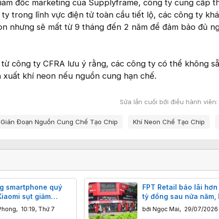
giám đốc marketing của Supplyframe, công ty cung cấp th
ty trong lĩnh vực điện tử toàn cầu tiết lộ, các công ty kh
eon nhưng sẽ mất từ 9 tháng đến 2 năm để đảm bảo đủ n
từ công ty CFRA lưu ý rằng, các công ty có thể không s
n xuất khí neon nếu nguồn cung hạn chế.
Sửa lần cuối bởi điều hành viên
Gián Đoạn Nguồn Cung Chế Tạo Chip
Khí Neon Chế Tạo Chip
ng smartphone quý
FPT Retail báo lãi hơn
Xiaomi sụt giảm
tỷ đồng sau nửa năm,
 nặng nhất, Apple
Châu tiếp tục là "gà đ
Phong
,
10:19, Thứ 7
bởi
Ngọc Mai
,
29/07/2026
 doanh thu toàn cầu
vàng"