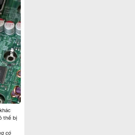
 khác
 thể bị
ng có