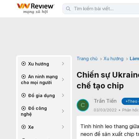
Trang chủ
Xu hướng
Làm
Xu hướng
Chiến sự Ukrain
An ninh mạng
cho mọi người
chế tạo chip
Đồ gia dụng
Trần Tiến
+Theo 
C
Đồ công
03/03/2022
Phản hồi
nghệ
Tình hình leo thang giữ
Xe
neon để sản xuất chip tr