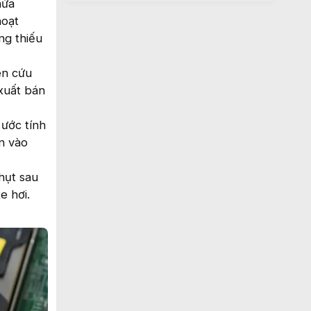
nửa
hoạt
ng thiếu
ên cứu
xuất bán
 ước tính
n vào
hụt sau
e hơi.