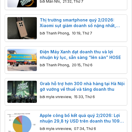
bởi
Mẫn Nhi
,
21:32, Thứ 7
Thị trường smartphone quý 2/2026:
Xiaomi sụt giảm doanh số nặng nhất,
Apple ‘ăn” nửa doanh thu toàn cầu
bởi
Thanh Phong
,
10:19, Thứ 7
Điện Máy Xanh đạt doanh thu và lợi
nhuận kỷ lục, sẵn sàng “lên sàn” HOSE
bởi
Thanh Phong
,
20:15, Thứ 6
Grab hỗ trợ hơn 300 nhà hàng tại Hà Nội
gỡ vướng về thuế và tăng doanh thu
bởi
myle.vnreview
,
15:33, Thứ 6
Apple công bố kết quả quý 2/2026: Lợi
nhuận 29,8 tỷ USD trên doanh thu 109,4
tỷ USD
bởi
myle.vnreview
,
07:34, Thứ 6