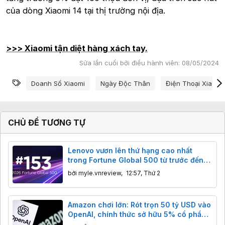
của dòng Xiaomi 14 tại thị trường nội địa.
>>> Xiaomi tận diệt hàng xách tay.
Sửa lần cuối bởi điều hành viên:
08/05/2024
Từ khóa
Doanh Số Xiaomi
Ngày Độc Thân
Điện Thoại Xiaomi
CHỦ ĐỀ TƯƠNG TỰ
Lenovo vươn lên thứ hạng cao nhất
trong Fortune Global 500 từ trước đến
nay
bởi
myle.vnreview
,
12:57, Thứ 2
Amazon chơi lớn: Rót trọn 50 tỷ USD vào
OpenAI, chính thức sở hữu 5% cổ phần
trước thềm IPO