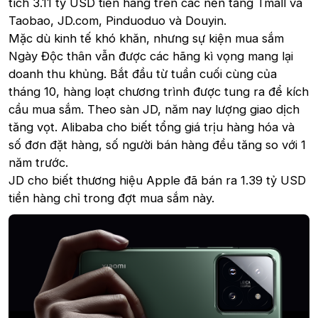
tích 3.11 tỷ USD tiền hàng trên các nền tảng Tmall và
Taobao, JD.com, Pinduoduo và Douyin.
Mặc dù kinh tế khó khăn, nhưng sự kiện mua sắm
Ngày Độc thân vẫn được các hãng kì vọng mang lại
doanh thu khủng. Bắt đầu từ tuần cuối cùng của
tháng 10, hàng loạt chương trình được tung ra để kích
cầu mua sắm. Theo sàn JD, năm nay lượng giao dịch
tăng vọt. Alibaba cho biết tổng giá trịu hàng hóa và
số đơn đặt hàng, số người bán hàng đều tăng so với 1
năm trước.
JD cho biết thương hiệu Apple đã bán ra 1.39 tỷ USD
tiền hàng chỉ trong đợt mua sắm này.