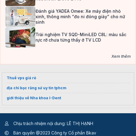
Đánh giá YADEA Omee: Xe máy điện nhỏ
xinh, thông minh “đo ni đóng giày” cho nữ
sinh
Trải nghiệm TV SQD-MiniLED C8L: màu sắc
rực rỡ chưa từng thấy ở TV LCD
Xem thêm
Thuê vps giá rẻ
địa chỉ bọc răng sứ uy tín tphcm
giới thiệu về Nha khoa I-Dent
Chịu trách nhiệm nội dung: LÊ THỊ HẠNH
Bản quyền @2023 Công ty Cổ phần Bkav