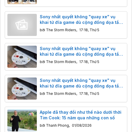
Sony nhất quyết không "quay xe" vụ
khai tử đĩa game dù cộng đồng dọa tẩy
chay
bởi
The Storm Riders
,
17:18, Thứ 5
Sony nhất quyết không "quay xe" vụ
khai tử đĩa game dù cộng đồng dọa tẩy
chay
bởi
The Storm Riders
,
17:18, Thứ 5
Sony nhất quyết không "quay xe" vụ
khai tử đĩa game dù cộng đồng dọa tẩy
chay
bởi
The Storm Riders
,
17:18, Thứ 5
Apple đã thay đổi như thế nào dưới thời
Tim Cook: 15 năm qua những con số
bởi
Thanh Phong
,
01/08/2026