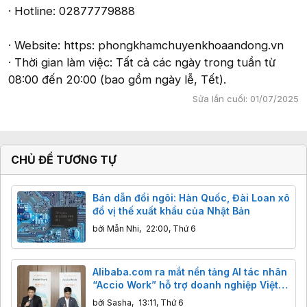
· Hotline: 02877779888
· Website: https: phongkhamchuyenkhoaandong.vn
· Thời gian làm việc: Tất cả các ngày trong tuần từ
08:00 đến 20:00 (bao gồm ngày lễ, Tết).
Sửa lần cuối:
01/07/2025
CHỦ ĐỀ TƯƠNG TỰ
Bán dẫn đổi ngôi: Hàn Quốc, Đài Loan xô
đổ vị thế xuất khẩu của Nhật Bản
bởi
Mẫn Nhi
,
22:00, Thứ 6
Alibaba.com ra mắt nền tảng AI tác nhân
“Accio Work” hỗ trợ doanh nghiệp Việt
xuất khẩu
bởi
Sasha
,
13:11, Thứ 6