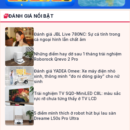
ĐÁNH GIÁ NỔI BẬT
Đánh giá JBL Live 780NC: Sự cá tính trong
cả ngoại hình lẫn chất âm
Những điểm hay dở sau 1 tháng trải nghiệm
Roborock Qrevo 2 Pro
Đánh giá YADEA Omee: Xe máy điện nhỏ
xinh, thông minh “đo ni đóng giày” cho nữ
sinh
Trải nghiệm TV SQD-MiniLED C8L: màu sắc
rực rỡ chưa từng thấy ở TV LCD
5 điểm mình thích ở robot hút bụi lau sàn
Dreame L50s Pro Ultra