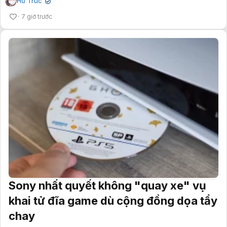
Hư Trúc
✔
7 giờ trước
Sony nhất quyết không "quay xe" vụ
khai tử đĩa game dù cộng đồng dọa tẩy
chay