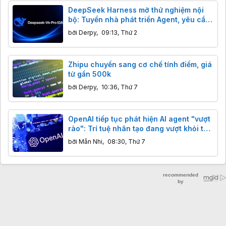
DeepSeek Harness mở thử nghiệm nội
bộ: Tuyển nhà phát triển Agent, yêu cầu
bảo mật nghiêm ngặt
bởi
Derpy
,
09:13, Thứ 2
Zhipu chuyển sang cơ chế tính điểm, giá
từ gần 500k
bởi
Derpy
,
10:36, Thứ 7
OpenAI tiếp tục phát hiện AI agent "vượt
rào": Trí tuệ nhân tạo đang vượt khỏi tầm
kiểm soát của con người?
bởi
Mẫn Nhi
,
08:30, Thứ 7