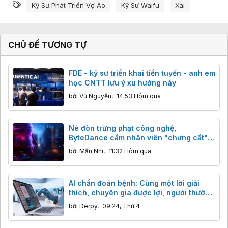
Từ khóa
Kỹ Sư Phát Triển Vợ Ảo
Kỹ Sư Waifu
Xai
CHỦ ĐỀ TƯƠNG TỰ
FDE - kỹ sư triển khai tiền tuyến - anh em
học CNTT lưu ý xu hướng này
bởi
Vũ Nguyễn
,
14:53 Hôm qua
Né đòn trừng phạt công nghệ,
ByteDance cấm nhân viên "chưng cất"
mô hình AI Mỹ
bởi
Mẫn Nhi
,
11:32 Hôm qua
AI chẩn đoán bệnh: Cùng một lời giải
thích, chuyên gia được lợi, người thường
bị hại?
bởi
Derpy
,
09:24, Thứ 4