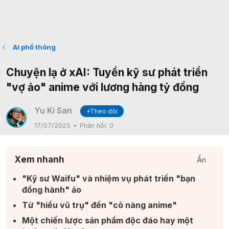
AI phổ thông
Chuyện lạ ở xAI: Tuyển kỹ sư phát triển
"vợ ảo" anime với lương hàng tỷ đồng
Yu Ki San
+Theo dõi
17/07/2025
Phản hồi:
0
Xem nhanh
Ẩn
"Kỹ sư Waifu" và nhiệm vụ phát triển "bạn
đồng hành" ảo​
Từ "hiểu vũ trụ" đến "cô nàng anime"​
Một chiến lược sản phẩm độc đáo hay một