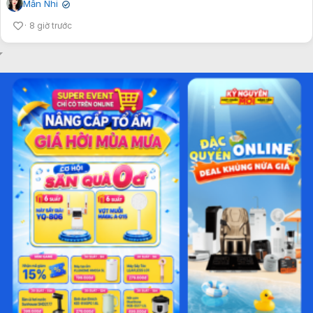
Mẫn Nhi
✔
8 giờ trước